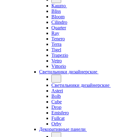
Кашпо
Bliss
Bloom
Cilindro
Quarter
Ray
Tenero
Terra
Tigel
Trapezio
Vetro
Vittorio
Светильники дизайнерские
Светильники дизайнерские
Asteri
Bolb
Cube
Drop
Emisfero
Fullcat
Orby
Декоративные панели