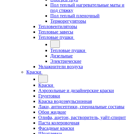
Пол теплый нагревательные маты и
под стяжку
Пол теплый пленочный
Терморегуляторы
Тепловентиляторы
Тепловые завесы
Тепловые пушки
Тепловые пушки
Дизельные
Электрические
Увлажнители воздуха
Краски
Краски
Аэрозольные и дизайнерские краски
Грунтовки
Краска водоэмульсионная
Лаки, антисептики, специальные составы
Обои жидкие
Олифа, ацетон, растворитель, уайт-спирит
Паста колеровочная
Фасадные краски
Шпатлевки