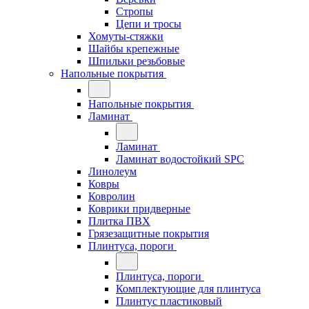
Стропы
Цепи и тросы
Хомуты-стяжки
Шайбы крепежные
Шпильки резьбовые
Напольные покрытия
Напольные покрытия
Ламинат
Ламинат
Ламинат водостойкий SPC
Линолеум
Ковры
Ковролин
Коврики придверные
Плитка ПВХ
Грязезащитные покрытия
Плинтуса, пороги
Плинтуса, пороги
Комплектующие для плинтуса
Плинтус пластиковый