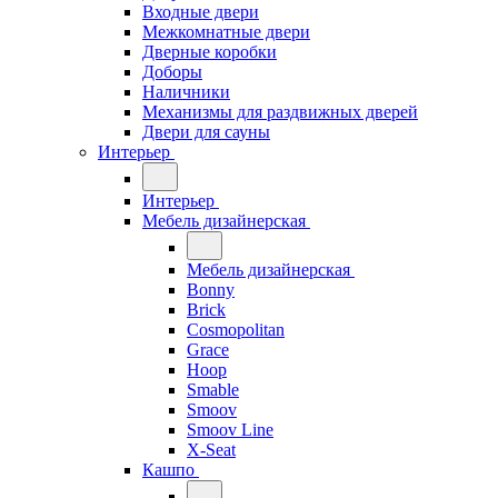
Входные двери
Межкомнатные двери
Дверные коробки
Доборы
Наличники
Механизмы для раздвижных дверей
Двери для сауны
Интерьер
Интерьер
Мебель дизайнерская
Мебель дизайнерская
Bonny
Brick
Cosmopolitan
Grace
Hoop
Smable
Smoov
Smoov Line
X-Seat
Кашпо