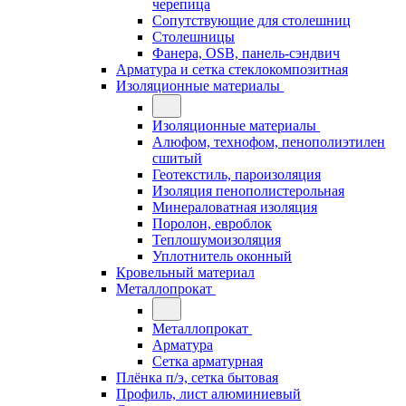
черепица
Сопутствующие для столешниц
Столешницы
Фанера, OSB, панель-сэндвич
Арматура и сетка стеклокомпозитная
Изоляционные материалы
Изоляционные материалы
Алюфом, технофом, пенополиэтилен
сшитый
Геотекстиль, пароизоляция
Изоляция пенополистерольная
Минераловатная изоляция
Поролон, евроблок
Теплошумоизоляция
Уплотнитель оконный
Кровельный материал
Металлопрокат
Металлопрокат
Арматура
Сетка арматурная
Плёнка п/э, сетка бытовая
Профиль, лист алюминиевый