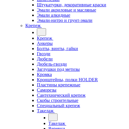
Штукатурки, декоративные краски
Эмали акриловые и масляные
Эмали алкидные
Эмали-нитро и грунт-эмали
Крепеж
Крепеж
Анкеры
Болты, винты, гайки
Гвозди
Дюбели
Дюбель-гвозди
Заглушки под метизы
Кромка
Кронштейны, полки НОLDER
Пластины крепежные
Саморезы
Сантехнический крепеж
Скобы строительные
Специальный крепеж
Такелаж
Такелаж
Веревки