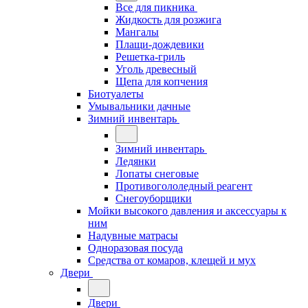
Все для пикника
Жидкость для розжига
Мангалы
Плащи-дождевики
Решетка-гриль
Уголь древесный
Щепа для копчения
Биотуалеты
Умывальники дачные
Зимний инвентарь
Зимний инвентарь
Ледянки
Лопаты снеговые
Противогололедный реагент
Снегоуборщики
Мойки высокого давления и аксессуары к
ним
Надувные матрасы
Одноразовая посуда
Средства от комаров, клещей и мух
Двери
Двери