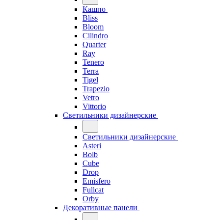
Кашпо
Bliss
Bloom
Cilindro
Quarter
Ray
Tenero
Terra
Tigel
Trapezio
Vetro
Vittorio
Светильники дизайнерские
Светильники дизайнерские
Asteri
Bolb
Cube
Drop
Emisfero
Fullcat
Orby
Декоративные панели