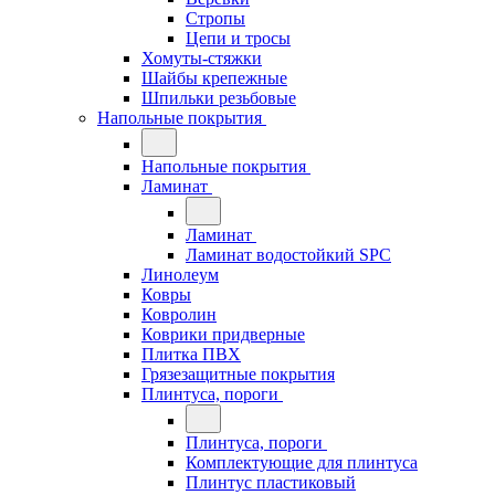
Стропы
Цепи и тросы
Хомуты-стяжки
Шайбы крепежные
Шпильки резьбовые
Напольные покрытия
Напольные покрытия
Ламинат
Ламинат
Ламинат водостойкий SPC
Линолеум
Ковры
Ковролин
Коврики придверные
Плитка ПВХ
Грязезащитные покрытия
Плинтуса, пороги
Плинтуса, пороги
Комплектующие для плинтуса
Плинтус пластиковый