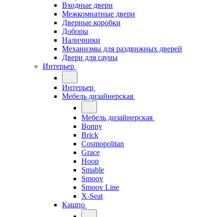
Входные двери
Межкомнатные двери
Дверные коробки
Доборы
Наличники
Механизмы для раздвижных дверей
Двери для сауны
Интерьер
Интерьер
Мебель дизайнерская
Мебель дизайнерская
Bonny
Brick
Cosmopolitan
Grace
Hoop
Smable
Smoov
Smoov Line
X-Seat
Кашпо