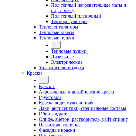
Пол теплый нагревательные маты и
под стяжку
Пол теплый пленочный
Терморегуляторы
Тепловентиляторы
Тепловые завесы
Тепловые пушки
Тепловые пушки
Дизельные
Электрические
Увлажнители воздуха
Краски
Краски
Аэрозольные и дизайнерские краски
Грунтовки
Краска водоэмульсионная
Лаки, антисептики, специальные составы
Обои жидкие
Олифа, ацетон, растворитель, уайт-спирит
Паста колеровочная
Фасадные краски
Шпатлевки