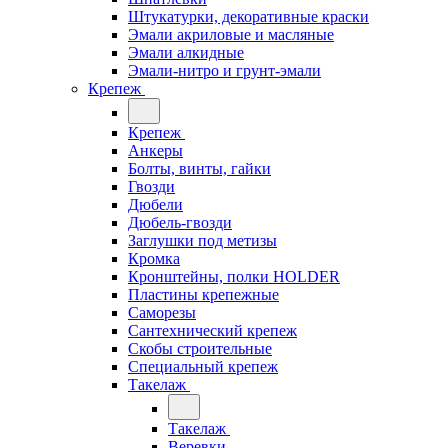
Штукатурки, декоративные краски
Эмали акриловые и масляные
Эмали алкидные
Эмали-нитро и грунт-эмали
Крепеж
Крепеж
Анкеры
Болты, винты, гайки
Гвозди
Дюбели
Дюбель-гвозди
Заглушки под метизы
Кромка
Кронштейны, полки НОLDER
Пластины крепежные
Саморезы
Сантехнический крепеж
Скобы строительные
Специальный крепеж
Такелаж
Такелаж
Веревки