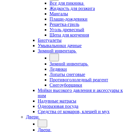
Все для пикника
Жидкость для розжига
Мангалы
Плащи-дождевики
Решетка-гриль
Уголь древесный
Щепа для копчения
Биотуалеты
Умывальники дачные
Зимний инвентарь
Зимний инвентарь
Ледянки
Лопаты снеговые
Противогололедный реагент
Снегоуборщики
Мойки высокого давления и аксессуары к
ним
Надувные матрасы
Одноразовая посуда
Средства от комаров, клещей и мух
Двери
Двери