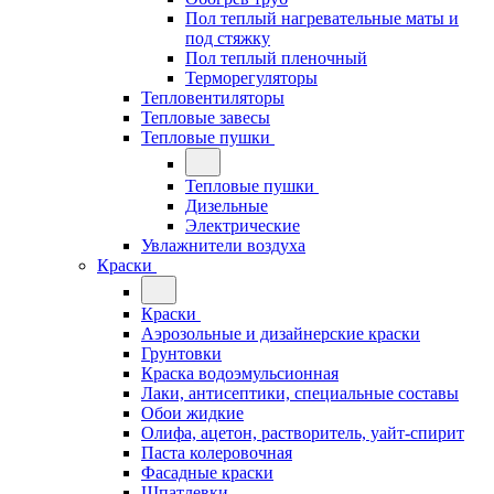
Пол теплый нагревательные маты и
под стяжку
Пол теплый пленочный
Терморегуляторы
Тепловентиляторы
Тепловые завесы
Тепловые пушки
Тепловые пушки
Дизельные
Электрические
Увлажнители воздуха
Краски
Краски
Аэрозольные и дизайнерские краски
Грунтовки
Краска водоэмульсионная
Лаки, антисептики, специальные составы
Обои жидкие
Олифа, ацетон, растворитель, уайт-спирит
Паста колеровочная
Фасадные краски
Шпатлевки