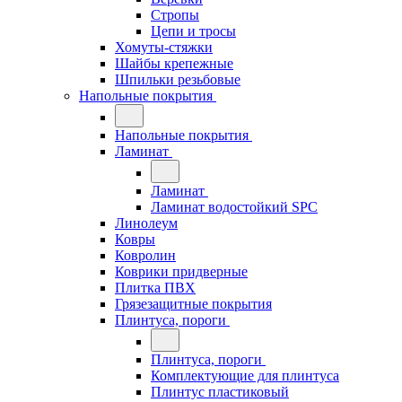
Стропы
Цепи и тросы
Хомуты-стяжки
Шайбы крепежные
Шпильки резьбовые
Напольные покрытия
Напольные покрытия
Ламинат
Ламинат
Ламинат водостойкий SPC
Линолеум
Ковры
Ковролин
Коврики придверные
Плитка ПВХ
Грязезащитные покрытия
Плинтуса, пороги
Плинтуса, пороги
Комплектующие для плинтуса
Плинтус пластиковый