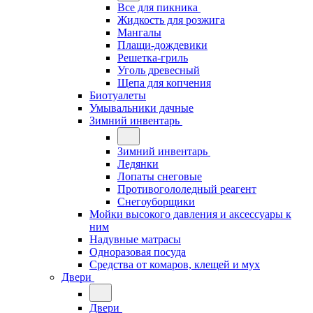
Все для пикника
Жидкость для розжига
Мангалы
Плащи-дождевики
Решетка-гриль
Уголь древесный
Щепа для копчения
Биотуалеты
Умывальники дачные
Зимний инвентарь
Зимний инвентарь
Ледянки
Лопаты снеговые
Противогололедный реагент
Снегоуборщики
Мойки высокого давления и аксессуары к
ним
Надувные матрасы
Одноразовая посуда
Средства от комаров, клещей и мух
Двери
Двери