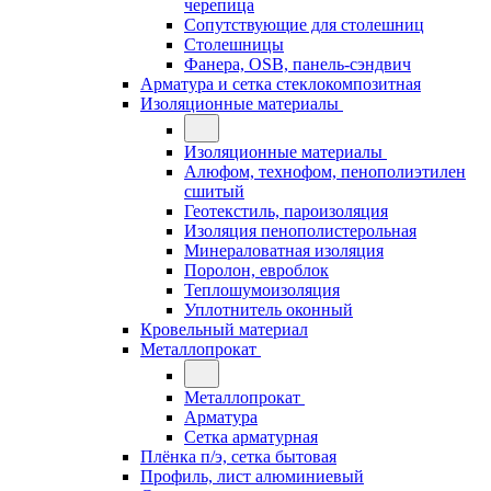
черепица
Сопутствующие для столешниц
Столешницы
Фанера, OSB, панель-сэндвич
Арматура и сетка стеклокомпозитная
Изоляционные материалы
Изоляционные материалы
Алюфом, технофом, пенополиэтилен
сшитый
Геотекстиль, пароизоляция
Изоляция пенополистерольная
Минераловатная изоляция
Поролон, евроблок
Теплошумоизоляция
Уплотнитель оконный
Кровельный материал
Металлопрокат
Металлопрокат
Арматура
Сетка арматурная
Плёнка п/э, сетка бытовая
Профиль, лист алюминиевый