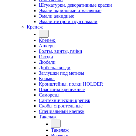
Штукатурки, декоративные краски
Эмали акриловые и масляные
Эмали алкидные
Эмали-нитро и грунт-эмали
Крепеж
Крепеж
Анкеры
Болты, винты, гайки
Гвозди
Дюбели
Дюбель-гвозди
Заглушки под метизы
Кромка
Кронштейны, полки НОLDER
Пластины крепежные
Саморезы
Сантехнический крепеж
Скобы строительные
Специальный крепеж
Такелаж
Такелаж
Веревки