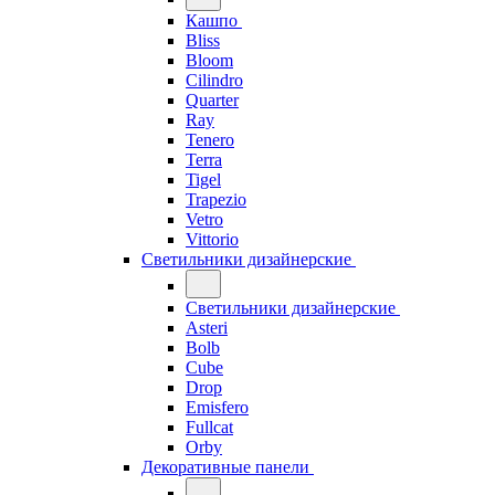
Кашпо
Bliss
Bloom
Cilindro
Quarter
Ray
Tenero
Terra
Tigel
Trapezio
Vetro
Vittorio
Светильники дизайнерские
Светильники дизайнерские
Asteri
Bolb
Cube
Drop
Emisfero
Fullcat
Orby
Декоративные панели