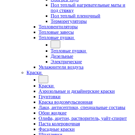
Пол теплый нагревательные маты и
под стяжку
Пол теплый пленочный
Терморегуляторы
Тепловентиляторы
Тепловые завесы
Тепловые пушки
Тепловые пушки
Дизельные
Электрические
Увлажнители воздуха
Краски
Краски
Аэрозольные и дизайнерские краски
Грунтовки
Краска водоэмульсионная
Лаки, антисептики, специальные составы
Обои жидкие
Олифа, ацетон, растворитель, уайт-спирит
Паста колеровочная
Фасадные краски
Шпатлевки