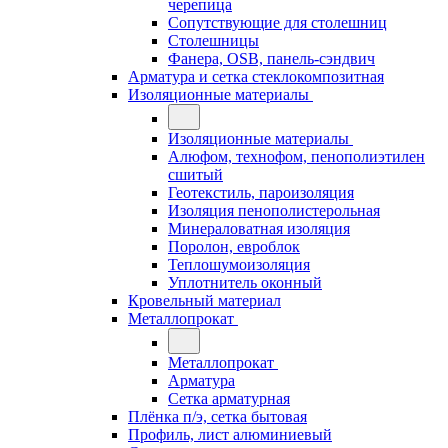
черепица
Сопутствующие для столешниц
Столешницы
Фанера, OSB, панель-сэндвич
Арматура и сетка стеклокомпозитная
Изоляционные материалы
Изоляционные материалы
Алюфом, технофом, пенополиэтилен
сшитый
Геотекстиль, пароизоляция
Изоляция пенополистерольная
Минераловатная изоляция
Поролон, евроблок
Теплошумоизоляция
Уплотнитель оконный
Кровельный материал
Металлопрокат
Металлопрокат
Арматура
Сетка арматурная
Плёнка п/э, сетка бытовая
Профиль, лист алюминиевый