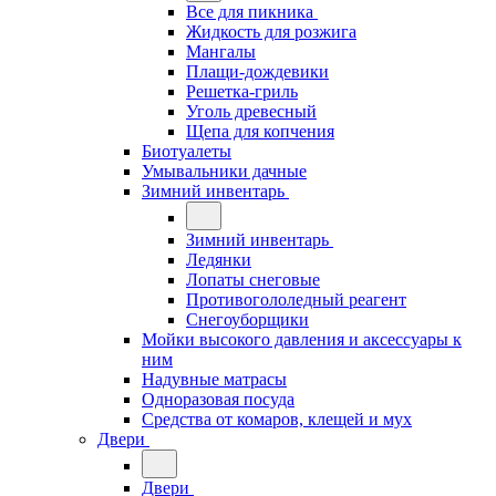
Все для пикника
Жидкость для розжига
Мангалы
Плащи-дождевики
Решетка-гриль
Уголь древесный
Щепа для копчения
Биотуалеты
Умывальники дачные
Зимний инвентарь
Зимний инвентарь
Ледянки
Лопаты снеговые
Противогололедный реагент
Снегоуборщики
Мойки высокого давления и аксессуары к
ним
Надувные матрасы
Одноразовая посуда
Средства от комаров, клещей и мух
Двери
Двери