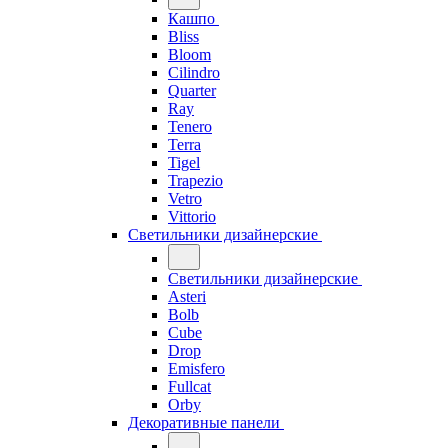
Кашпо
Bliss
Bloom
Cilindro
Quarter
Ray
Tenero
Terra
Tigel
Trapezio
Vetro
Vittorio
Светильники дизайнерские
Светильники дизайнерские
Asteri
Bolb
Cube
Drop
Emisfero
Fullcat
Orby
Декоративные панели