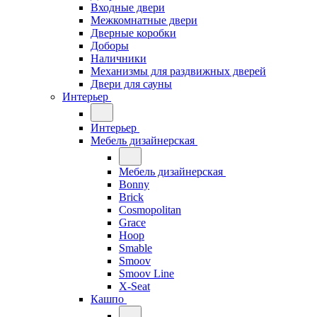
Входные двери
Межкомнатные двери
Дверные коробки
Доборы
Наличники
Механизмы для раздвижных дверей
Двери для сауны
Интерьер
Интерьер
Мебель дизайнерская
Мебель дизайнерская
Bonny
Brick
Cosmopolitan
Grace
Hoop
Smable
Smoov
Smoov Line
X-Seat
Кашпо