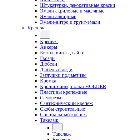
Штукатурки, декоративные краски
Эмали акриловые и масляные
Эмали алкидные
Эмали-нитро и грунт-эмали
Крепеж
Крепеж
Анкеры
Болты, винты, гайки
Гвозди
Дюбели
Дюбель-гвозди
Заглушки под метизы
Кромка
Кронштейны, полки НОLDER
Пластины крепежные
Саморезы
Сантехнический крепеж
Скобы строительные
Специальный крепеж
Такелаж
Такелаж
Веревки