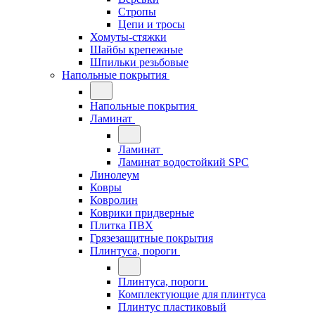
Стропы
Цепи и тросы
Хомуты-стяжки
Шайбы крепежные
Шпильки резьбовые
Напольные покрытия
Напольные покрытия
Ламинат
Ламинат
Ламинат водостойкий SPC
Линолеум
Ковры
Ковролин
Коврики придверные
Плитка ПВХ
Грязезащитные покрытия
Плинтуса, пороги
Плинтуса, пороги
Комплектующие для плинтуса
Плинтус пластиковый