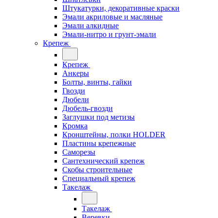
Штукатурки, декоративные краски
Эмали акриловые и масляные
Эмали алкидные
Эмали-нитро и грунт-эмали
Крепеж
Крепеж
Анкеры
Болты, винты, гайки
Гвозди
Дюбели
Дюбель-гвозди
Заглушки под метизы
Кромка
Кронштейны, полки НОLDER
Пластины крепежные
Саморезы
Сантехнический крепеж
Скобы строительные
Специальный крепеж
Такелаж
Такелаж
Веревки