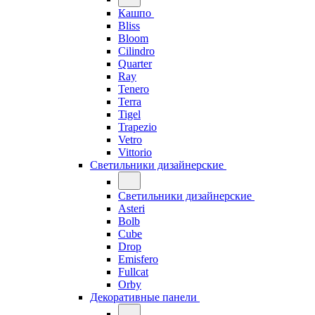
Кашпо
Bliss
Bloom
Cilindro
Quarter
Ray
Tenero
Terra
Tigel
Trapezio
Vetro
Vittorio
Светильники дизайнерские
Светильники дизайнерские
Asteri
Bolb
Cube
Drop
Emisfero
Fullcat
Orby
Декоративные панели