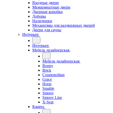
Входные двери
Межкомнатные двери
Дверные коробки
Доборы
Наличники
Механизмы для раздвижных дверей
Двери для сауны
Интерьер
Интерьер
Мебель дизайнерская
Мебель дизайнерская
Bonny
Brick
Cosmopolitan
Grace
Hoop
Smable
Smoov
Smoov Line
X-Seat
Кашпо