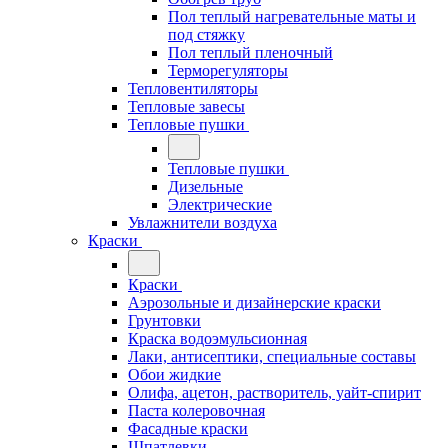
Пол теплый нагревательные маты и
под стяжку
Пол теплый пленочный
Терморегуляторы
Тепловентиляторы
Тепловые завесы
Тепловые пушки
Тепловые пушки
Дизельные
Электрические
Увлажнители воздуха
Краски
Краски
Аэрозольные и дизайнерские краски
Грунтовки
Краска водоэмульсионная
Лаки, антисептики, специальные составы
Обои жидкие
Олифа, ацетон, растворитель, уайт-спирит
Паста колеровочная
Фасадные краски
Шпатлевки