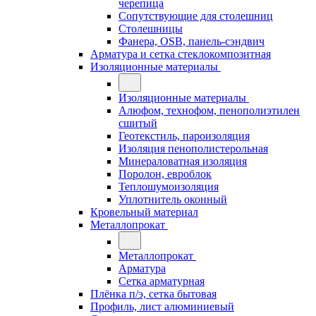
черепица
Сопутствующие для столешниц
Столешницы
Фанера, OSB, панель-сэндвич
Арматура и сетка стеклокомпозитная
Изоляционные материалы
Изоляционные материалы
Алюфом, технофом, пенополиэтилен
сшитый
Геотекстиль, пароизоляция
Изоляция пенополистерольная
Минераловатная изоляция
Поролон, евроблок
Теплошумоизоляция
Уплотнитель оконный
Кровельный материал
Металлопрокат
Металлопрокат
Арматура
Сетка арматурная
Плёнка п/э, сетка бытовая
Профиль, лист алюминиевый