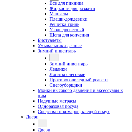
Все для пикника
Жидкость для розжига
Мангалы
Плащи-дождевики
Решетка-гриль
Уголь древесный
Щепа для копчения
Биотуалеты
Умывальники дачные
Зимний инвентарь
Зимний инвентарь
Ледянки
Лопаты снеговые
Противогололедный реагент
Снегоуборщики
Мойки высокого давления и аксессуары к
ним
Надувные матрасы
Одноразовая посуда
Средства от комаров, клещей и мух
Двери
Двери