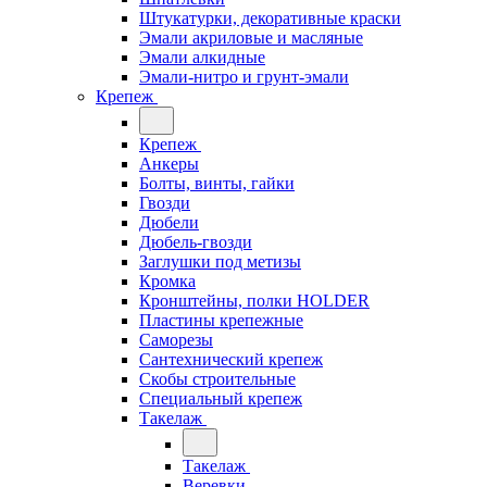
Штукатурки, декоративные краски
Эмали акриловые и масляные
Эмали алкидные
Эмали-нитро и грунт-эмали
Крепеж
Крепеж
Анкеры
Болты, винты, гайки
Гвозди
Дюбели
Дюбель-гвозди
Заглушки под метизы
Кромка
Кронштейны, полки НОLDER
Пластины крепежные
Саморезы
Сантехнический крепеж
Скобы строительные
Специальный крепеж
Такелаж
Такелаж
Веревки