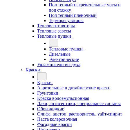
Пол теплый нагревательные маты и
под стяжку
Пол теплый пленочный
Терморегуляторы
Тепловентиляторы
Тепловые завесы
Тепловые пушки
Тепловые пушки
Дизельные
Электрические
Увлажнители воздуха
Краски
Краски
Аэрозольные и дизайнерские краски
Грунтовки
Краска водоэмульсионная
Лаки, антисептики, специальные составы
Обои жидкие
Олифа, ацетон, растворитель, уайт-спирит
Паста колеровочная
Фасадные краски
Шпатлевки