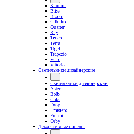
Кашпо
Bliss
Bloom
Cilindro
Quarter
Ray
Tenero
Terra
Tigel
Trapezio
Vetro
Vittorio
Светильники дизайнерские
Светильники дизайнерские
Asteri
Bolb
Cube
Drop
Emisfero
Fullcat
Orby
Декоративные панели