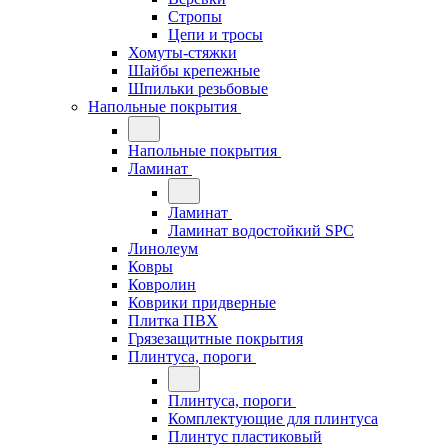
Стропы
Цепи и тросы
Хомуты-стяжки
Шайбы крепежные
Шпильки резьбовые
Напольные покрытия
Напольные покрытия
Ламинат
Ламинат
Ламинат водостойкий SPC
Линолеум
Ковры
Ковролин
Коврики придверные
Плитка ПВХ
Грязезащитные покрытия
Плинтуса, пороги
Плинтуса, пороги
Комплектующие для плинтуса
Плинтус пластиковый