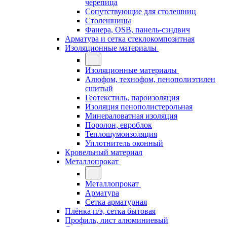
черепица
Сопутствующие для столешниц
Столешницы
Фанера, OSB, панель-сэндвич
Арматура и сетка стеклокомпозитная
Изоляционные материалы
Изоляционные материалы
Алюфом, технофом, пенополиэтилен
сшитый
Геотекстиль, пароизоляция
Изоляция пенополистерольная
Минераловатная изоляция
Поролон, евроблок
Теплошумоизоляция
Уплотнитель оконный
Кровельный материал
Металлопрокат
Металлопрокат
Арматура
Сетка арматурная
Плёнка п/э, сетка бытовая
Профиль, лист алюминиевый