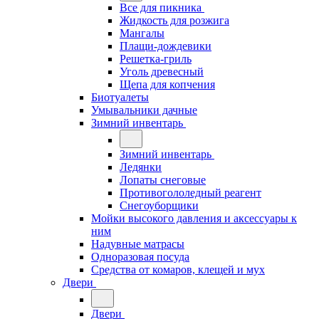
Все для пикника
Жидкость для розжига
Мангалы
Плащи-дождевики
Решетка-гриль
Уголь древесный
Щепа для копчения
Биотуалеты
Умывальники дачные
Зимний инвентарь
Зимний инвентарь
Ледянки
Лопаты снеговые
Противогололедный реагент
Снегоуборщики
Мойки высокого давления и аксессуары к
ним
Надувные матрасы
Одноразовая посуда
Средства от комаров, клещей и мух
Двери
Двери