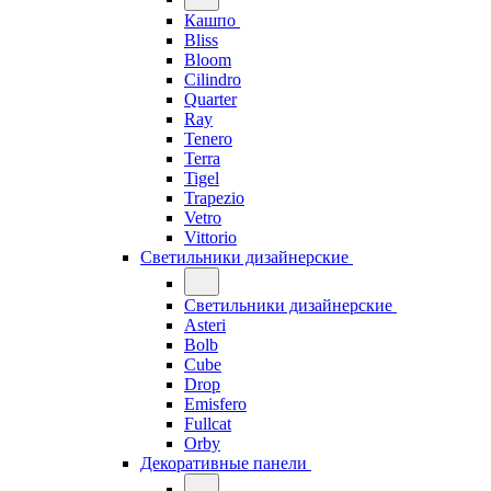
Кашпо
Bliss
Bloom
Cilindro
Quarter
Ray
Tenero
Terra
Tigel
Trapezio
Vetro
Vittorio
Светильники дизайнерские
Светильники дизайнерские
Asteri
Bolb
Cube
Drop
Emisfero
Fullcat
Orby
Декоративные панели