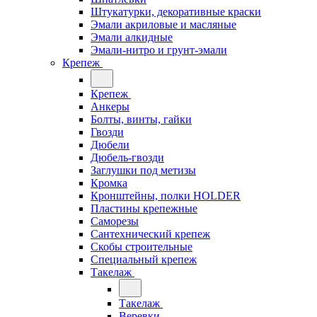
Штукатурки, декоративные краски
Эмали акриловые и масляные
Эмали алкидные
Эмали-нитро и грунт-эмали
Крепеж
Крепеж
Анкеры
Болты, винты, гайки
Гвозди
Дюбели
Дюбель-гвозди
Заглушки под метизы
Кромка
Кронштейны, полки НОLDER
Пластины крепежные
Саморезы
Сантехнический крепеж
Скобы строительные
Специальный крепеж
Такелаж
Такелаж
Веревки