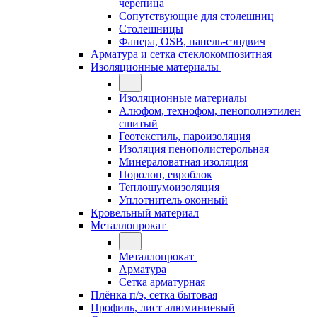
черепица
Сопутствующие для столешниц
Столешницы
Фанера, OSB, панель-сэндвич
Арматура и сетка стеклокомпозитная
Изоляционные материалы
Изоляционные материалы
Алюфом, технофом, пенополиэтилен
сшитый
Геотекстиль, пароизоляция
Изоляция пенополистерольная
Минераловатная изоляция
Поролон, евроблок
Теплошумоизоляция
Уплотнитель оконный
Кровельный материал
Металлопрокат
Металлопрокат
Арматура
Сетка арматурная
Плёнка п/э, сетка бытовая
Профиль, лист алюминиевый