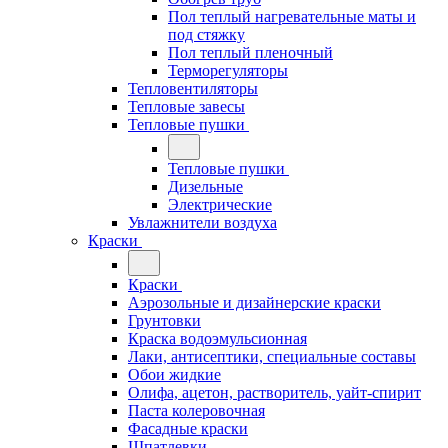
Пол теплый нагревательные маты и
под стяжку
Пол теплый пленочный
Терморегуляторы
Тепловентиляторы
Тепловые завесы
Тепловые пушки
Тепловые пушки
Дизельные
Электрические
Увлажнители воздуха
Краски
Краски
Аэрозольные и дизайнерские краски
Грунтовки
Краска водоэмульсионная
Лаки, антисептики, специальные составы
Обои жидкие
Олифа, ацетон, растворитель, уайт-спирит
Паста колеровочная
Фасадные краски
Шпатлевки