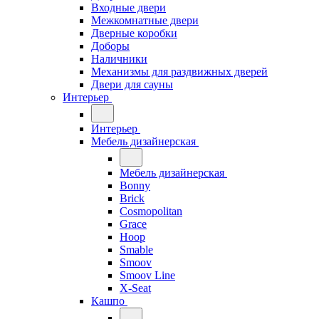
Входные двери
Межкомнатные двери
Дверные коробки
Доборы
Наличники
Механизмы для раздвижных дверей
Двери для сауны
Интерьер
Интерьер
Мебель дизайнерская
Мебель дизайнерская
Bonny
Brick
Cosmopolitan
Grace
Hoop
Smable
Smoov
Smoov Line
X-Seat
Кашпо