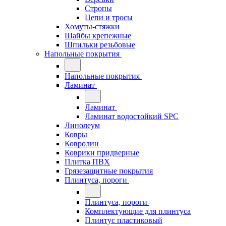
Стропы
Цепи и тросы
Хомуты-стяжки
Шайбы крепежные
Шпильки резьбовые
Напольные покрытия
Напольные покрытия
Ламинат
Ламинат
Ламинат водостойкий SPC
Линолеум
Ковры
Ковролин
Коврики придверные
Плитка ПВХ
Грязезащитные покрытия
Плинтуса, пороги
Плинтуса, пороги
Комплектующие для плинтуса
Плинтус пластиковый