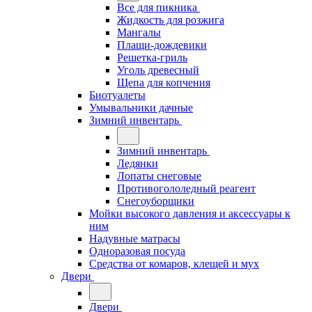
Все для пикника
Жидкость для розжига
Мангалы
Плащи-дождевики
Решетка-гриль
Уголь древесный
Щепа для копчения
Биотуалеты
Умывальники дачные
Зимний инвентарь
Зимний инвентарь
Ледянки
Лопаты снеговые
Противогололедный реагент
Снегоуборщики
Мойки высокого давления и аксессуары к
ним
Надувные матрасы
Одноразовая посуда
Средства от комаров, клещей и мух
Двери
Двери