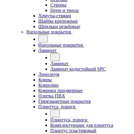
Стропы
Цепи и тросы
Хомуты-стяжки
Шайбы крепежные
Шпильки резьбовые
Напольные покрытия
Напольные покрытия
Ламинат
Ламинат
Ламинат водостойкий SPC
Линолеум
Ковры
Ковролин
Коврики придверные
Плитка ПВХ
Грязезащитные покрытия
Плинтуса, пороги
Плинтуса, пороги
Комплектующие для плинтуса
Плинтус пластиковый