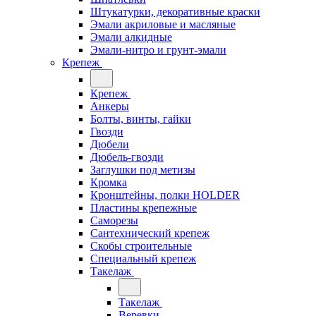
Штукатурки, декоративные краски
Эмали акриловые и масляные
Эмали алкидные
Эмали-нитро и грунт-эмали
Крепеж
Крепеж
Анкеры
Болты, винты, гайки
Гвозди
Дюбели
Дюбель-гвозди
Заглушки под метизы
Кромка
Кронштейны, полки НОLDER
Пластины крепежные
Саморезы
Сантехнический крепеж
Скобы строительные
Специальный крепеж
Такелаж
Такелаж
Веревки