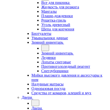
Все для пикника
Жидкость для розжига
Мангалы
Плащи-дождевики
Решетка-гриль
Уголь древесный
Щепа для копчения
Биотуалеты
Умывальники дачные
Зимний инвентарь
Зимний инвентарь
Ледянки
Лопаты снеговые
Противогололедный реагент
Снегоуборщики
Мойки высокого давления и аксессуары к
ним
Надувные матрасы
Одноразовая посуда
Средства от комаров, клещей и мух
Двери
Двери