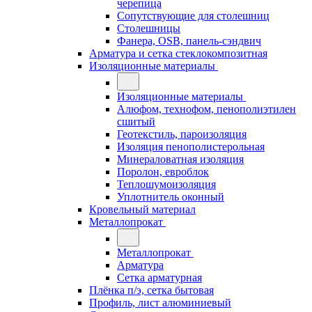
черепица
Сопутствующие для столешниц
Столешницы
Фанера, OSB, панель-сэндвич
Арматура и сетка стеклокомпозитная
Изоляционные материалы
Изоляционные материалы
Алюфом, технофом, пенополиэтилен
сшитый
Геотекстиль, пароизоляция
Изоляция пенополистерольная
Минераловатная изоляция
Поролон, евроблок
Теплошумоизоляция
Уплотнитель оконный
Кровельный материал
Металлопрокат
Металлопрокат
Арматура
Сетка арматурная
Плёнка п/э, сетка бытовая
Профиль, лист алюминиевый