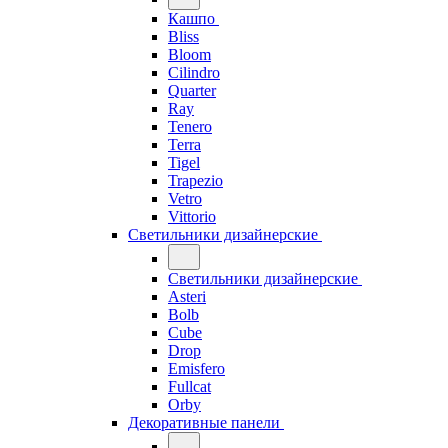
Кашпо
Bliss
Bloom
Cilindro
Quarter
Ray
Tenero
Terra
Tigel
Trapezio
Vetro
Vittorio
Светильники дизайнерские
Светильники дизайнерские
Asteri
Bolb
Cube
Drop
Emisfero
Fullcat
Orby
Декоративные панели