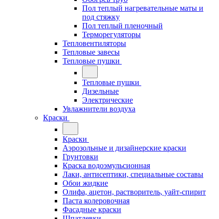
Пол теплый нагревательные маты и
под стяжку
Пол теплый пленочный
Терморегуляторы
Тепловентиляторы
Тепловые завесы
Тепловые пушки
Тепловые пушки
Дизельные
Электрические
Увлажнители воздуха
Краски
Краски
Аэрозольные и дизайнерские краски
Грунтовки
Краска водоэмульсионная
Лаки, антисептики, специальные составы
Обои жидкие
Олифа, ацетон, растворитель, уайт-спирит
Паста колеровочная
Фасадные краски
Шпатлевки