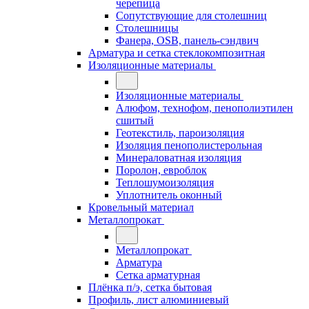
черепица
Сопутствующие для столешниц
Столешницы
Фанера, OSB, панель-сэндвич
Арматура и сетка стеклокомпозитная
Изоляционные материалы
Изоляционные материалы
Алюфом, технофом, пенополиэтилен
сшитый
Геотекстиль, пароизоляция
Изоляция пенополистерольная
Минераловатная изоляция
Поролон, евроблок
Теплошумоизоляция
Уплотнитель оконный
Кровельный материал
Металлопрокат
Металлопрокат
Арматура
Сетка арматурная
Плёнка п/э, сетка бытовая
Профиль, лист алюминиевый