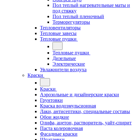
Пол теплый нагревательные маты и
под стяжку
Пол теплый пленочный
Терморегуляторы
Тепловентиляторы
Тепловые завесы
Тепловые пушки
Тепловые пушки
Дизельные
Электрические
Увлажнители воздуха
Краски
Краски
Аэрозольные и дизайнерские краски
Грунтовки
Краска водоэмульсионная
Лаки, антисептики, специальные составы
Обои жидкие
Олифа, ацетон, растворитель, уайт-спирит
Паста колеровочная
Фасадные краски
Шпатлевки