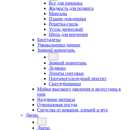
Все для пикника
Жидкость для розжига
Мангалы
Плащи-дождевики
Решетка-гриль
Уголь древесный
Щепа для копчения
Биотуалеты
Умывальники дачные
Зимний инвентарь
Зимний инвентарь
Ледянки
Лопаты снеговые
Противогололедный реагент
Снегоуборщики
Мойки высокого давления и аксессуары к
ним
Надувные матрасы
Одноразовая посуда
Средства от комаров, клещей и мух
Двери
Двери