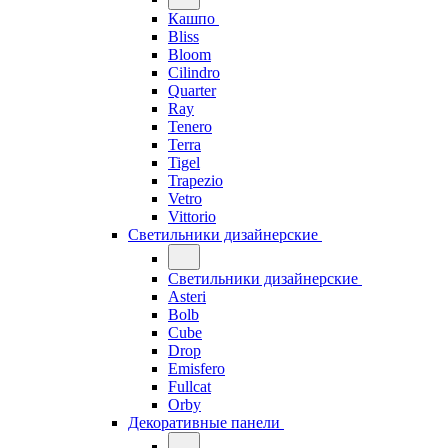
Кашпо
Bliss
Bloom
Cilindro
Quarter
Ray
Tenero
Terra
Tigel
Trapezio
Vetro
Vittorio
Светильники дизайнерские
Светильники дизайнерские
Asteri
Bolb
Cube
Drop
Emisfero
Fullcat
Orby
Декоративные панели