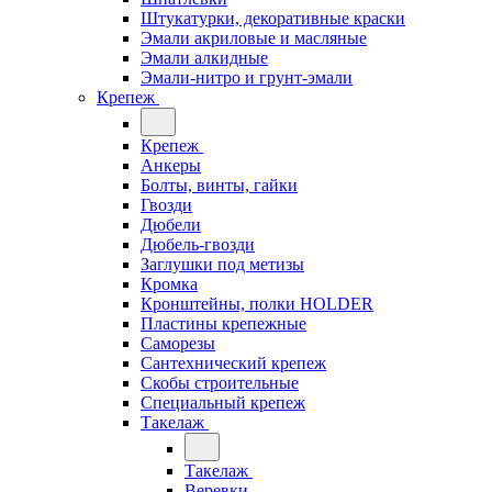
Штукатурки, декоративные краски
Эмали акриловые и масляные
Эмали алкидные
Эмали-нитро и грунт-эмали
Крепеж
Крепеж
Анкеры
Болты, винты, гайки
Гвозди
Дюбели
Дюбель-гвозди
Заглушки под метизы
Кромка
Кронштейны, полки НОLDER
Пластины крепежные
Саморезы
Сантехнический крепеж
Скобы строительные
Специальный крепеж
Такелаж
Такелаж
Веревки