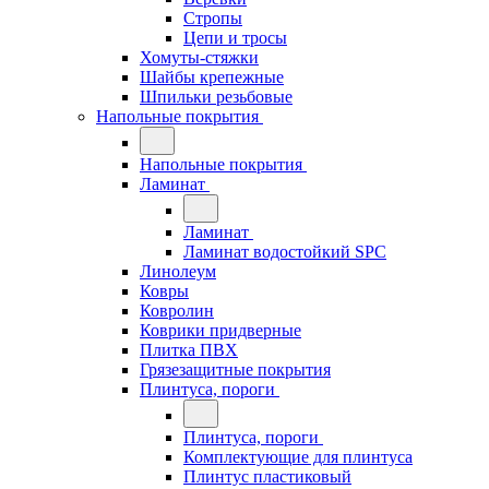
Стропы
Цепи и тросы
Хомуты-стяжки
Шайбы крепежные
Шпильки резьбовые
Напольные покрытия
Напольные покрытия
Ламинат
Ламинат
Ламинат водостойкий SPC
Линолеум
Ковры
Ковролин
Коврики придверные
Плитка ПВХ
Грязезащитные покрытия
Плинтуса, пороги
Плинтуса, пороги
Комплектующие для плинтуса
Плинтус пластиковый