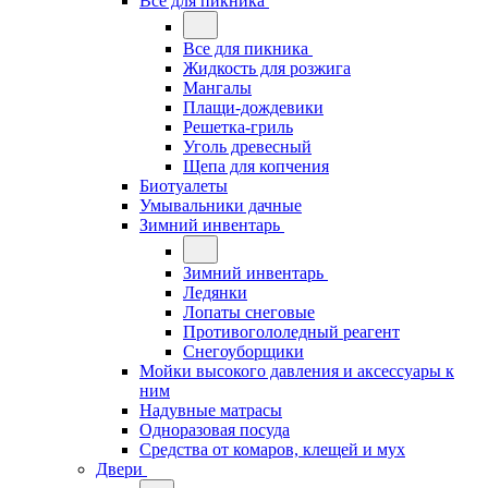
Все для пикника
Все для пикника
Жидкость для розжига
Мангалы
Плащи-дождевики
Решетка-гриль
Уголь древесный
Щепа для копчения
Биотуалеты
Умывальники дачные
Зимний инвентарь
Зимний инвентарь
Ледянки
Лопаты снеговые
Противогололедный реагент
Снегоуборщики
Мойки высокого давления и аксессуары к
ним
Надувные матрасы
Одноразовая посуда
Средства от комаров, клещей и мух
Двери