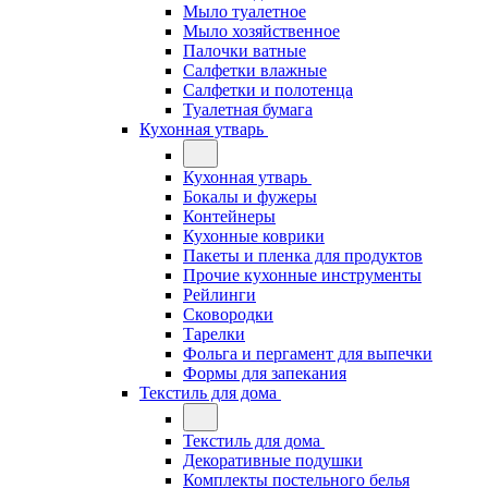
Мыло туалетное
Мыло хозяйственное
Палочки ватные
Салфетки влажные
Салфетки и полотенца
Туалетная бумага
Кухонная утварь
Кухонная утварь
Бокалы и фужеры
Контейнеры
Кухонные коврики
Пакеты и пленка для продуктов
Прочие кухонные инструменты
Рейлинги
Сковородки
Тарелки
Фольга и пергамент для выпечки
Формы для запекания
Текстиль для дома
Текстиль для дома
Декоративные подушки
Комплекты постельного белья