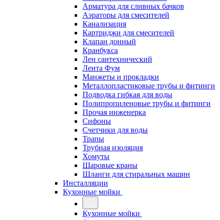
Арматура для сливных бачков
Аэраторы для смесителей
Канализация
Картриджи для смесителей
Клапан донный
Кранбукса
Лен сантехнический
Лента Фум
Манжеты и прокладки
Металлопластиковые трубы и фитинги
Подводка гибкая для воды
Полипропиленовые трубы и фитинги
Прочая инженерка
Сифоны
Счетчики для воды
Трапы
Трубная изоляция
Хомуты
Шаровые краны
Шланги для стиральных машин
Инсталляции
Кухонные мойки
Кухонные мойки