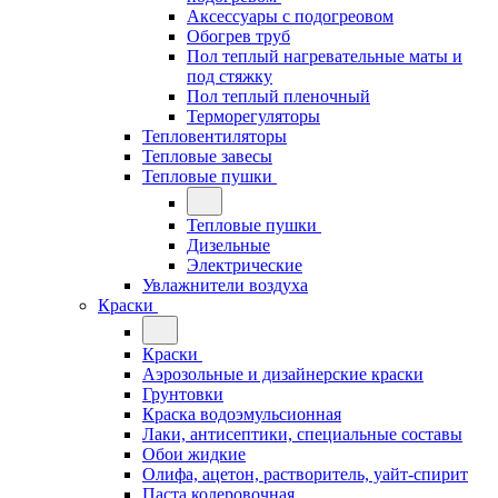
Аксессуары с подогреовом
Обогрев труб
Пол теплый нагревательные маты и
под стяжку
Пол теплый пленочный
Терморегуляторы
Тепловентиляторы
Тепловые завесы
Тепловые пушки
Тепловые пушки
Дизельные
Электрические
Увлажнители воздуха
Краски
Краски
Аэрозольные и дизайнерские краски
Грунтовки
Краска водоэмульсионная
Лаки, антисептики, специальные составы
Обои жидкие
Олифа, ацетон, растворитель, уайт-спирит
Паста колеровочная