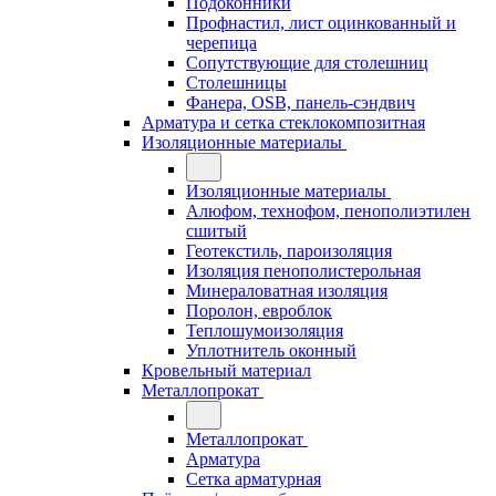
Подоконники
Профнастил, лист оцинкованный и
черепица
Сопутствующие для столешниц
Столешницы
Фанера, OSB, панель-сэндвич
Арматура и сетка стеклокомпозитная
Изоляционные материалы
Изоляционные материалы
Алюфом, технофом, пенополиэтилен
сшитый
Геотекстиль, пароизоляция
Изоляция пенополистерольная
Минераловатная изоляция
Поролон, евроблок
Теплошумоизоляция
Уплотнитель оконный
Кровельный материал
Металлопрокат
Металлопрокат
Арматура
Сетка арматурная