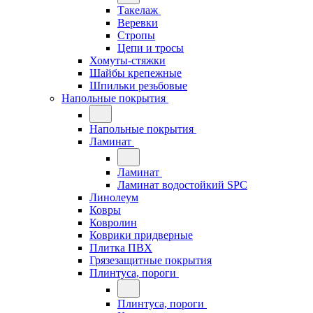
Такелаж
Веревки
Стропы
Цепи и тросы
Хомуты-стяжки
Шайбы крепежные
Шпильки резьбовые
Напольные покрытия
Напольные покрытия
Ламинат
Ламинат
Ламинат водостойкий SPC
Линолеум
Ковры
Ковролин
Коврики придверные
Плитка ПВХ
Грязезащитные покрытия
Плинтуса, пороги
Плинтуса, пороги