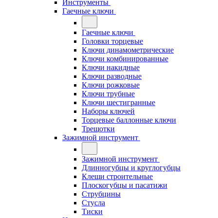
Инструменты
Гаечные ключи
Гаечные ключи
Головки торцевые
Ключи динамометрические
Ключи комбинированные
Ключи накидные
Ключи разводные
Ключи рожковые
Ключи трубные
Ключи шестигранные
Наборы ключей
Торцевые баллонные ключи
Трещотки
Зажимной инструмент
Зажимной инструмент
Длинногубцы и круглогубцы
Клещи строительные
Плоскогубцы и пасатижи
Струбцины
Стусла
Тиски