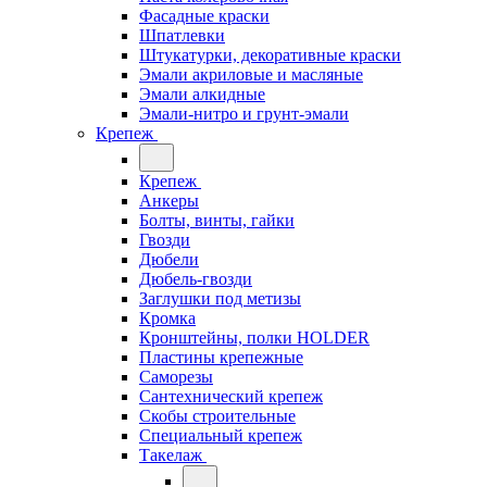
Фасадные краски
Шпатлевки
Штукатурки, декоративные краски
Эмали акриловые и масляные
Эмали алкидные
Эмали-нитро и грунт-эмали
Крепеж
Крепеж
Анкеры
Болты, винты, гайки
Гвозди
Дюбели
Дюбель-гвозди
Заглушки под метизы
Кромка
Кронштейны, полки НОLDER
Пластины крепежные
Саморезы
Сантехнический крепеж
Скобы строительные
Специальный крепеж
Такелаж