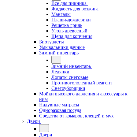
Все для пикника
Жидкость для розжига
Мангалы
Плащи-дождевики
Решетка-гриль
Уголь древесный
Щепа для копчения
Биотуалеты
Умывальники дачные
Зимний инвентарь
Зимний инвентарь
Ледянки
Лопаты снеговые
Противогололедный реагент
Снегоуборщики
Мойки высокого давления и аксессуары к
ним
Надувные матрасы
Одноразовая посуда
Средства от комаров, клещей и мух
Двери
Двери