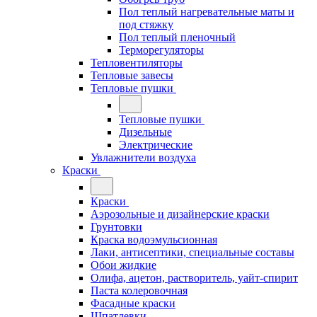
Пол теплый нагревательные маты и
под стяжку
Пол теплый пленочный
Терморегуляторы
Тепловентиляторы
Тепловые завесы
Тепловые пушки
Тепловые пушки
Дизельные
Электрические
Увлажнители воздуха
Краски
Краски
Аэрозольные и дизайнерские краски
Грунтовки
Краска водоэмульсионная
Лаки, антисептики, специальные составы
Обои жидкие
Олифа, ацетон, растворитель, уайт-спирит
Паста колеровочная
Фасадные краски
Шпатлевки