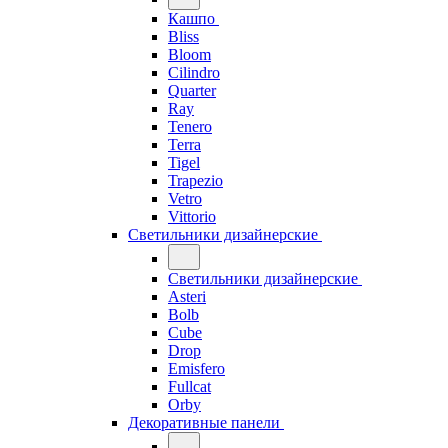
Кашпо
Bliss
Bloom
Cilindro
Quarter
Ray
Tenero
Terra
Tigel
Trapezio
Vetro
Vittorio
Светильники дизайнерские
Светильники дизайнерские
Asteri
Bolb
Cube
Drop
Emisfero
Fullcat
Orby
Декоративные панели