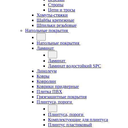
Стропы
Цепи и тросы
Хомуты-стяжки
Шайбы крепежные
Шпильки резьбовые
Напольные покрытия
Напольные покрытия
Ламинат
Ламинат
Ламинат водостойкий SPC
Линолеум
Ковры
Ковролин
Коврики придверные
Плитка ПВХ
Грязезащитные покрытия
Плинтуса, пороги
Плинтуса, пороги
Комплектующие для плинтуса
Плинтус пластиковый