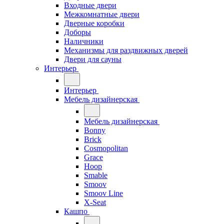
Входные двери
Межкомнатные двери
Дверные коробки
Доборы
Наличники
Механизмы для раздвижных дверей
Двери для сауны
Интерьер
Интерьер
Мебель дизайнерская
Мебель дизайнерская
Bonny
Brick
Cosmopolitan
Grace
Hoop
Smable
Smoov
Smoov Line
X-Seat
Кашпо