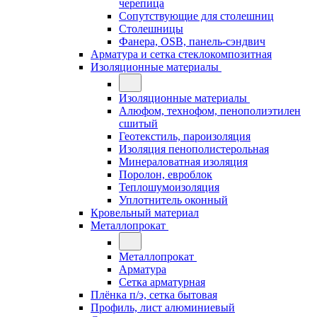
черепица
Сопутствующие для столешниц
Столешницы
Фанера, OSB, панель-сэндвич
Арматура и сетка стеклокомпозитная
Изоляционные материалы
Изоляционные материалы
Алюфом, технофом, пенополиэтилен
сшитый
Геотекстиль, пароизоляция
Изоляция пенополистерольная
Минераловатная изоляция
Поролон, евроблок
Теплошумоизоляция
Уплотнитель оконный
Кровельный материал
Металлопрокат
Металлопрокат
Арматура
Сетка арматурная
Плёнка п/э, сетка бытовая
Профиль, лист алюминиевый