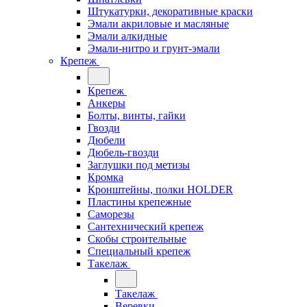
Штукатурки, декоративные краски
Эмали акриловые и масляные
Эмали алкидные
Эмали-нитро и грунт-эмали
Крепеж
Крепеж
Анкеры
Болты, винты, гайки
Гвозди
Дюбели
Дюбель-гвозди
Заглушки под метизы
Кромка
Кронштейны, полки НОLDER
Пластины крепежные
Саморезы
Сантехнический крепеж
Скобы строительные
Специальный крепеж
Такелаж
Такелаж
Веревки