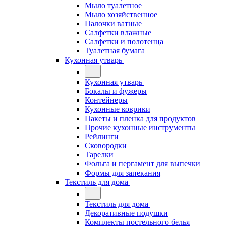
Мыло туалетное
Мыло хозяйственное
Палочки ватные
Салфетки влажные
Салфетки и полотенца
Туалетная бумага
Кухонная утварь
Кухонная утварь
Бокалы и фужеры
Контейнеры
Кухонные коврики
Пакеты и пленка для продуктов
Прочие кухонные инструменты
Рейлинги
Сковородки
Тарелки
Фольга и пергамент для выпечки
Формы для запекания
Текстиль для дома
Текстиль для дома
Декоративные подушки
Комплекты постельного белья