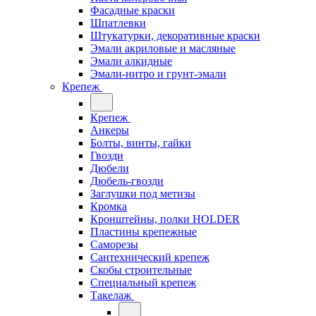
Фасадные краски
Шпатлевки
Штукатурки, декоративные краски
Эмали акриловые и масляные
Эмали алкидные
Эмали-нитро и грунт-эмали
Крепеж
Крепеж
Анкеры
Болты, винты, гайки
Гвозди
Дюбели
Дюбель-гвозди
Заглушки под метизы
Кромка
Кронштейны, полки НОLDER
Пластины крепежные
Саморезы
Сантехнический крепеж
Скобы строительные
Специальный крепеж
Такелаж