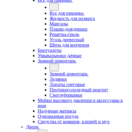
Все для пикника
Все для пикника
Жидкость для розжига
Мангалы
Плащи-дождевики
Решетка-гриль
Уголь древесный
Щепа для копчения
Биотуалеты
Умывальники дачные
Зимний инвентарь
Зимний инвентарь
Ледянки
Лопаты снеговые
Противогололедный реагент
Снегоуборщики
Мойки высокого давления и аксессуары к
ним
Надувные матрасы
Одноразовая посуда
Средства от комаров, клещей и мух
Двери