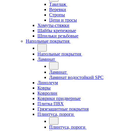
Такелаж
Веревки
Стропы
Цепи и тросы
Хомуты-стяжки
Шайбы крепежные
Шпильки резьбовые
Напольные покрытия
Напольные покрытия
Ламинат
Ламинат
Ламинат водостойкий SPC
Линолеум
Ковры
Ковролин
Коврики придверные
Плитка ПВХ
Грязезащитные покрытия
Плинтуса, пороги
Плинтуса, пороги