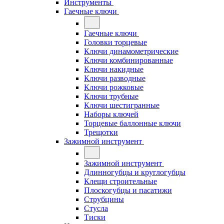
Инструменты
Гаечные ключи
Гаечные ключи
Головки торцевые
Ключи динамометрические
Ключи комбинированные
Ключи накидные
Ключи разводные
Ключи рожковые
Ключи трубные
Ключи шестигранные
Наборы ключей
Торцевые баллонные ключи
Трещотки
Зажимной инструмент
Зажимной инструмент
Длинногубцы и круглогубцы
Клещи строительные
Плоскогубцы и пасатижи
Струбцины
Стусла
Тиски