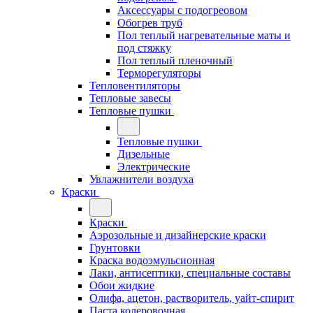
Аксессуары с подогреовом
Обогрев труб
Пол теплый нагревательные маты и
под стяжку
Пол теплый пленочный
Терморегуляторы
Тепловентиляторы
Тепловые завесы
Тепловые пушки
Тепловые пушки
Дизельные
Электрические
Увлажнители воздуха
Краски
Краски
Аэрозольные и дизайнерские краски
Грунтовки
Краска водоэмульсионная
Лаки, антисептики, специальные составы
Обои жидкие
Олифа, ацетон, растворитель, уайт-спирит
Паста колеровочная