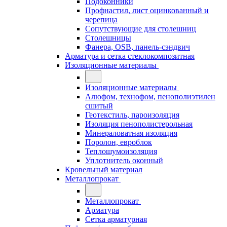
Подоконники
Профнастил, лист оцинкованный и
черепица
Сопутствующие для столешниц
Столешницы
Фанера, OSB, панель-сэндвич
Арматура и сетка стеклокомпозитная
Изоляционные материалы
Изоляционные материалы
Алюфом, технофом, пенополиэтилен
сшитый
Геотекстиль, пароизоляция
Изоляция пенополистерольная
Минераловатная изоляция
Поролон, евроблок
Теплошумоизоляция
Уплотнитель оконный
Кровельный материал
Металлопрокат
Металлопрокат
Арматура
Сетка арматурная