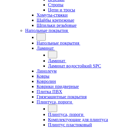
Стропы
Цепи и тросы
Хомуты-стяжки
Шайбы крепежные
Шпильки резьбовые
Напольные покрытия
Напольные покрытия
Ламинат
Ламинат
Ламинат водостойкий SPC
Линолеум
Ковры
Ковролин
Коврики придверные
Плитка ПВХ
Грязезащитные покрытия
Плинтуса, пороги
Плинтуса, пороги
Комплектующие для плинтуса
Плинтус пластиковый