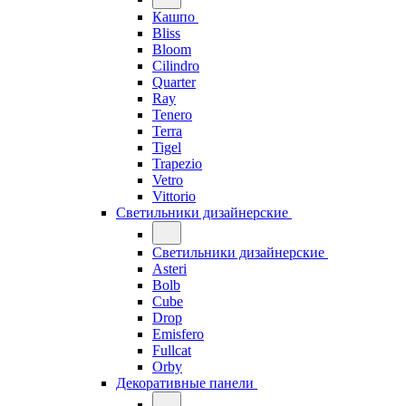
Кашпо
Bliss
Bloom
Cilindro
Quarter
Ray
Tenero
Terra
Tigel
Trapezio
Vetro
Vittorio
Светильники дизайнерские
Светильники дизайнерские
Asteri
Bolb
Cube
Drop
Emisfero
Fullcat
Orby
Декоративные панели