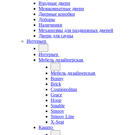
Входные двери
Межкомнатные двери
Дверные коробки
Доборы
Наличники
Механизмы для раздвижных дверей
Двери для сауны
Интерьер
Интерьер
Мебель дизайнерская
Мебель дизайнерская
Bonny
Brick
Cosmopolitan
Grace
Hoop
Smable
Smoov
Smoov Line
X-Seat
Кашпо