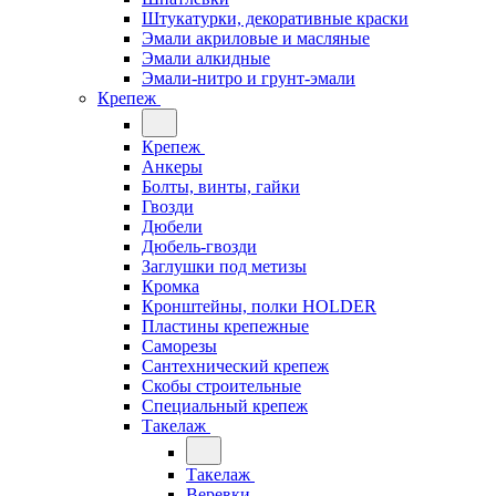
Штукатурки, декоративные краски
Эмали акриловые и масляные
Эмали алкидные
Эмали-нитро и грунт-эмали
Крепеж
Крепеж
Анкеры
Болты, винты, гайки
Гвозди
Дюбели
Дюбель-гвозди
Заглушки под метизы
Кромка
Кронштейны, полки НОLDER
Пластины крепежные
Саморезы
Сантехнический крепеж
Скобы строительные
Специальный крепеж
Такелаж
Такелаж
Веревки