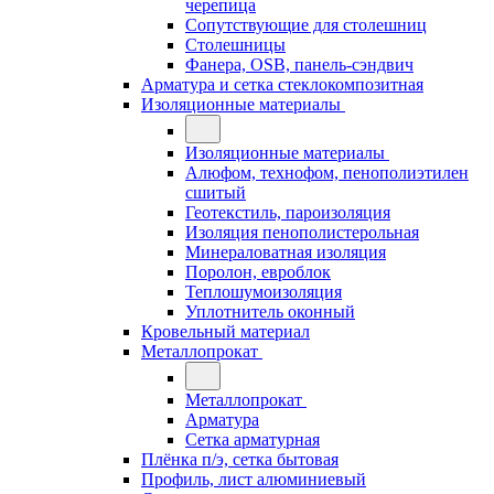
черепица
Сопутствующие для столешниц
Столешницы
Фанера, OSB, панель-сэндвич
Арматура и сетка стеклокомпозитная
Изоляционные материалы
Изоляционные материалы
Алюфом, технофом, пенополиэтилен
сшитый
Геотекстиль, пароизоляция
Изоляция пенополистерольная
Минераловатная изоляция
Поролон, евроблок
Теплошумоизоляция
Уплотнитель оконный
Кровельный материал
Металлопрокат
Металлопрокат
Арматура
Сетка арматурная
Плёнка п/э, сетка бытовая
Профиль, лист алюминиевый