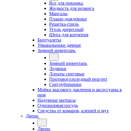
Все для пикника
Жидкость для розжига
Мангалы
Плащи-дождевики
Решетка-гриль
Уголь древесный
Щепа для копчения
Биотуалеты
Умывальники дачные
Зимний инвентарь
Зимний инвентарь
Ледянки
Лопаты снеговые
Противогололедный реагент
Снегоуборщики
Мойки высокого давления и аксессуары к
ним
Надувные матрасы
Одноразовая посуда
Средства от комаров, клещей и мух
Двери
Двери