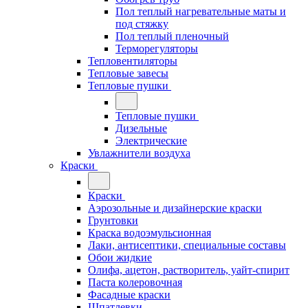
Пол теплый нагревательные маты и
под стяжку
Пол теплый пленочный
Терморегуляторы
Тепловентиляторы
Тепловые завесы
Тепловые пушки
Тепловые пушки
Дизельные
Электрические
Увлажнители воздуха
Краски
Краски
Аэрозольные и дизайнерские краски
Грунтовки
Краска водоэмульсионная
Лаки, антисептики, специальные составы
Обои жидкие
Олифа, ацетон, растворитель, уайт-спирит
Паста колеровочная
Фасадные краски
Шпатлевки