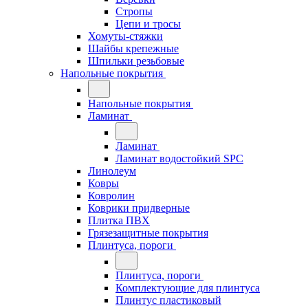
Стропы
Цепи и тросы
Хомуты-стяжки
Шайбы крепежные
Шпильки резьбовые
Напольные покрытия
Напольные покрытия
Ламинат
Ламинат
Ламинат водостойкий SPC
Линолеум
Ковры
Ковролин
Коврики придверные
Плитка ПВХ
Грязезащитные покрытия
Плинтуса, пороги
Плинтуса, пороги
Комплектующие для плинтуса
Плинтус пластиковый