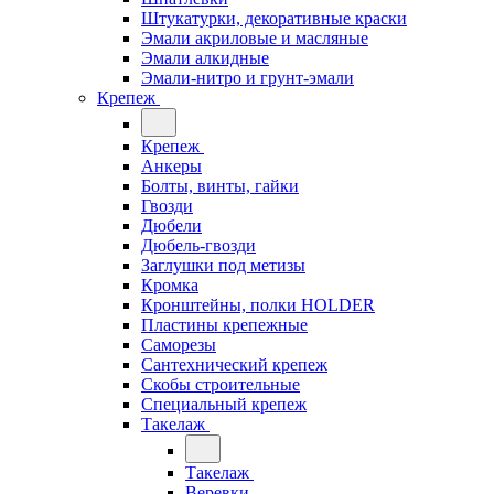
Штукатурки, декоративные краски
Эмали акриловые и масляные
Эмали алкидные
Эмали-нитро и грунт-эмали
Крепеж
Крепеж
Анкеры
Болты, винты, гайки
Гвозди
Дюбели
Дюбель-гвозди
Заглушки под метизы
Кромка
Кронштейны, полки НОLDER
Пластины крепежные
Саморезы
Сантехнический крепеж
Скобы строительные
Специальный крепеж
Такелаж
Такелаж
Веревки