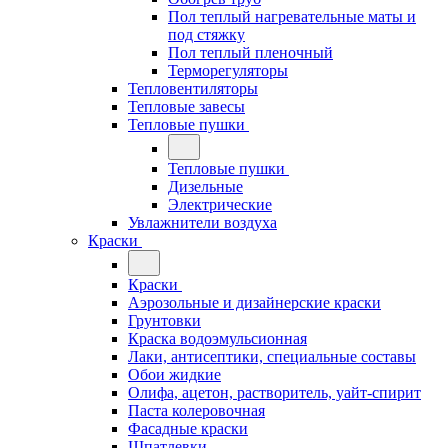
Пол теплый нагревательные маты и
под стяжку
Пол теплый пленочный
Терморегуляторы
Тепловентиляторы
Тепловые завесы
Тепловые пушки
Тепловые пушки
Дизельные
Электрические
Увлажнители воздуха
Краски
Краски
Аэрозольные и дизайнерские краски
Грунтовки
Краска водоэмульсионная
Лаки, антисептики, специальные составы
Обои жидкие
Олифа, ацетон, растворитель, уайт-спирит
Паста колеровочная
Фасадные краски
Шпатлевки