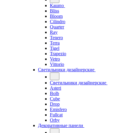
Кашпо
Bliss
Bloom
Cilindro
Quarter
Ray
Tenero
Terra
Tigel
Trapezio
Vetro
Vittorio
Светильники дизайнерские
Светильники дизайнерские
Asteri
Bolb
Cube
Drop
Emisfero
Fullcat
Orby
Декоративные панели