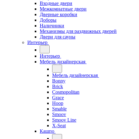
Входные двери
Межкомнатные двери
Дверные коробки
Доборы
Наличники
Механизмы для раздвижных дверей
Двери для сауны
Интерьер
Интерьер
Мебель дизайнерская
Мебель дизайнерская
Bonny
Brick
Cosmopolitan
Grace
Hoop
Smable
Smoov
Smoov Line
X-Seat
Кашпо