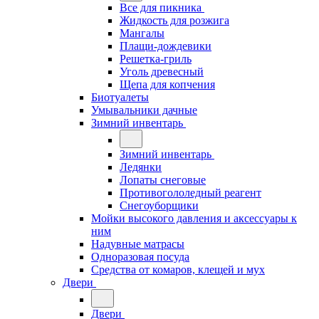
Все для пикника
Жидкость для розжига
Мангалы
Плащи-дождевики
Решетка-гриль
Уголь древесный
Щепа для копчения
Биотуалеты
Умывальники дачные
Зимний инвентарь
Зимний инвентарь
Ледянки
Лопаты снеговые
Противогололедный реагент
Снегоуборщики
Мойки высокого давления и аксессуары к
ним
Надувные матрасы
Одноразовая посуда
Средства от комаров, клещей и мух
Двери
Двери