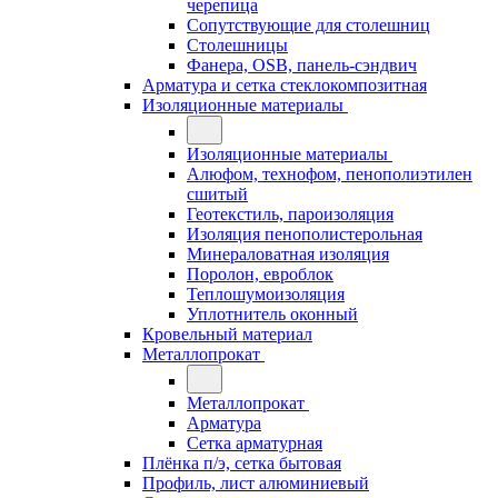
черепица
Сопутствующие для столешниц
Столешницы
Фанера, OSB, панель-сэндвич
Арматура и сетка стеклокомпозитная
Изоляционные материалы
Изоляционные материалы
Алюфом, технофом, пенополиэтилен
сшитый
Геотекстиль, пароизоляция
Изоляция пенополистерольная
Минераловатная изоляция
Поролон, евроблок
Теплошумоизоляция
Уплотнитель оконный
Кровельный материал
Металлопрокат
Металлопрокат
Арматура
Сетка арматурная
Плёнка п/э, сетка бытовая
Профиль, лист алюминиевый