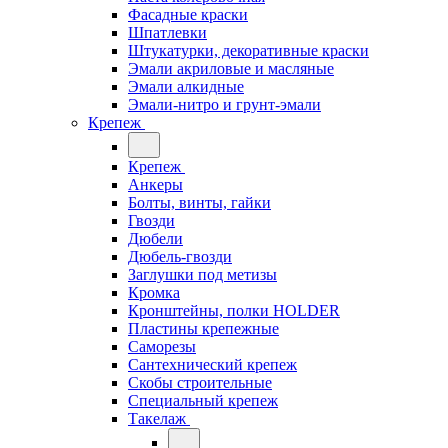
Фасадные краски
Шпатлевки
Штукатурки, декоративные краски
Эмали акриловые и масляные
Эмали алкидные
Эмали-нитро и грунт-эмали
Крепеж
Крепеж
Анкеры
Болты, винты, гайки
Гвозди
Дюбели
Дюбель-гвозди
Заглушки под метизы
Кромка
Кронштейны, полки НОLDER
Пластины крепежные
Саморезы
Сантехнический крепеж
Скобы строительные
Специальный крепеж
Такелаж