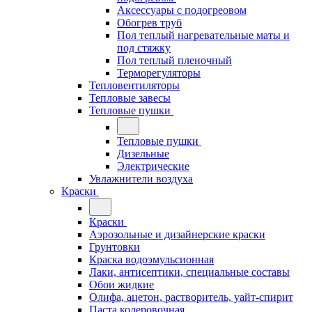
Аксессуары с подогреовом
Обогрев труб
Пол теплый нагревательные маты и
под стяжку
Пол теплый пленочный
Терморегуляторы
Тепловентиляторы
Тепловые завесы
Тепловые пушки
Тепловые пушки
Дизельные
Электрические
Увлажнители воздуха
Краски
Краски
Аэрозольные и дизайнерские краски
Грунтовки
Краска водоэмульсионная
Лаки, антисептики, специальные составы
Обои жидкие
Олифа, ацетон, растворитель, уайт-спирит
Паста колеровочная