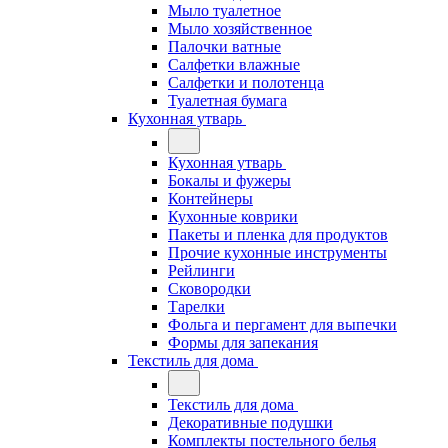
Мыло туалетное
Мыло хозяйственное
Палочки ватные
Салфетки влажные
Салфетки и полотенца
Туалетная бумага
Кухонная утварь
Кухонная утварь
Бокалы и фужеры
Контейнеры
Кухонные коврики
Пакеты и пленка для продуктов
Прочие кухонные инструменты
Рейлинги
Сковородки
Тарелки
Фольга и пергамент для выпечки
Формы для запекания
Текстиль для дома
Текстиль для дома
Декоративные подушки
Комплекты постельного белья