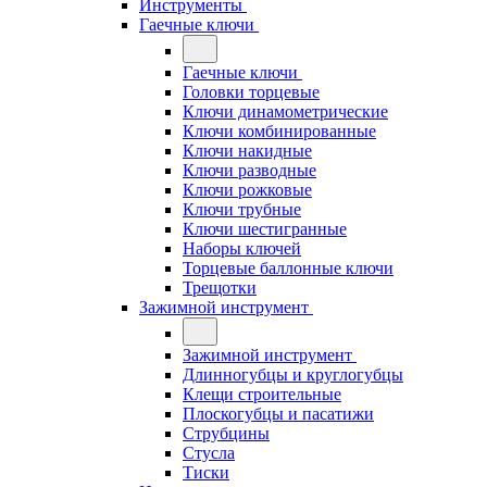
Инструменты
Гаечные ключи
Гаечные ключи
Головки торцевые
Ключи динамометрические
Ключи комбинированные
Ключи накидные
Ключи разводные
Ключи рожковые
Ключи трубные
Ключи шестигранные
Наборы ключей
Торцевые баллонные ключи
Трещотки
Зажимной инструмент
Зажимной инструмент
Длинногубцы и круглогубцы
Клещи строительные
Плоскогубцы и пасатижи
Струбцины
Стусла
Тиски