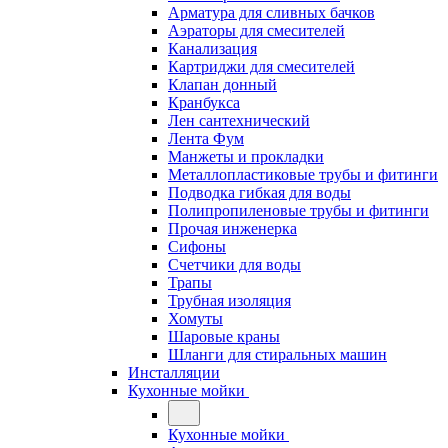
Арматура для сливных бачков
Аэраторы для смесителей
Канализация
Картриджи для смесителей
Клапан донный
Кранбукса
Лен сантехнический
Лента Фум
Манжеты и прокладки
Металлопластиковые трубы и фитинги
Подводка гибкая для воды
Полипропиленовые трубы и фитинги
Прочая инженерка
Сифоны
Счетчики для воды
Трапы
Трубная изоляция
Хомуты
Шаровые краны
Шланги для стиральных машин
Инсталляции
Кухонные мойки
Кухонные мойки