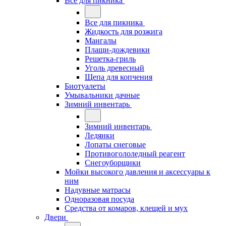
Все для пикника
Все для пикника
Жидкость для розжига
Мангалы
Плащи-дождевики
Решетка-гриль
Уголь древесный
Щепа для копчения
Биотуалеты
Умывальники дачные
Зимний инвентарь
Зимний инвентарь
Ледянки
Лопаты снеговые
Противогололедный реагент
Снегоуборщики
Мойки высокого давления и аксессуары к
ним
Надувные матрасы
Одноразовая посуда
Средства от комаров, клещей и мух
Двери