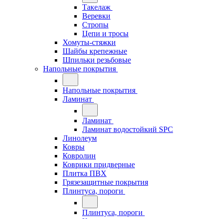
Такелаж
Веревки
Стропы
Цепи и тросы
Хомуты-стяжки
Шайбы крепежные
Шпильки резьбовые
Напольные покрытия
Напольные покрытия
Ламинат
Ламинат
Ламинат водостойкий SPC
Линолеум
Ковры
Ковролин
Коврики придверные
Плитка ПВХ
Грязезащитные покрытия
Плинтуса, пороги
Плинтуса, пороги