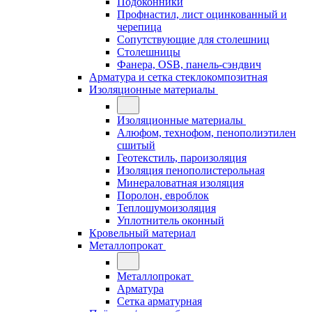
Подоконники
Профнастил, лист оцинкованный и
черепица
Сопутствующие для столешниц
Столешницы
Фанера, OSB, панель-сэндвич
Арматура и сетка стеклокомпозитная
Изоляционные материалы
Изоляционные материалы
Алюфом, технофом, пенополиэтилен
сшитый
Геотекстиль, пароизоляция
Изоляция пенополистерольная
Минераловатная изоляция
Поролон, евроблок
Теплошумоизоляция
Уплотнитель оконный
Кровельный материал
Металлопрокат
Металлопрокат
Арматура
Сетка арматурная