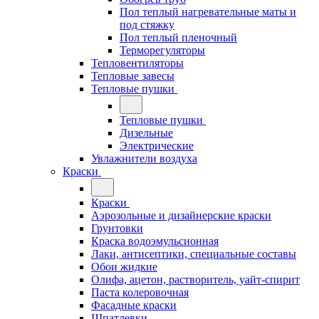
Пол теплый нагревательные маты и
под стяжку
Пол теплый пленочный
Терморегуляторы
Тепловентиляторы
Тепловые завесы
Тепловые пушки
Тепловые пушки
Дизельные
Электрические
Увлажнители воздуха
Краски
Краски
Аэрозольные и дизайнерские краски
Грунтовки
Краска водоэмульсионная
Лаки, антисептики, специальные составы
Обои жидкие
Олифа, ацетон, растворитель, уайт-спирит
Паста колеровочная
Фасадные краски
Шпатлевки