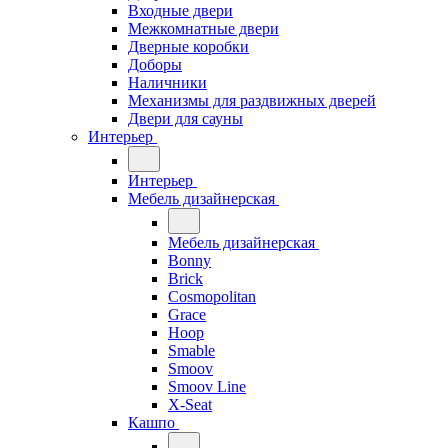
Входные двери
Межкомнатные двери
Дверные коробки
Доборы
Наличники
Механизмы для раздвижных дверей
Двери для сауны
Интерьер
Интерьер
Мебель дизайнерская
Мебель дизайнерская
Bonny
Brick
Cosmopolitan
Grace
Hoop
Smable
Smoov
Smoov Line
X-Seat
Кашпо