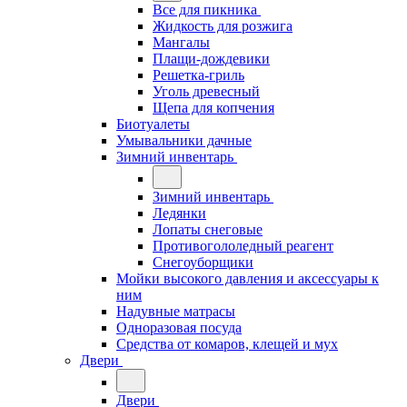
Все для пикника
Жидкость для розжига
Мангалы
Плащи-дождевики
Решетка-гриль
Уголь древесный
Щепа для копчения
Биотуалеты
Умывальники дачные
Зимний инвентарь
Зимний инвентарь
Ледянки
Лопаты снеговые
Противогололедный реагент
Снегоуборщики
Мойки высокого давления и аксессуары к
ним
Надувные матрасы
Одноразовая посуда
Средства от комаров, клещей и мух
Двери
Двери