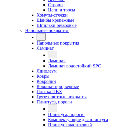
Стропы
Цепи и тросы
Хомуты-стяжки
Шайбы крепежные
Шпильки резьбовые
Напольные покрытия
Напольные покрытия
Ламинат
Ламинат
Ламинат водостойкий SPC
Линолеум
Ковры
Ковролин
Коврики придверные
Плитка ПВХ
Грязезащитные покрытия
Плинтуса, пороги
Плинтуса, пороги
Комплектующие для плинтуса
Плинтус пластиковый