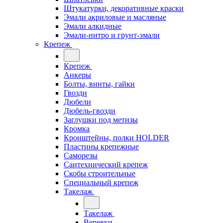
Штукатурки, декоративные краски
Эмали акриловые и масляные
Эмали алкидные
Эмали-нитро и грунт-эмали
Крепеж
Крепеж
Анкеры
Болты, винты, гайки
Гвозди
Дюбели
Дюбель-гвозди
Заглушки под метизы
Кромка
Кронштейны, полки НОLDER
Пластины крепежные
Саморезы
Сантехнический крепеж
Скобы строительные
Специальный крепеж
Такелаж
Такелаж
Веревки