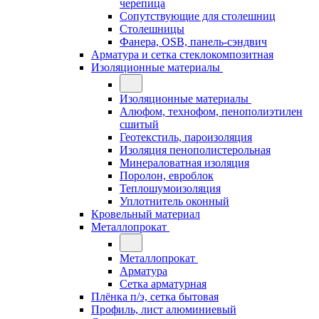
черепица
Сопутствующие для столешниц
Столешницы
Фанера, OSB, панель-сэндвич
Арматура и сетка стеклокомпозитная
Изоляционные материалы
Изоляционные материалы
Алюфом, технофом, пенополиэтилен
сшитый
Геотекстиль, пароизоляция
Изоляция пенополистерольная
Минераловатная изоляция
Поролон, евроблок
Теплошумоизоляция
Уплотнитель оконный
Кровельный материал
Металлопрокат
Металлопрокат
Арматура
Сетка арматурная
Плёнка п/э, сетка бытовая
Профиль, лист алюминиевый