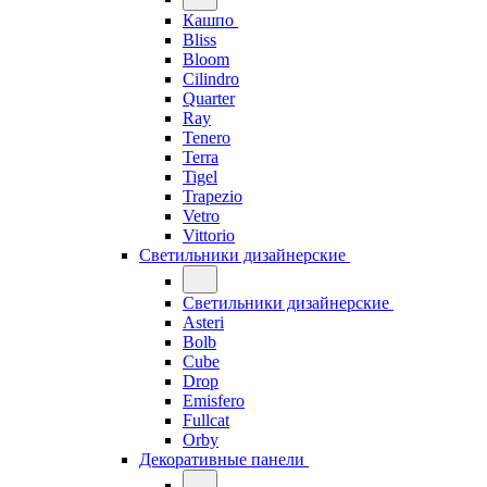
Кашпо
Bliss
Bloom
Cilindro
Quarter
Ray
Tenero
Terra
Tigel
Trapezio
Vetro
Vittorio
Светильники дизайнерские
Светильники дизайнерские
Asteri
Bolb
Cube
Drop
Emisfero
Fullcat
Orby
Декоративные панели