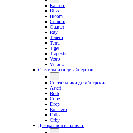
Кашпо
Bliss
Bloom
Cilindro
Quarter
Ray
Tenero
Terra
Tigel
Trapezio
Vetro
Vittorio
Светильники дизайнерские
Светильники дизайнерские
Asteri
Bolb
Cube
Drop
Emisfero
Fullcat
Orby
Декоративные панели