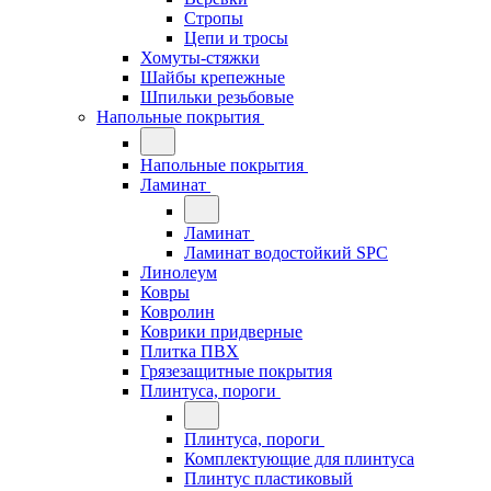
Стропы
Цепи и тросы
Хомуты-стяжки
Шайбы крепежные
Шпильки резьбовые
Напольные покрытия
Напольные покрытия
Ламинат
Ламинат
Ламинат водостойкий SPC
Линолеум
Ковры
Ковролин
Коврики придверные
Плитка ПВХ
Грязезащитные покрытия
Плинтуса, пороги
Плинтуса, пороги
Комплектующие для плинтуса
Плинтус пластиковый