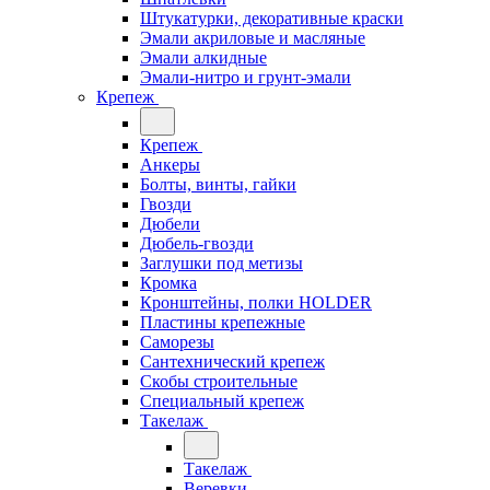
Штукатурки, декоративные краски
Эмали акриловые и масляные
Эмали алкидные
Эмали-нитро и грунт-эмали
Крепеж
Крепеж
Анкеры
Болты, винты, гайки
Гвозди
Дюбели
Дюбель-гвозди
Заглушки под метизы
Кромка
Кронштейны, полки НОLDER
Пластины крепежные
Саморезы
Сантехнический крепеж
Скобы строительные
Специальный крепеж
Такелаж
Такелаж
Веревки