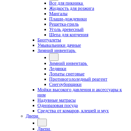
Все для пикника
Жидкость для розжига
Мангалы
Плащи-дождевики
Решетка-гриль
Уголь древесный
Щепа для копчения
Биотуалеты
Умывальники дачные
Зимний инвентарь
Зимний инвентарь
Ледянки
Лопаты снеговые
Противогололедный реагент
Снегоуборщики
Мойки высокого давления и аксессуары к
ним
Надувные матрасы
Одноразовая посуда
Средства от комаров, клещей и мух
Двери
Двери