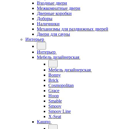
Входные двери
Межкомнатные двери
Дверные коробки
Доборы
Наличники
Механизмы для раздвижных дверей
Двери для сауны
Интерьер
Интерьер
Мебель дизайнерская
Мебель дизайнерская
Bonny
Brick
Cosmopolitan
Grace
Hoop
Smable
Smoov
Smoov Line
X-Seat
Кашпо