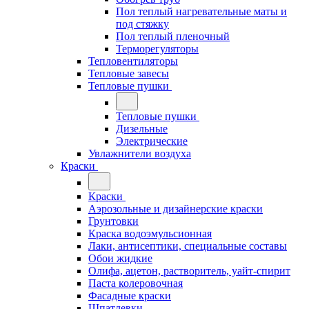
Пол теплый нагревательные маты и
под стяжку
Пол теплый пленочный
Терморегуляторы
Тепловентиляторы
Тепловые завесы
Тепловые пушки
Тепловые пушки
Дизельные
Электрические
Увлажнители воздуха
Краски
Краски
Аэрозольные и дизайнерские краски
Грунтовки
Краска водоэмульсионная
Лаки, антисептики, специальные составы
Обои жидкие
Олифа, ацетон, растворитель, уайт-спирит
Паста колеровочная
Фасадные краски
Шпатлевки