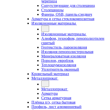
черепица
Сопутствующие для столешниц
Столешницы
Фанера, OSB, панель-сэндвич
Арматура и сетка стеклокомпозитная
Изоляционные материалы
Изоляционные материалы
Алюфом, технофом, пенополиэтилен
сшитый
Геотекстиль, пароизоляция
Изоляция пенополистерольная
Минераловатная изоляция
Поролон, евроблок
Теплошумоизоляция
Уплотнитель оконный
Кровельный материал
Металлопрокат
Металлопрокат
Арматура
Сетка арматурная
Плёнка п/э, сетка бытовая
Профиль, лист алюминиевый