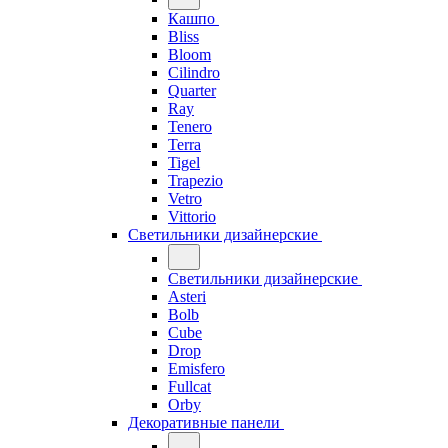
Кашпо
Bliss
Bloom
Cilindro
Quarter
Ray
Tenero
Terra
Tigel
Trapezio
Vetro
Vittorio
Светильники дизайнерские
Светильники дизайнерские
Asteri
Bolb
Cube
Drop
Emisfero
Fullcat
Orby
Декоративные панели