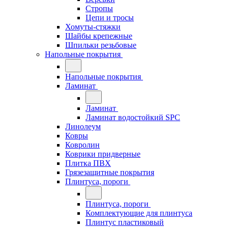
Стропы
Цепи и тросы
Хомуты-стяжки
Шайбы крепежные
Шпильки резьбовые
Напольные покрытия
Напольные покрытия
Ламинат
Ламинат
Ламинат водостойкий SPC
Линолеум
Ковры
Ковролин
Коврики придверные
Плитка ПВХ
Грязезащитные покрытия
Плинтуса, пороги
Плинтуса, пороги
Комплектующие для плинтуса
Плинтус пластиковый