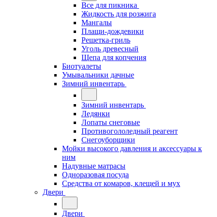
Все для пикника
Жидкость для розжига
Мангалы
Плащи-дождевики
Решетка-гриль
Уголь древесный
Щепа для копчения
Биотуалеты
Умывальники дачные
Зимний инвентарь
Зимний инвентарь
Ледянки
Лопаты снеговые
Противогололедный реагент
Снегоуборщики
Мойки высокого давления и аксессуары к
ним
Надувные матрасы
Одноразовая посуда
Средства от комаров, клещей и мух
Двери
Двери