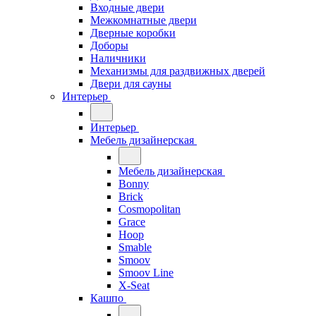
Входные двери
Межкомнатные двери
Дверные коробки
Доборы
Наличники
Механизмы для раздвижных дверей
Двери для сауны
Интерьер
Интерьер
Мебель дизайнерская
Мебель дизайнерская
Bonny
Brick
Cosmopolitan
Grace
Hoop
Smable
Smoov
Smoov Line
X-Seat
Кашпо