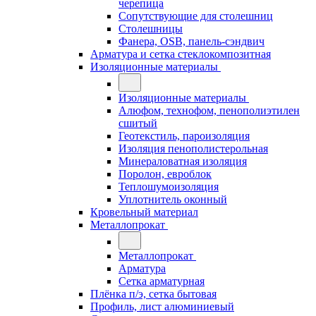
черепица
Сопутствующие для столешниц
Столешницы
Фанера, OSB, панель-сэндвич
Арматура и сетка стеклокомпозитная
Изоляционные материалы
Изоляционные материалы
Алюфом, технофом, пенополиэтилен
сшитый
Геотекстиль, пароизоляция
Изоляция пенополистерольная
Минераловатная изоляция
Поролон, евроблок
Теплошумоизоляция
Уплотнитель оконный
Кровельный материал
Металлопрокат
Металлопрокат
Арматура
Сетка арматурная
Плёнка п/э, сетка бытовая
Профиль, лист алюминиевый