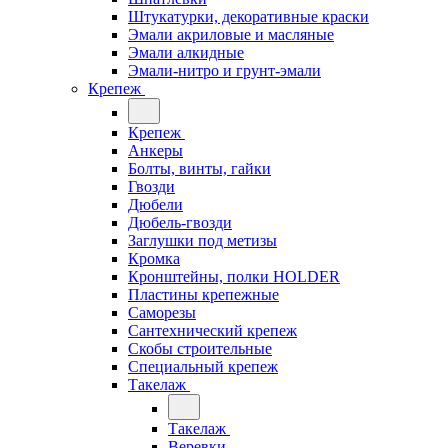
Штукатурки, декоративные краски
Эмали акриловые и масляные
Эмали алкидные
Эмали-нитро и грунт-эмали
Крепеж
Крепеж
Анкеры
Болты, винты, гайки
Гвозди
Дюбели
Дюбель-гвозди
Заглушки под метизы
Кромка
Кронштейны, полки НОLDER
Пластины крепежные
Саморезы
Сантехнический крепеж
Скобы строительные
Специальный крепеж
Такелаж
Такелаж
Веревки