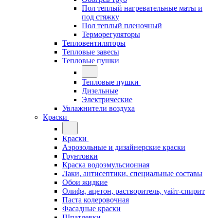
Пол теплый нагревательные маты и
под стяжку
Пол теплый пленочный
Терморегуляторы
Тепловентиляторы
Тепловые завесы
Тепловые пушки
Тепловые пушки
Дизельные
Электрические
Увлажнители воздуха
Краски
Краски
Аэрозольные и дизайнерские краски
Грунтовки
Краска водоэмульсионная
Лаки, антисептики, специальные составы
Обои жидкие
Олифа, ацетон, растворитель, уайт-спирит
Паста колеровочная
Фасадные краски
Шпатлевки