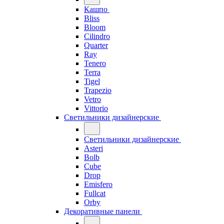
Кашпо
Bliss
Bloom
Cilindro
Quarter
Ray
Tenero
Terra
Tigel
Trapezio
Vetro
Vittorio
Светильники дизайнерские
Светильники дизайнерские
Asteri
Bolb
Cube
Drop
Emisfero
Fullcat
Orby
Декоративные панели