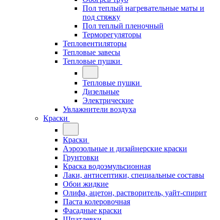
Пол теплый нагревательные маты и
под стяжку
Пол теплый пленочный
Терморегуляторы
Тепловентиляторы
Тепловые завесы
Тепловые пушки
Тепловые пушки
Дизельные
Электрические
Увлажнители воздуха
Краски
Краски
Аэрозольные и дизайнерские краски
Грунтовки
Краска водоэмульсионная
Лаки, антисептики, специальные составы
Обои жидкие
Олифа, ацетон, растворитель, уайт-спирит
Паста колеровочная
Фасадные краски
Шпатлевки