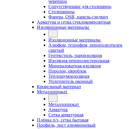
черепица
Сопутствующие для столешниц
Столешницы
Фанера, OSB, панель-сэндвич
Арматура и сетка стеклокомпозитная
Изоляционные материалы
Изоляционные материалы
Алюфом, технофом, пенополиэтилен
сшитый
Геотекстиль, пароизоляция
Изоляция пенополистерольная
Минераловатная изоляция
Поролон, евроблок
Теплошумоизоляция
Уплотнитель оконный
Кровельный материал
Металлопрокат
Металлопрокат
Арматура
Сетка арматурная
Плёнка п/э, сетка бытовая
Профиль, лист алюминиевый