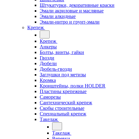
Штукатурки, декоративные краски
Эмали акриловые и масляные
Эмали алкидные
Эмали-нитро и грунт-эмали
Крепеж
Крепеж
Анкеры
Болты, винты, гайки
Гвозди
Дюбели
Дюбель-гвозди
Заглушки под метизы
Кромка
Кронштейны, полки НОLDER
Пластины крепежные
Саморезы
Сантехнический крепеж
Скобы строительные
Специальный крепеж
Такелаж
Такелаж
Веревки