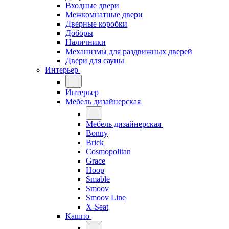
Входные двери
Межкомнатные двери
Дверные коробки
Доборы
Наличники
Механизмы для раздвижных дверей
Двери для сауны
Интерьер
Интерьер
Мебель дизайнерская
Мебель дизайнерская
Bonny
Brick
Cosmopolitan
Grace
Hoop
Smable
Smoov
Smoov Line
X-Seat
Кашпо