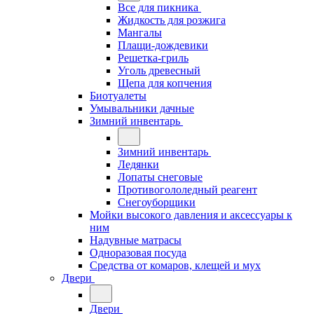
Все для пикника
Жидкость для розжига
Мангалы
Плащи-дождевики
Решетка-гриль
Уголь древесный
Щепа для копчения
Биотуалеты
Умывальники дачные
Зимний инвентарь
Зимний инвентарь
Ледянки
Лопаты снеговые
Противогололедный реагент
Снегоуборщики
Мойки высокого давления и аксессуары к
ним
Надувные матрасы
Одноразовая посуда
Средства от комаров, клещей и мух
Двери
Двери