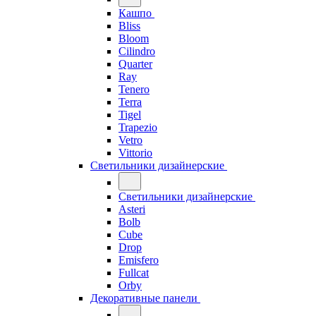
Кашпо
Bliss
Bloom
Cilindro
Quarter
Ray
Tenero
Terra
Tigel
Trapezio
Vetro
Vittorio
Светильники дизайнерские
Светильники дизайнерские
Asteri
Bolb
Cube
Drop
Emisfero
Fullcat
Orby
Декоративные панели