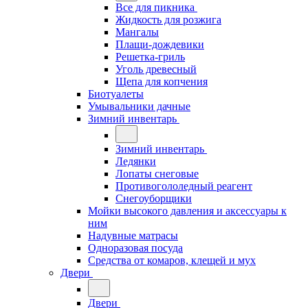
Все для пикника
Жидкость для розжига
Мангалы
Плащи-дождевики
Решетка-гриль
Уголь древесный
Щепа для копчения
Биотуалеты
Умывальники дачные
Зимний инвентарь
Зимний инвентарь
Ледянки
Лопаты снеговые
Противогололедный реагент
Снегоуборщики
Мойки высокого давления и аксессуары к
ним
Надувные матрасы
Одноразовая посуда
Средства от комаров, клещей и мух
Двери
Двери