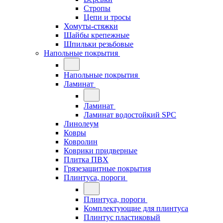
Стропы
Цепи и тросы
Хомуты-стяжки
Шайбы крепежные
Шпильки резьбовые
Напольные покрытия
Напольные покрытия
Ламинат
Ламинат
Ламинат водостойкий SPC
Линолеум
Ковры
Ковролин
Коврики придверные
Плитка ПВХ
Грязезащитные покрытия
Плинтуса, пороги
Плинтуса, пороги
Комплектующие для плинтуса
Плинтус пластиковый