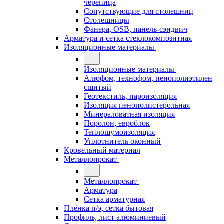
черепица
Сопутствующие для столешниц
Столешницы
Фанера, OSB, панель-сэндвич
Арматура и сетка стеклокомпозитная
Изоляционные материалы
Изоляционные материалы
Алюфом, технофом, пенополиэтилен
сшитый
Геотекстиль, пароизоляция
Изоляция пенополистерольная
Минераловатная изоляция
Поролон, евроблок
Теплошумоизоляция
Уплотнитель оконный
Кровельный материал
Металлопрокат
Металлопрокат
Арматура
Сетка арматурная
Плёнка п/э, сетка бытовая
Профиль, лист алюминиевый