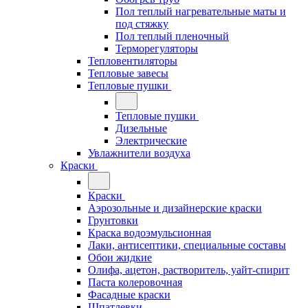
Пол теплый нагревательные маты и
под стяжку
Пол теплый пленочный
Терморегуляторы
Тепловентиляторы
Тепловые завесы
Тепловые пушки
Тепловые пушки
Дизельные
Электрические
Увлажнители воздуха
Краски
Краски
Аэрозольные и дизайнерские краски
Грунтовки
Краска водоэмульсионная
Лаки, антисептики, специальные составы
Обои жидкие
Олифа, ацетон, растворитель, уайт-спирит
Паста колеровочная
Фасадные краски
Шпатлевки