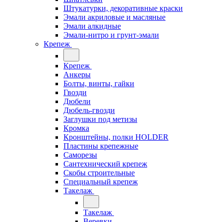
Штукатурки, декоративные краски
Эмали акриловые и масляные
Эмали алкидные
Эмали-нитро и грунт-эмали
Крепеж
Крепеж
Анкеры
Болты, винты, гайки
Гвозди
Дюбели
Дюбель-гвозди
Заглушки под метизы
Кромка
Кронштейны, полки НОLDER
Пластины крепежные
Саморезы
Сантехнический крепеж
Скобы строительные
Специальный крепеж
Такелаж
Такелаж
Веревки