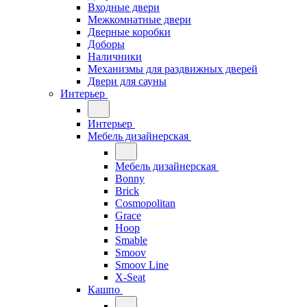
Входные двери
Межкомнатные двери
Дверные коробки
Доборы
Наличники
Механизмы для раздвижных дверей
Двери для сауны
Интерьер
Интерьер
Мебель дизайнерская
Мебель дизайнерская
Bonny
Brick
Cosmopolitan
Grace
Hoop
Smable
Smoov
Smoov Line
X-Seat
Кашпо