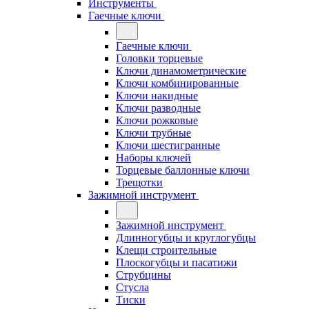
Инструменты
Гаечные ключи
Гаечные ключи
Головки торцевые
Ключи динамометрические
Ключи комбинированные
Ключи накидные
Ключи разводные
Ключи рожковые
Ключи трубные
Ключи шестигранные
Наборы ключей
Торцевые баллонные ключи
Трещотки
Зажимной инструмент
Зажимной инструмент
Длинногубцы и круглогубцы
Клещи строительные
Плоскогубцы и пасатижи
Струбцины
Стусла
Тиски