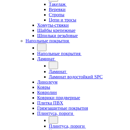
Такелаж
Веревки
Стропы
Цепи и тросы
Хомуты-стяжки
Шайбы крепежные
Шпильки резьбовые
Напольные покрытия
Напольные покрытия
Ламинат
Ламинат
Ламинат водостойкий SPC
Линолеум
Ковры
Ковролин
Коврики придверные
Плитка ПВХ
Грязезащитные покрытия
Плинтуса, пороги
Плинтуса, пороги