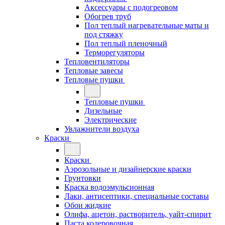
Аксессуары с подогреовом
Обогрев труб
Пол теплый нагревательные маты и
под стяжку
Пол теплый пленочный
Терморегуляторы
Тепловентиляторы
Тепловые завесы
Тепловые пушки
Тепловые пушки
Дизельные
Электрические
Увлажнители воздуха
Краски
Краски
Аэрозольные и дизайнерские краски
Грунтовки
Краска водоэмульсионная
Лаки, антисептики, специальные составы
Обои жидкие
Олифа, ацетон, растворитель, уайт-спирит
Паста колеровочная