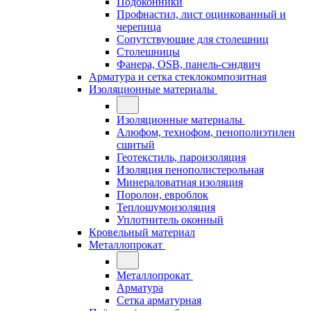
Подоконники
Профнастил, лист оцинкованный и
черепица
Сопутствующие для столешниц
Столешницы
Фанера, OSB, панель-сэндвич
Арматура и сетка стеклокомпозитная
Изоляционные материалы
Изоляционные материалы
Алюфом, технофом, пенополиэтилен
сшитый
Геотекстиль, пароизоляция
Изоляция пенополистерольная
Минераловатная изоляция
Поролон, евроблок
Теплошумоизоляция
Уплотнитель оконный
Кровельный материал
Металлопрокат
Металлопрокат
Арматура
Сетка арматурная