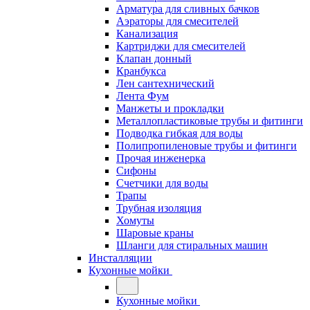
Арматура для сливных бачков
Аэраторы для смесителей
Канализация
Картриджи для смесителей
Клапан донный
Кранбукса
Лен сантехнический
Лента Фум
Манжеты и прокладки
Металлопластиковые трубы и фитинги
Подводка гибкая для воды
Полипропиленовые трубы и фитинги
Прочая инженерка
Сифоны
Счетчики для воды
Трапы
Трубная изоляция
Хомуты
Шаровые краны
Шланги для стиральных машин
Инсталляции
Кухонные мойки
Кухонные мойки