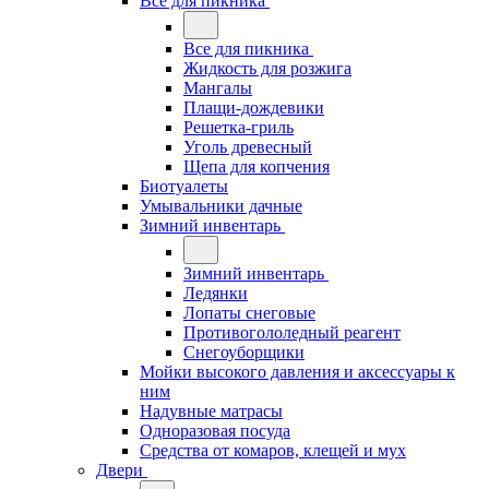
Все для пикника
Все для пикника
Жидкость для розжига
Мангалы
Плащи-дождевики
Решетка-гриль
Уголь древесный
Щепа для копчения
Биотуалеты
Умывальники дачные
Зимний инвентарь
Зимний инвентарь
Ледянки
Лопаты снеговые
Противогололедный реагент
Снегоуборщики
Мойки высокого давления и аксессуары к
ним
Надувные матрасы
Одноразовая посуда
Средства от комаров, клещей и мух
Двери