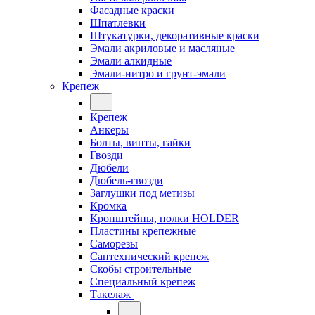
Фасадные краски
Шпатлевки
Штукатурки, декоративные краски
Эмали акриловые и масляные
Эмали алкидные
Эмали-нитро и грунт-эмали
Крепеж
Крепеж
Анкеры
Болты, винты, гайки
Гвозди
Дюбели
Дюбель-гвозди
Заглушки под метизы
Кромка
Кронштейны, полки НОLDER
Пластины крепежные
Саморезы
Сантехнический крепеж
Скобы строительные
Специальный крепеж
Такелаж