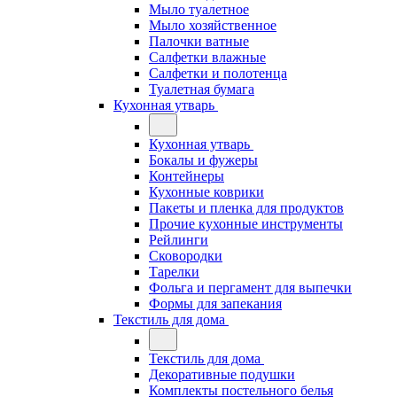
Мыло туалетное
Мыло хозяйственное
Палочки ватные
Салфетки влажные
Салфетки и полотенца
Туалетная бумага
Кухонная утварь
Кухонная утварь
Бокалы и фужеры
Контейнеры
Кухонные коврики
Пакеты и пленка для продуктов
Прочие кухонные инструменты
Рейлинги
Сковородки
Тарелки
Фольга и пергамент для выпечки
Формы для запекания
Текстиль для дома
Текстиль для дома
Декоративные подушки
Комплекты постельного белья