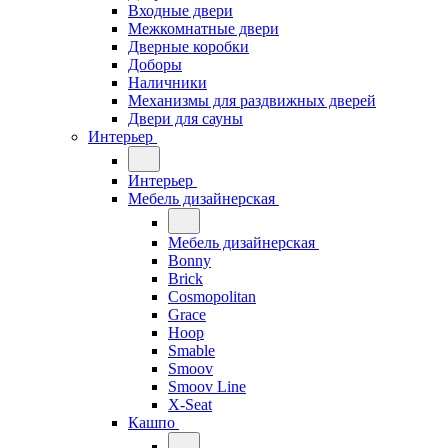
Входные двери
Межкомнатные двери
Дверные коробки
Доборы
Наличники
Механизмы для раздвижных дверей
Двери для сауны
Интерьер
Интерьер
Мебель дизайнерская
Мебель дизайнерская
Bonny
Brick
Cosmopolitan
Grace
Hoop
Smable
Smoov
Smoov Line
X-Seat
Кашпо