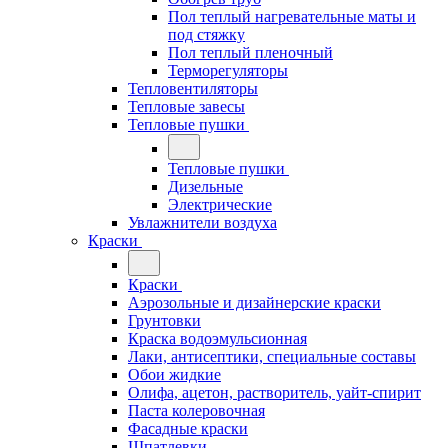
Пол теплый нагревательные маты и
под стяжку
Пол теплый пленочный
Терморегуляторы
Тепловентиляторы
Тепловые завесы
Тепловые пушки
Тепловые пушки
Дизельные
Электрические
Увлажнители воздуха
Краски
Краски
Аэрозольные и дизайнерские краски
Грунтовки
Краска водоэмульсионная
Лаки, антисептики, специальные составы
Обои жидкие
Олифа, ацетон, растворитель, уайт-спирит
Паста колеровочная
Фасадные краски
Шпатлевки