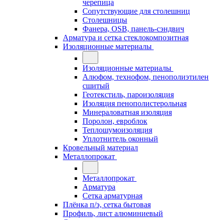
черепица
Сопутствующие для столешниц
Столешницы
Фанера, OSB, панель-сэндвич
Арматура и сетка стеклокомпозитная
Изоляционные материалы
Изоляционные материалы
Алюфом, технофом, пенополиэтилен
сшитый
Геотекстиль, пароизоляция
Изоляция пенополистерольная
Минераловатная изоляция
Поролон, евроблок
Теплошумоизоляция
Уплотнитель оконный
Кровельный материал
Металлопрокат
Металлопрокат
Арматура
Сетка арматурная
Плёнка п/э, сетка бытовая
Профиль, лист алюминиевый