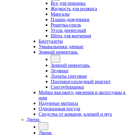
Все для пикника
Жидкость для розжига
Мангалы
Плащи-дождевики
Решетка-гриль
Уголь древесный
Щепа для копчения
Биотуалеты
Умывальники дачные
Зимний инвентарь
Зимний инвентарь
Ледянки
Лопаты снеговые
Противогололедный реагент
Снегоуборщики
Мойки высокого давления и аксессуары к
ним
Надувные матрасы
Одноразовая посуда
Средства от комаров, клещей и мух
Двери
Двери