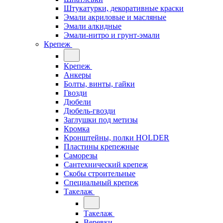
Штукатурки, декоративные краски
Эмали акриловые и масляные
Эмали алкидные
Эмали-нитро и грунт-эмали
Крепеж
Крепеж
Анкеры
Болты, винты, гайки
Гвозди
Дюбели
Дюбель-гвозди
Заглушки под метизы
Кромка
Кронштейны, полки НОLDER
Пластины крепежные
Саморезы
Сантехнический крепеж
Скобы строительные
Специальный крепеж
Такелаж
Такелаж
Веревки