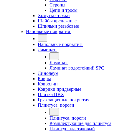
Стропы
Цепи и тросы
Хомуты-стяжки
Шайбы крепежные
Шпильки резьбовые
Напольные покрытия
Напольные покрытия
Ламинат
Ламинат
Ламинат водостойкий SPC
Линолеум
Ковры
Ковролин
Коврики придверные
Плитка ПВХ
Грязезащитные покрытия
Плинтуса, пороги
Плинтуса, пороги
Комплектующие для плинтуса
Плинтус пластиковый