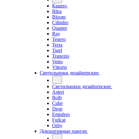
Кашпо
Bliss
Bloom
Cilindro
Quarter
Ray
Tenero
Terra
Tigel
Trapezio
Vetro
Vittorio
Светильники дизайнерские
Светильники дизайнерские
Asteri
Bolb
Cube
Drop
Emisfero
Fullcat
Orby
Декоративные панели