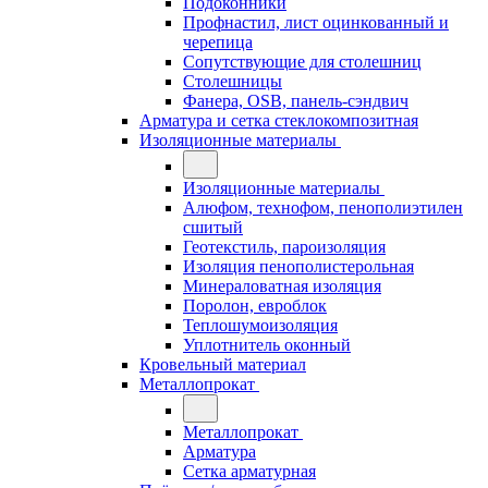
Подоконники
Профнастил, лист оцинкованный и
черепица
Сопутствующие для столешниц
Столешницы
Фанера, OSB, панель-сэндвич
Арматура и сетка стеклокомпозитная
Изоляционные материалы
Изоляционные материалы
Алюфом, технофом, пенополиэтилен
сшитый
Геотекстиль, пароизоляция
Изоляция пенополистерольная
Минераловатная изоляция
Поролон, евроблок
Теплошумоизоляция
Уплотнитель оконный
Кровельный материал
Металлопрокат
Металлопрокат
Арматура
Сетка арматурная