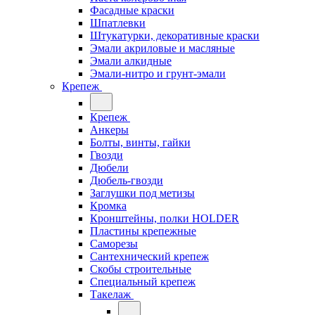
Фасадные краски
Шпатлевки
Штукатурки, декоративные краски
Эмали акриловые и масляные
Эмали алкидные
Эмали-нитро и грунт-эмали
Крепеж
Крепеж
Анкеры
Болты, винты, гайки
Гвозди
Дюбели
Дюбель-гвозди
Заглушки под метизы
Кромка
Кронштейны, полки НОLDER
Пластины крепежные
Саморезы
Сантехнический крепеж
Скобы строительные
Специальный крепеж
Такелаж