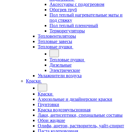
Аксессуары с подогреовом
Обогрев труб
Пол теплый нагревательные маты и
под стяжку
Пол теплый пленочный
Терморегуляторы
Тепловентиляторы
Тепловые завесы
Тепловые пушки
Тепловые пушки
Дизельные
Электрические
Увлажнители воздуха
Краски
Краски
Аэрозольные и дизайнерские краски
Грунтовки
Краска водоэмульсионная
Лаки, антисептики, специальные составы
Обои жидкие
Олифа, ацетон, растворитель, уайт-спирит
Паста колеровочная