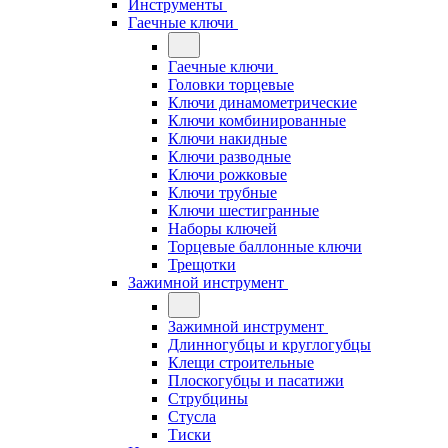
Инструменты
Гаечные ключи
Гаечные ключи
Головки торцевые
Ключи динамометрические
Ключи комбинированные
Ключи накидные
Ключи разводные
Ключи рожковые
Ключи трубные
Ключи шестигранные
Наборы ключей
Торцевые баллонные ключи
Трещотки
Зажимной инструмент
Зажимной инструмент
Длинногубцы и круглогубцы
Клещи строительные
Плоскогубцы и пасатижи
Струбцины
Стусла
Тиски