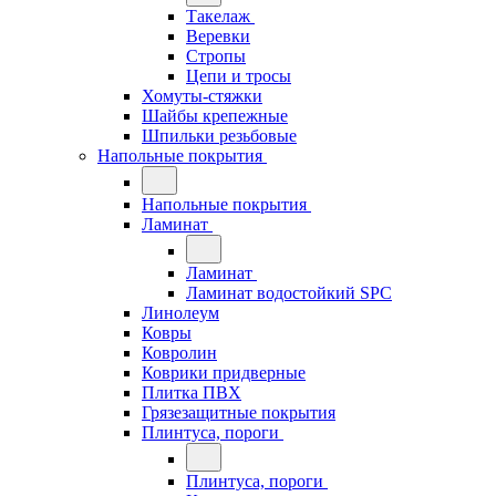
Такелаж
Веревки
Стропы
Цепи и тросы
Хомуты-стяжки
Шайбы крепежные
Шпильки резьбовые
Напольные покрытия
Напольные покрытия
Ламинат
Ламинат
Ламинат водостойкий SPC
Линолеум
Ковры
Ковролин
Коврики придверные
Плитка ПВХ
Грязезащитные покрытия
Плинтуса, пороги
Плинтуса, пороги