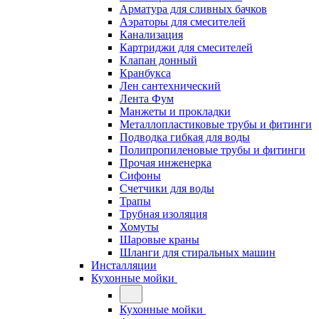
Арматура для сливных бачков
Аэраторы для смесителей
Канализация
Картриджи для смесителей
Клапан донный
Кранбукса
Лен сантехнический
Лента Фум
Манжеты и прокладки
Металлопластиковые трубы и фитинги
Подводка гибкая для воды
Полипропиленовые трубы и фитинги
Прочая инженерка
Сифоны
Счетчики для воды
Трапы
Трубная изоляция
Хомуты
Шаровые краны
Шланги для стиральных машин
Инсталляции
Кухонные мойки
Кухонные мойки