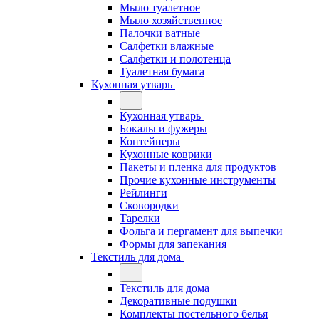
Мыло туалетное
Мыло хозяйственное
Палочки ватные
Салфетки влажные
Салфетки и полотенца
Туалетная бумага
Кухонная утварь
Кухонная утварь
Бокалы и фужеры
Контейнеры
Кухонные коврики
Пакеты и пленка для продуктов
Прочие кухонные инструменты
Рейлинги
Сковородки
Тарелки
Фольга и пергамент для выпечки
Формы для запекания
Текстиль для дома
Текстиль для дома
Декоративные подушки
Комплекты постельного белья