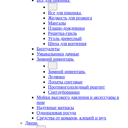
Все для пикника
Все для пикника
Жидкость для розжига
Мангалы
Плащи-дождевики
Решетка-гриль
Уголь древесный
Щепа для копчения
Биотуалеты
Умывальники дачные
Зимний инвентарь
Зимний инвентарь
Ледянки
Лопаты снеговые
Противогололедный реагент
Снегоуборщики
Мойки высокого давления и аксессуары к
ним
Надувные матрасы
Одноразовая посуда
Средства от комаров, клещей и мух
Двери