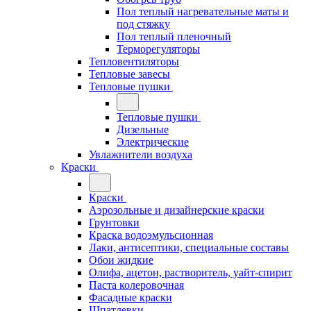
Пол теплый нагревательные маты и
под стяжку
Пол теплый пленочный
Терморегуляторы
Тепловентиляторы
Тепловые завесы
Тепловые пушки
Тепловые пушки
Дизельные
Электрические
Увлажнители воздуха
Краски
Краски
Аэрозольные и дизайнерские краски
Грунтовки
Краска водоэмульсионная
Лаки, антисептики, специальные составы
Обои жидкие
Олифа, ацетон, растворитель, уайт-спирит
Паста колеровочная
Фасадные краски
Шпатлевки