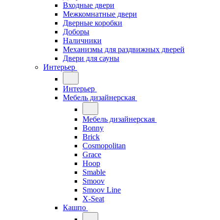
Входные двери
Межкомнатные двери
Дверные коробки
Доборы
Наличники
Механизмы для раздвижных дверей
Двери для сауны
Интерьер
Интерьер
Мебель дизайнерская
Мебель дизайнерская
Bonny
Brick
Cosmopolitan
Grace
Hoop
Smable
Smoov
Smoov Line
X-Seat
Кашпо