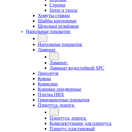
Стропы
Цепи и тросы
Хомуты-стяжки
Шайбы крепежные
Шпильки резьбовые
Напольные покрытия
Напольные покрытия
Ламинат
Ламинат
Ламинат водостойкий SPC
Линолеум
Ковры
Ковролин
Коврики придверные
Плитка ПВХ
Грязезащитные покрытия
Плинтуса, пороги
Плинтуса, пороги
Комплектующие для плинтуса
Плинтус пластиковый