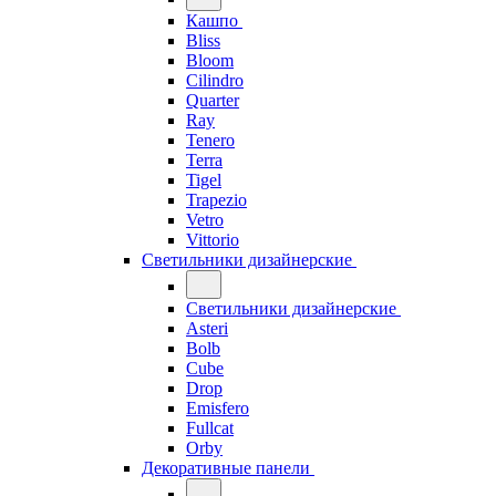
Кашпо
Bliss
Bloom
Cilindro
Quarter
Ray
Tenero
Terra
Tigel
Trapezio
Vetro
Vittorio
Светильники дизайнерские
Светильники дизайнерские
Asteri
Bolb
Cube
Drop
Emisfero
Fullcat
Orby
Декоративные панели