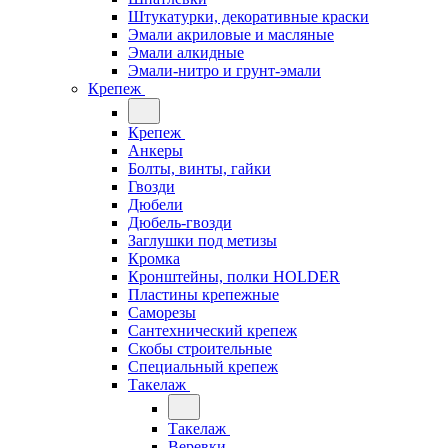
Штукатурки, декоративные краски
Эмали акриловые и масляные
Эмали алкидные
Эмали-нитро и грунт-эмали
Крепеж
Крепеж
Анкеры
Болты, винты, гайки
Гвозди
Дюбели
Дюбель-гвозди
Заглушки под метизы
Кромка
Кронштейны, полки НОLDER
Пластины крепежные
Саморезы
Сантехнический крепеж
Скобы строительные
Специальный крепеж
Такелаж
Такелаж
Веревки