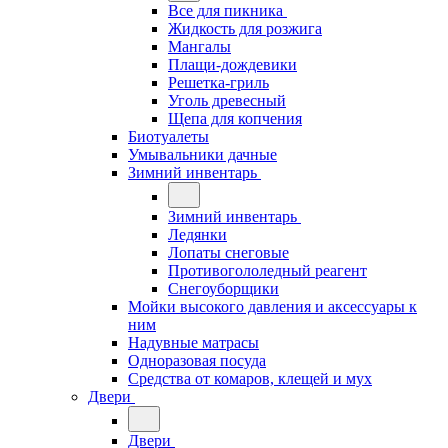
Все для пикника
Жидкость для розжига
Мангалы
Плащи-дождевики
Решетка-гриль
Уголь древесный
Щепа для копчения
Биотуалеты
Умывальники дачные
Зимний инвентарь
Зимний инвентарь
Ледянки
Лопаты снеговые
Противогололедный реагент
Снегоуборщики
Мойки высокого давления и аксессуары к
ним
Надувные матрасы
Одноразовая посуда
Средства от комаров, клещей и мух
Двери
Двери