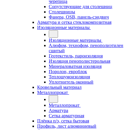
черепица
Сопутствующие для столешниц
Столешницы
Фанера, OSB, панель-сэндвич
Арматура и сетка стеклокомпозитная
Изоляционные материалы
Изоляционные материалы
Алюфом, технофом, пенополиэтилен
сшитый
Геотекстиль, пароизоляция
Изоляция пенополистерольная
Минераловатная изоляция
Поролон, евроблок
Теплошумоизоляция
Уплотнитель оконный
Кровельный материал
Металлопрокат
Металлопрокат
Арматура
Сетка арматурная
Плёнка п/э, сетка бытовая
Профиль, лист алюминиевый