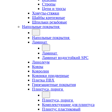
Стропы
Цепи и тросы
Хомуты-стяжки
Шайбы крепежные
Шпильки резьбовые
Напольные покрытия
Напольные покрытия
Ламинат
Ламинат
Ламинат водостойкий SPC
Линолеум
Ковры
Ковролин
Коврики придверные
Плитка ПВХ
Грязезащитные покрытия
Плинтуса, пороги
Плинтуса, пороги
Комплектующие для плинтуса
Плинтус пластиковый