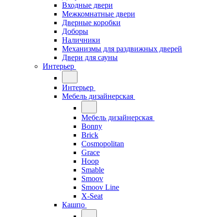
Входные двери
Межкомнатные двери
Дверные коробки
Доборы
Наличники
Механизмы для раздвижных дверей
Двери для сауны
Интерьер
Интерьер
Мебель дизайнерская
Мебель дизайнерская
Bonny
Brick
Cosmopolitan
Grace
Hoop
Smable
Smoov
Smoov Line
X-Seat
Кашпо