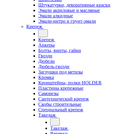
Штукатурки, декоративные краски
Эмали акриловые и масляные
Эмали алкидные
Эмали-нитро и грунт-эмали
Крепеж
Крепеж
Анкеры
Болты, винты, гайки
Гвозди
Дюбели
Дюбель-гвозди
Заглушки под метизы
Кромка
Кронштейны, полки НОLDER
Пластины крепежные
Саморезы
Сантехнический крепеж
Скобы строительные
Специальный крепеж
Такелаж
Такелаж
Веревки