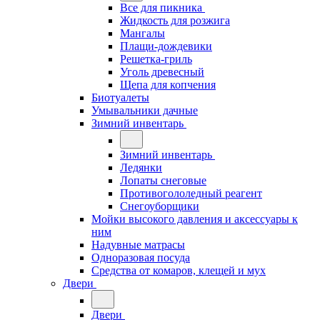
Все для пикника
Жидкость для розжига
Мангалы
Плащи-дождевики
Решетка-гриль
Уголь древесный
Щепа для копчения
Биотуалеты
Умывальники дачные
Зимний инвентарь
Зимний инвентарь
Ледянки
Лопаты снеговые
Противогололедный реагент
Снегоуборщики
Мойки высокого давления и аксессуары к
ним
Надувные матрасы
Одноразовая посуда
Средства от комаров, клещей и мух
Двери
Двери