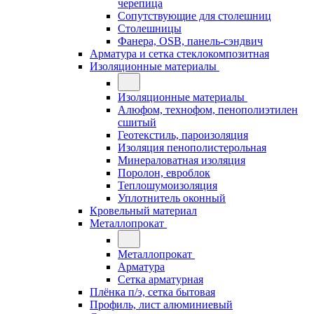
черепица
Сопутствующие для столешниц
Столешницы
Фанера, OSB, панель-сэндвич
Арматура и сетка стеклокомпозитная
Изоляционные материалы
Изоляционные материалы
Алюфом, технофом, пенополиэтилен
сшитый
Геотекстиль, пароизоляция
Изоляция пенополистерольная
Минераловатная изоляция
Поролон, евроблок
Теплошумоизоляция
Уплотнитель оконный
Кровельный материал
Металлопрокат
Металлопрокат
Арматура
Сетка арматурная
Плёнка п/э, сетка бытовая
Профиль, лист алюминиевый