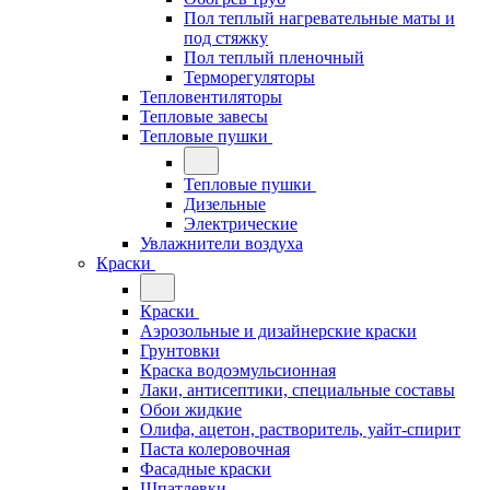
Пол теплый нагревательные маты и
под стяжку
Пол теплый пленочный
Терморегуляторы
Тепловентиляторы
Тепловые завесы
Тепловые пушки
Тепловые пушки
Дизельные
Электрические
Увлажнители воздуха
Краски
Краски
Аэрозольные и дизайнерские краски
Грунтовки
Краска водоэмульсионная
Лаки, антисептики, специальные составы
Обои жидкие
Олифа, ацетон, растворитель, уайт-спирит
Паста колеровочная
Фасадные краски
Шпатлевки