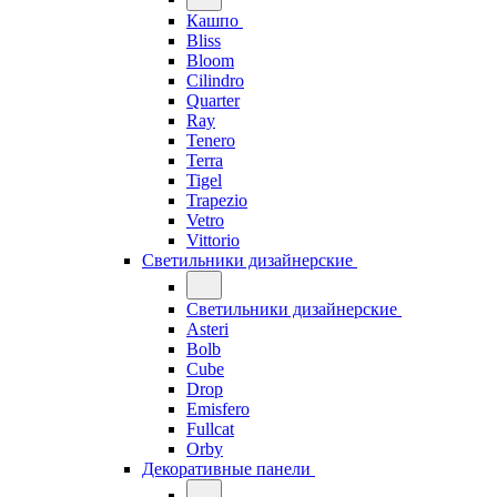
Кашпо
Bliss
Bloom
Cilindro
Quarter
Ray
Tenero
Terra
Tigel
Trapezio
Vetro
Vittorio
Светильники дизайнерские
Светильники дизайнерские
Asteri
Bolb
Cube
Drop
Emisfero
Fullcat
Orby
Декоративные панели