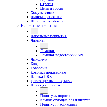
Стропы
Цепи и тросы
Хомуты-стяжки
Шайбы крепежные
Шпильки резьбовые
Напольные покрытия
Напольные покрытия
Ламинат
Ламинат
Ламинат водостойкий SPC
Линолеум
Ковры
Ковролин
Коврики придверные
Плитка ПВХ
Грязезащитные покрытия
Плинтуса, пороги
Плинтуса, пороги
Комплектующие для плинтуса
Плинтус пластиковый