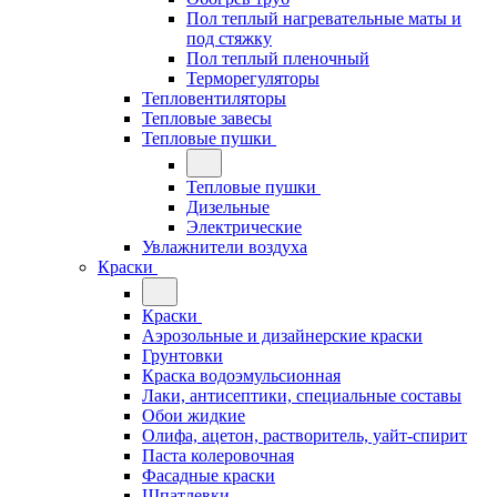
Пол теплый нагревательные маты и
под стяжку
Пол теплый пленочный
Терморегуляторы
Тепловентиляторы
Тепловые завесы
Тепловые пушки
Тепловые пушки
Дизельные
Электрические
Увлажнители воздуха
Краски
Краски
Аэрозольные и дизайнерские краски
Грунтовки
Краска водоэмульсионная
Лаки, антисептики, специальные составы
Обои жидкие
Олифа, ацетон, растворитель, уайт-спирит
Паста колеровочная
Фасадные краски
Шпатлевки