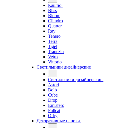
Кашпо
Bliss
Bloom
Cilindro
Quarter
Ray
Tenero
Terra
Tigel
Trapezio
Vetro
Vittorio
Светильники дизайнерские
Светильники дизайнерские
Asteri
Bolb
Cube
Drop
Emisfero
Fullcat
Orby
Декоративные панели