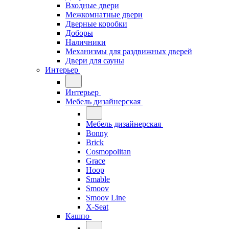
Входные двери
Межкомнатные двери
Дверные коробки
Доборы
Наличники
Механизмы для раздвижных дверей
Двери для сауны
Интерьер
Интерьер
Мебель дизайнерская
Мебель дизайнерская
Bonny
Brick
Cosmopolitan
Grace
Hoop
Smable
Smoov
Smoov Line
X-Seat
Кашпо