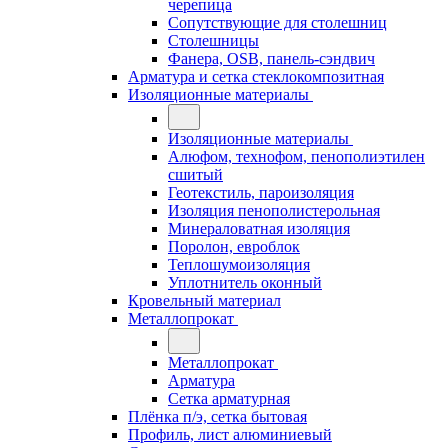
черепица
Сопутствующие для столешниц
Столешницы
Фанера, OSB, панель-сэндвич
Арматура и сетка стеклокомпозитная
Изоляционные материалы
Изоляционные материалы
Алюфом, технофом, пенополиэтилен
сшитый
Геотекстиль, пароизоляция
Изоляция пенополистерольная
Минераловатная изоляция
Поролон, евроблок
Теплошумоизоляция
Уплотнитель оконный
Кровельный материал
Металлопрокат
Металлопрокат
Арматура
Сетка арматурная
Плёнка п/э, сетка бытовая
Профиль, лист алюминиевый