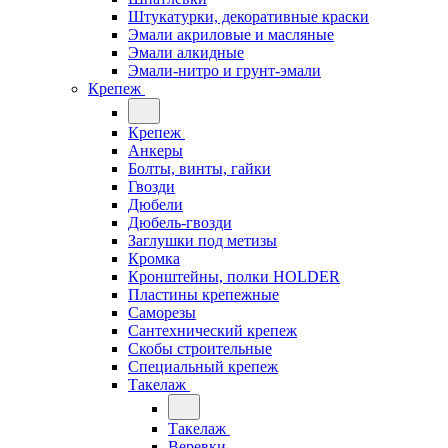
Штукатурки, декоративные краски
Эмали акриловые и масляные
Эмали алкидные
Эмали-нитро и грунт-эмали
Крепеж
Крепеж
Анкеры
Болты, винты, гайки
Гвозди
Дюбели
Дюбель-гвозди
Заглушки под метизы
Кромка
Кронштейны, полки НОLDER
Пластины крепежные
Саморезы
Сантехнический крепеж
Скобы строительные
Специальный крепеж
Такелаж
Такелаж
Веревки