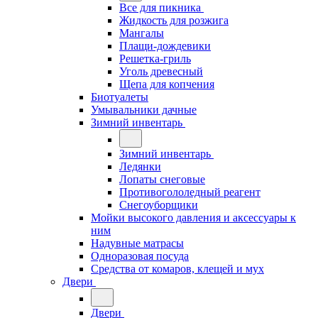
Все для пикника
Жидкость для розжига
Мангалы
Плащи-дождевики
Решетка-гриль
Уголь древесный
Щепа для копчения
Биотуалеты
Умывальники дачные
Зимний инвентарь
Зимний инвентарь
Ледянки
Лопаты снеговые
Противогололедный реагент
Снегоуборщики
Мойки высокого давления и аксессуары к
ним
Надувные матрасы
Одноразовая посуда
Средства от комаров, клещей и мух
Двери
Двери