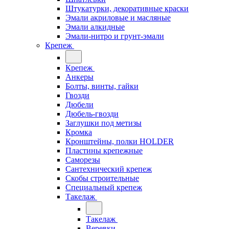
Штукатурки, декоративные краски
Эмали акриловые и масляные
Эмали алкидные
Эмали-нитро и грунт-эмали
Крепеж
Крепеж
Анкеры
Болты, винты, гайки
Гвозди
Дюбели
Дюбель-гвозди
Заглушки под метизы
Кромка
Кронштейны, полки НОLDER
Пластины крепежные
Саморезы
Сантехнический крепеж
Скобы строительные
Специальный крепеж
Такелаж
Такелаж
Веревки