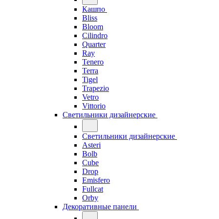
Кашпо
Bliss
Bloom
Cilindro
Quarter
Ray
Tenero
Terra
Tigel
Trapezio
Vetro
Vittorio
Светильники дизайнерские
Светильники дизайнерские
Asteri
Bolb
Cube
Drop
Emisfero
Fullcat
Orby
Декоративные панели