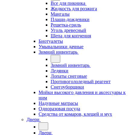
Все для пикника
Жидкость для розжига
Мангалы
Плащи-дождевики
Решетка-гриль
Уголь древесный
Щепа для копчения
Биотуалеты
Умывальники дачные
Зимний инвентарь
Зимний инвентарь
Ледянки
Лопаты снеговые
Противогололедный реагент
Снегоуборщики
Мойки высокого давления и аксессуары к
ним
Надувные матрасы
Одноразовая посуда
Средства от комаров, клещей и мух
Двери
Двери