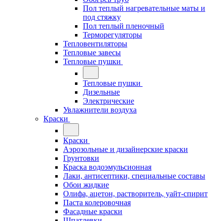
Пол теплый нагревательные маты и
под стяжку
Пол теплый пленочный
Терморегуляторы
Тепловентиляторы
Тепловые завесы
Тепловые пушки
Тепловые пушки
Дизельные
Электрические
Увлажнители воздуха
Краски
Краски
Аэрозольные и дизайнерские краски
Грунтовки
Краска водоэмульсионная
Лаки, антисептики, специальные составы
Обои жидкие
Олифа, ацетон, растворитель, уайт-спирит
Паста колеровочная
Фасадные краски
Шпатлевки