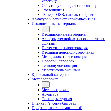
черепица
Сопутствующие для столешниц
Столешницы
Фанера, OSB, панель-сэндвич
Арматура и сетка стеклокомпозитная
Изоляционные материалы
Изоляционные материалы
Алюфом, технофом, пенополиэтилен
сшитый
Геотекстиль, пароизоляция
Изоляция пенополистерольная
Минераловатная изоляция
Поролон, евроблок
Теплошумоизоляция
Уплотнитель оконный
Кровельный материал
Металлопрокат
Металлопрокат
Арматура
Сетка арматурная
Плёнка п/э, сетка бытовая
Профиль, лист алюминиевый