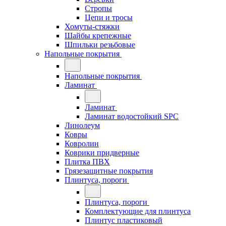
Стропы
Цепи и тросы
Хомуты-стяжки
Шайбы крепежные
Шпильки резьбовые
Напольные покрытия
Напольные покрытия
Ламинат
Ламинат
Ламинат водостойкий SPC
Линолеум
Ковры
Ковролин
Коврики придверные
Плитка ПВХ
Грязезащитные покрытия
Плинтуса, пороги
Плинтуса, пороги
Комплектующие для плинтуса
Плинтус пластиковый