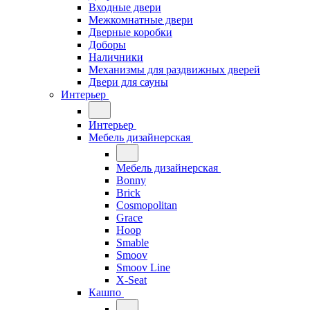
Входные двери
Межкомнатные двери
Дверные коробки
Доборы
Наличники
Механизмы для раздвижных дверей
Двери для сауны
Интерьер
Интерьер
Мебель дизайнерская
Мебель дизайнерская
Bonny
Brick
Cosmopolitan
Grace
Hoop
Smable
Smoov
Smoov Line
X-Seat
Кашпо