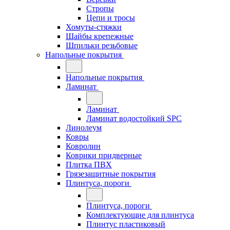
Стропы
Цепи и тросы
Хомуты-стяжки
Шайбы крепежные
Шпильки резьбовые
Напольные покрытия
Напольные покрытия
Ламинат
Ламинат
Ламинат водостойкий SPC
Линолеум
Ковры
Ковролин
Коврики придверные
Плитка ПВХ
Грязезащитные покрытия
Плинтуса, пороги
Плинтуса, пороги
Комплектующие для плинтуса
Плинтус пластиковый