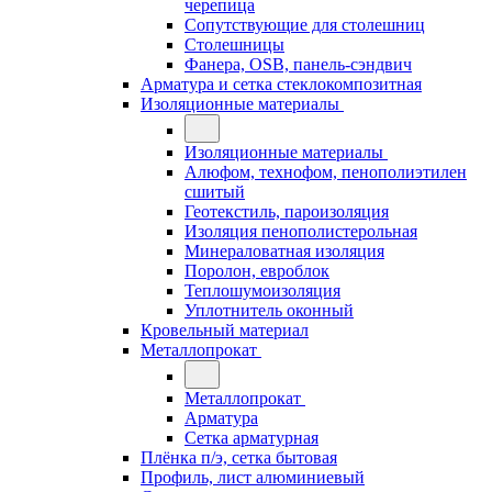
черепица
Сопутствующие для столешниц
Столешницы
Фанера, OSB, панель-сэндвич
Арматура и сетка стеклокомпозитная
Изоляционные материалы
Изоляционные материалы
Алюфом, технофом, пенополиэтилен
сшитый
Геотекстиль, пароизоляция
Изоляция пенополистерольная
Минераловатная изоляция
Поролон, евроблок
Теплошумоизоляция
Уплотнитель оконный
Кровельный материал
Металлопрокат
Металлопрокат
Арматура
Сетка арматурная
Плёнка п/э, сетка бытовая
Профиль, лист алюминиевый