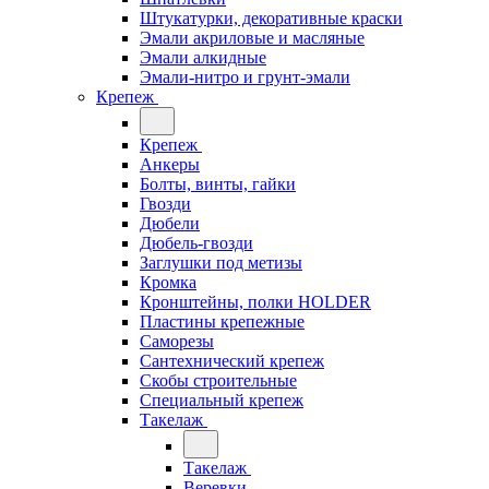
Штукатурки, декоративные краски
Эмали акриловые и масляные
Эмали алкидные
Эмали-нитро и грунт-эмали
Крепеж
Крепеж
Анкеры
Болты, винты, гайки
Гвозди
Дюбели
Дюбель-гвозди
Заглушки под метизы
Кромка
Кронштейны, полки НОLDER
Пластины крепежные
Саморезы
Сантехнический крепеж
Скобы строительные
Специальный крепеж
Такелаж
Такелаж
Веревки