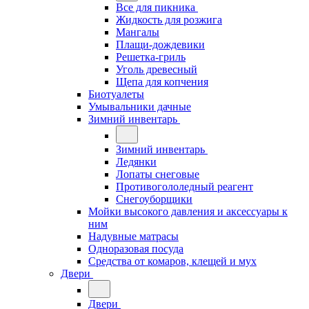
Все для пикника
Жидкость для розжига
Мангалы
Плащи-дождевики
Решетка-гриль
Уголь древесный
Щепа для копчения
Биотуалеты
Умывальники дачные
Зимний инвентарь
Зимний инвентарь
Ледянки
Лопаты снеговые
Противогололедный реагент
Снегоуборщики
Мойки высокого давления и аксессуары к
ним
Надувные матрасы
Одноразовая посуда
Средства от комаров, клещей и мух
Двери
Двери