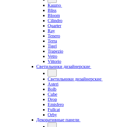
Кашпо
Bliss
Bloom
Cilindro
Quarter
Ray
Tenero
Terra
Tigel
Trapezio
Vetro
Vittorio
Светильники дизайнерские
Светильники дизайнерские
Asteri
Bolb
Cube
Drop
Emisfero
Fullcat
Orby
Декоративные панели