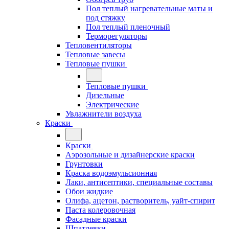
Пол теплый нагревательные маты и
под стяжку
Пол теплый пленочный
Терморегуляторы
Тепловентиляторы
Тепловые завесы
Тепловые пушки
Тепловые пушки
Дизельные
Электрические
Увлажнители воздуха
Краски
Краски
Аэрозольные и дизайнерские краски
Грунтовки
Краска водоэмульсионная
Лаки, антисептики, специальные составы
Обои жидкие
Олифа, ацетон, растворитель, уайт-спирит
Паста колеровочная
Фасадные краски
Шпатлевки