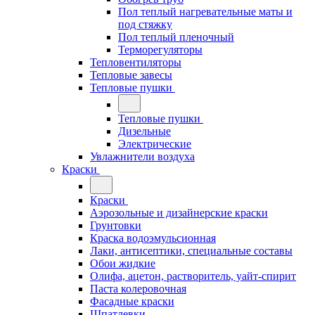
Пол теплый нагревательные маты и
под стяжку
Пол теплый пленочный
Терморегуляторы
Тепловентиляторы
Тепловые завесы
Тепловые пушки
Тепловые пушки
Дизельные
Электрические
Увлажнители воздуха
Краски
Краски
Аэрозольные и дизайнерские краски
Грунтовки
Краска водоэмульсионная
Лаки, антисептики, специальные составы
Обои жидкие
Олифа, ацетон, растворитель, уайт-спирит
Паста колеровочная
Фасадные краски
Шпатлевки