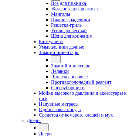
Все для пикника
Жидкость для розжига
Мангалы
Плащи-дождевики
Решетка-гриль
Уголь древесный
Щепа для копчения
Биотуалеты
Умывальники дачные
Зимний инвентарь
Зимний инвентарь
Ледянки
Лопаты снеговые
Противогололедный реагент
Снегоуборщики
Мойки высокого давления и аксессуары к
ним
Надувные матрасы
Одноразовая посуда
Средства от комаров, клещей и мух
Двери
Двери