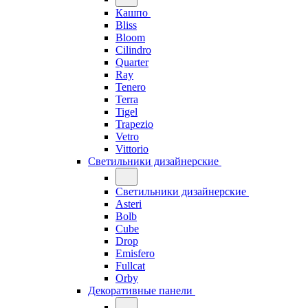
Кашпо
Bliss
Bloom
Cilindro
Quarter
Ray
Tenero
Terra
Tigel
Trapezio
Vetro
Vittorio
Светильники дизайнерские
Светильники дизайнерские
Asteri
Bolb
Cube
Drop
Emisfero
Fullcat
Orby
Декоративные панели