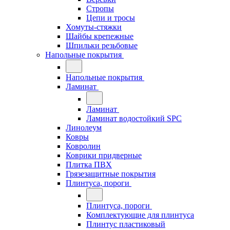
Стропы
Цепи и тросы
Хомуты-стяжки
Шайбы крепежные
Шпильки резьбовые
Напольные покрытия
Напольные покрытия
Ламинат
Ламинат
Ламинат водостойкий SPC
Линолеум
Ковры
Ковролин
Коврики придверные
Плитка ПВХ
Грязезащитные покрытия
Плинтуса, пороги
Плинтуса, пороги
Комплектующие для плинтуса
Плинтус пластиковый