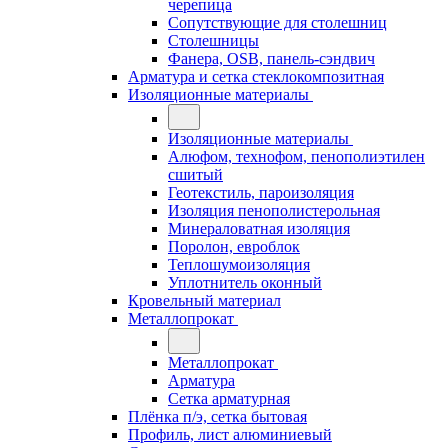
черепица
Сопутствующие для столешниц
Столешницы
Фанера, OSB, панель-сэндвич
Арматура и сетка стеклокомпозитная
Изоляционные материалы
Изоляционные материалы
Алюфом, технофом, пенополиэтилен
сшитый
Геотекстиль, пароизоляция
Изоляция пенополистерольная
Минераловатная изоляция
Поролон, евроблок
Теплошумоизоляция
Уплотнитель оконный
Кровельный материал
Металлопрокат
Металлопрокат
Арматура
Сетка арматурная
Плёнка п/э, сетка бытовая
Профиль, лист алюминиевый