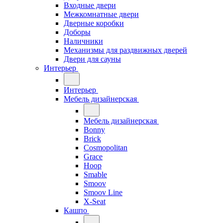
Входные двери
Межкомнатные двери
Дверные коробки
Доборы
Наличники
Механизмы для раздвижных дверей
Двери для сауны
Интерьер
Интерьер
Мебель дизайнерская
Мебель дизайнерская
Bonny
Brick
Cosmopolitan
Grace
Hoop
Smable
Smoov
Smoov Line
X-Seat
Кашпо