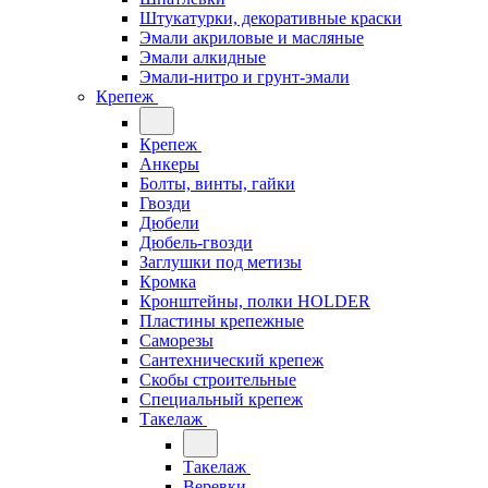
Штукатурки, декоративные краски
Эмали акриловые и масляные
Эмали алкидные
Эмали-нитро и грунт-эмали
Крепеж
Крепеж
Анкеры
Болты, винты, гайки
Гвозди
Дюбели
Дюбель-гвозди
Заглушки под метизы
Кромка
Кронштейны, полки НОLDER
Пластины крепежные
Саморезы
Сантехнический крепеж
Скобы строительные
Специальный крепеж
Такелаж
Такелаж
Веревки