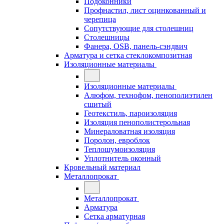
Подоконники
Профнастил, лист оцинкованный и
черепица
Сопутствующие для столешниц
Столешницы
Фанера, OSB, панель-сэндвич
Арматура и сетка стеклокомпозитная
Изоляционные материалы
Изоляционные материалы
Алюфом, технофом, пенополиэтилен
сшитый
Геотекстиль, пароизоляция
Изоляция пенополистерольная
Минераловатная изоляция
Поролон, евроблок
Теплошумоизоляция
Уплотнитель оконный
Кровельный материал
Металлопрокат
Металлопрокат
Арматура
Сетка арматурная