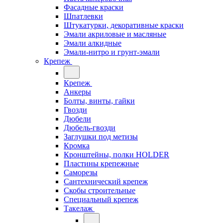
Фасадные краски
Шпатлевки
Штукатурки, декоративные краски
Эмали акриловые и масляные
Эмали алкидные
Эмали-нитро и грунт-эмали
Крепеж
Крепеж
Анкеры
Болты, винты, гайки
Гвозди
Дюбели
Дюбель-гвозди
Заглушки под метизы
Кромка
Кронштейны, полки НОLDER
Пластины крепежные
Саморезы
Сантехнический крепеж
Скобы строительные
Специальный крепеж
Такелаж