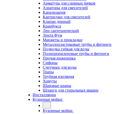
Арматура для сливных бачков
Аэраторы для смесителей
Канализация
Картриджи для смесителей
Клапан донный
Кранбукса
Лен сантехнический
Лента Фум
Манжеты и прокладки
Металлопластиковые трубы и фитинги
Подводка гибкая для воды
Полипропиленовые трубы и фитинги
Прочая инженерка
Сифоны
Счетчики для воды
Трапы
Трубная изоляция
Хомуты
Шаровые краны
Шланги для стиральных машин
Инсталляции
Кухонные мойки
Кухонные мойки