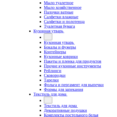
Мыло туалетное
Мыло хозяйственное
Палочки ватные
Салфетки влажные
Салфетки и полотенца
Туалетная бумага
Кухонная утварь
Кухонная утварь
Бокалы и фужеры
Контейнеры
Кухонные коврики
Пакеты и пленка для продуктов
Прочие кухонные инструменты
Рейлинги
Сковородки
Тарелки
Фольга и пергамент для выпечки
Формы для запекания
Текстиль для дома
Текстиль для дома
Декоративные подушки
Комплекты постельного белья