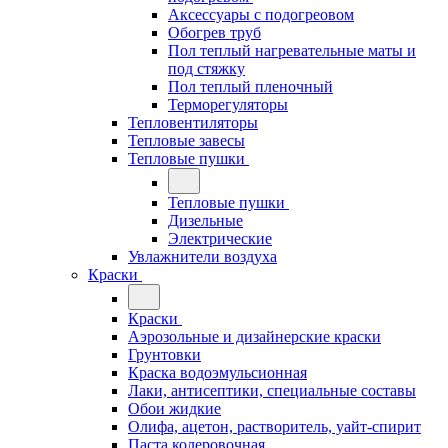
Аксессуары с подогреовом
Обогрев труб
Пол теплый нагревательные маты и
под стяжку
Пол теплый пленочный
Терморегуляторы
Тепловентиляторы
Тепловые завесы
Тепловые пушки
Тепловые пушки
Дизельные
Электрические
Увлажнители воздуха
Краски
Краски
Аэрозольные и дизайнерские краски
Грунтовки
Краска водоэмульсионная
Лаки, антисептики, специальные составы
Обои жидкие
Олифа, ацетон, растворитель, уайт-спирит
Паста колеровочная