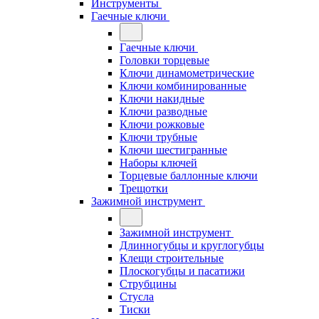
Инструменты
Гаечные ключи
Гаечные ключи
Головки торцевые
Ключи динамометрические
Ключи комбинированные
Ключи накидные
Ключи разводные
Ключи рожковые
Ключи трубные
Ключи шестигранные
Наборы ключей
Торцевые баллонные ключи
Трещотки
Зажимной инструмент
Зажимной инструмент
Длинногубцы и круглогубцы
Клещи строительные
Плоскогубцы и пасатижи
Струбцины
Стусла
Тиски