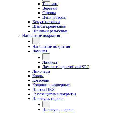
Такелаж
Веревки
Стропы
Цепи и тросы
Хомуты-стяжки
Шайбы крепежные
Шпильки резьбовые
Напольные покрытия
Напольные покрытия
Ламинат
Ламинат
Ламинат водостойкий SPC
Линолеум
Ковры
Ковролин
Коврики придверные
Плитка ПВХ
Грязезащитные покрытия
Плинтуса, пороги
Плинтуса, пороги