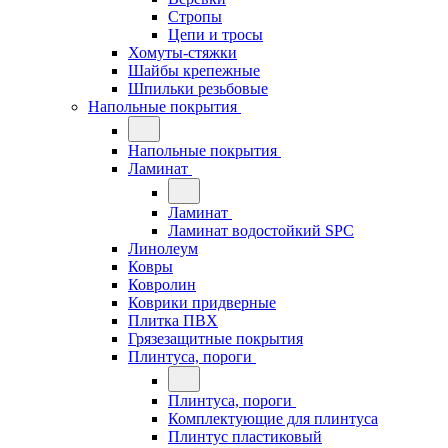
Стропы
Цепи и тросы
Хомуты-стяжки
Шайбы крепежные
Шпильки резьбовые
Напольные покрытия
Напольные покрытия
Ламинат
Ламинат
Ламинат водостойкий SPC
Линолеум
Ковры
Ковролин
Коврики придверные
Плитка ПВХ
Грязезащитные покрытия
Плинтуса, пороги
Плинтуса, пороги
Комплектующие для плинтуса
Плинтус пластиковый