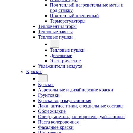
Пол теплый нагревательные маты и
под стяжку
Пол теплый пленочный
Терморегуляторы
Тепловентиляторы
Тепловые завесы
Тепловые пушки
Тепловые пушки
Дизельные
Электрические
Увлажнители воздуха
Краски
Краски
Аэрозольные и дизайнерские краски
Грунтовки
Краска водоэмульсионная
Лаки, антисептики, специальные составы
Обои жидкие
Олифа, ацетон, растворитель, уайт-спирит
Паста колеровочная
Фасадные краски
Шпатлевки