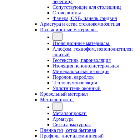
черепица
Сопутствующие для столешниц
Столешницы
Фанера, OSB, панель-сэндвич
Арматура и сетка стеклокомпозитная
Изоляционные материалы
Изоляционные материалы
Алюфом, технофом, пенополиэтилен
сшитый
Геотекстиль, пароизоляция
Изоляция пенополистерольная
Минераловатная изоляция
Поролон, евроблок
Теплошумоизоляция
Уплотнитель оконный
Кровельный материал
Металлопрокат
Металлопрокат
Арматура
Сетка арматурная
Плёнка п/э, сетка бытовая
Профиль, лист алюминиевый