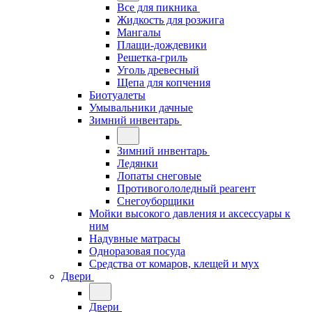
Все для пикника
Жидкость для розжига
Мангалы
Плащи-дождевики
Решетка-гриль
Уголь древесный
Щепа для копчения
Биотуалеты
Умывальники дачные
Зимний инвентарь
Зимний инвентарь
Ледянки
Лопаты снеговые
Противогололедный реагент
Снегоуборщики
Мойки высокого давления и аксессуары к
ним
Надувные матрасы
Одноразовая посуда
Средства от комаров, клещей и мух
Двери
Двери