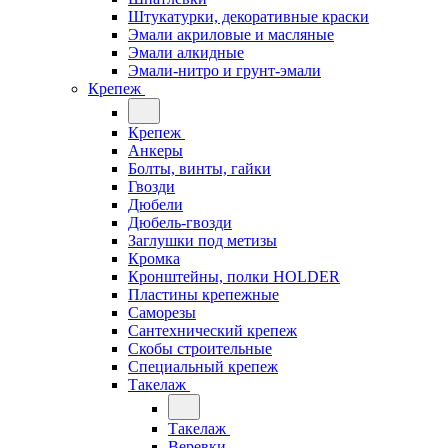
Штукатурки, декоративные краски
Эмали акриловые и масляные
Эмали алкидные
Эмали-нитро и грунт-эмали
Крепеж
Крепеж
Анкеры
Болты, винты, гайки
Гвозди
Дюбели
Дюбель-гвозди
Заглушки под метизы
Кромка
Кронштейны, полки НОLDER
Пластины крепежные
Саморезы
Сантехнический крепеж
Скобы строительные
Специальный крепеж
Такелаж
Такелаж
Веревки