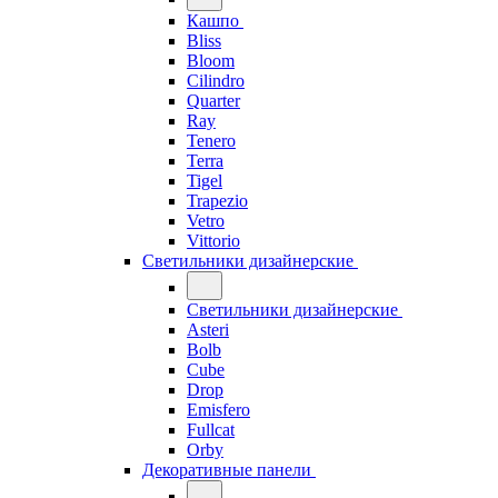
Кашпо
Bliss
Bloom
Cilindro
Quarter
Ray
Tenero
Terra
Tigel
Trapezio
Vetro
Vittorio
Светильники дизайнерские
Светильники дизайнерские
Asteri
Bolb
Cube
Drop
Emisfero
Fullcat
Orby
Декоративные панели