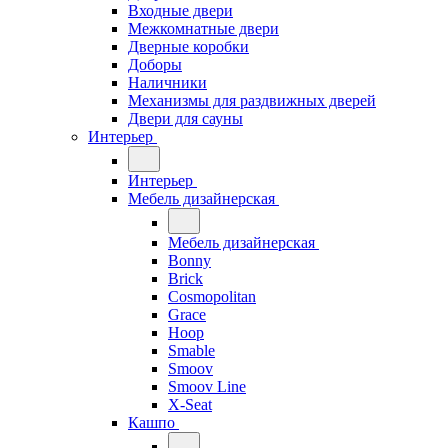
Входные двери
Межкомнатные двери
Дверные коробки
Доборы
Наличники
Механизмы для раздвижных дверей
Двери для сауны
Интерьер
Интерьер
Мебель дизайнерская
Мебель дизайнерская
Bonny
Brick
Cosmopolitan
Grace
Hoop
Smable
Smoov
Smoov Line
X-Seat
Кашпо