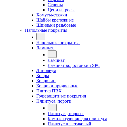
Стропы
Цепи и тросы
Хомуты-стяжки
Шайбы крепежные
Шпильки резьбовые
Напольные покрытия
Напольные покрытия
Ламинат
Ламинат
Ламинат водостойкий SPC
Линолеум
Ковры
Ковролин
Коврики придверные
Плитка ПВХ
Грязезащитные покрытия
Плинтуса, пороги
Плинтуса, пороги
Комплектующие для плинтуса
Плинтус пластиковый