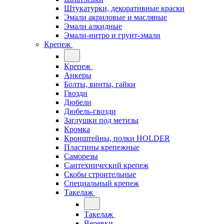
Штукатурки, декоративные краски
Эмали акриловые и масляные
Эмали алкидные
Эмали-нитро и грунт-эмали
Крепеж
Крепеж
Анкеры
Болты, винты, гайки
Гвозди
Дюбели
Дюбель-гвозди
Заглушки под метизы
Кромка
Кронштейны, полки НОLDER
Пластины крепежные
Саморезы
Сантехнический крепеж
Скобы строительные
Специальный крепеж
Такелаж
Такелаж
Веревки