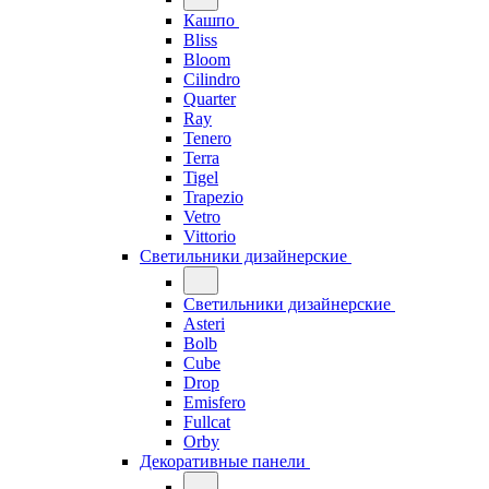
Кашпо
Bliss
Bloom
Cilindro
Quarter
Ray
Tenero
Terra
Tigel
Trapezio
Vetro
Vittorio
Светильники дизайнерские
Светильники дизайнерские
Asteri
Bolb
Cube
Drop
Emisfero
Fullcat
Orby
Декоративные панели