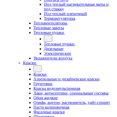
Пол теплый нагревательные маты и
под стяжку
Пол теплый пленочный
Терморегуляторы
Тепловентиляторы
Тепловые завесы
Тепловые пушки
Тепловые пушки
Дизельные
Электрические
Увлажнители воздуха
Краски
Краски
Аэрозольные и дизайнерские краски
Грунтовки
Краска водоэмульсионная
Лаки, антисептики, специальные составы
Обои жидкие
Олифа, ацетон, растворитель, уайт-спирит
Паста колеровочная
Фасадные краски
Шпатлевки