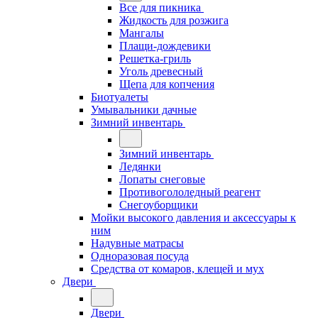
Все для пикника
Жидкость для розжига
Мангалы
Плащи-дождевики
Решетка-гриль
Уголь древесный
Щепа для копчения
Биотуалеты
Умывальники дачные
Зимний инвентарь
Зимний инвентарь
Ледянки
Лопаты снеговые
Противогололедный реагент
Снегоуборщики
Мойки высокого давления и аксессуары к
ним
Надувные матрасы
Одноразовая посуда
Средства от комаров, клещей и мух
Двери
Двери