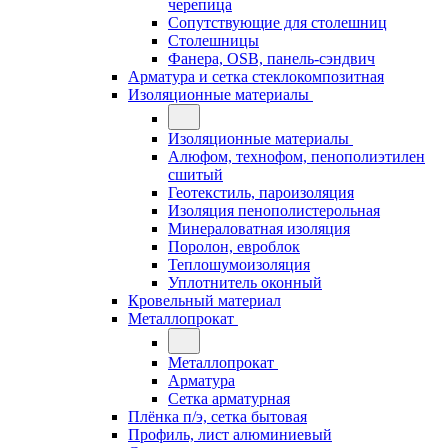
черепица
Сопутствующие для столешниц
Столешницы
Фанера, OSB, панель-сэндвич
Арматура и сетка стеклокомпозитная
Изоляционные материалы
Изоляционные материалы
Алюфом, технофом, пенополиэтилен
сшитый
Геотекстиль, пароизоляция
Изоляция пенополистерольная
Минераловатная изоляция
Поролон, евроблок
Теплошумоизоляция
Уплотнитель оконный
Кровельный материал
Металлопрокат
Металлопрокат
Арматура
Сетка арматурная
Плёнка п/э, сетка бытовая
Профиль, лист алюминиевый