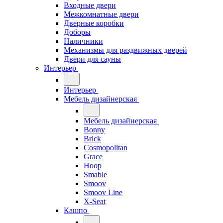
Входные двери
Межкомнатные двери
Дверные коробки
Доборы
Наличники
Механизмы для раздвижных дверей
Двери для сауны
Интерьер
Интерьер
Мебель дизайнерская
Мебель дизайнерская
Bonny
Brick
Cosmopolitan
Grace
Hoop
Smable
Smoov
Smoov Line
X-Seat
Кашпо