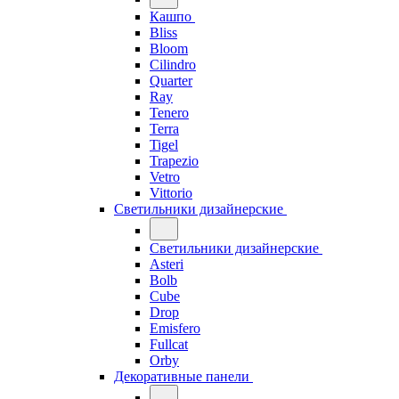
Кашпо
Bliss
Bloom
Cilindro
Quarter
Ray
Tenero
Terra
Tigel
Trapezio
Vetro
Vittorio
Светильники дизайнерские
Светильники дизайнерские
Asteri
Bolb
Cube
Drop
Emisfero
Fullcat
Orby
Декоративные панели