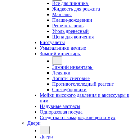
Все для пикника
Жидкость для розжига
Мангалы
Плащи-дождевики
Решетка-гриль
Уголь древесный
Щепа для копчения
Биотуалеты
Умывальники дачные
Зимний инвентарь
Зимний инвентарь
Ледянки
Лопаты снеговые
Противогололедный реагент
Снегоуборщики
Мойки высокого давления и аксессуары к
ним
Надувные матрасы
Одноразовая посуда
Средства от комаров, клещей и мух
Двери
Двери