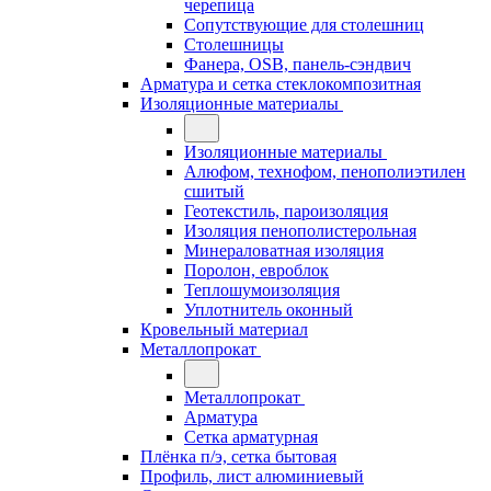
черепица
Сопутствующие для столешниц
Столешницы
Фанера, OSB, панель-сэндвич
Арматура и сетка стеклокомпозитная
Изоляционные материалы
Изоляционные материалы
Алюфом, технофом, пенополиэтилен
сшитый
Геотекстиль, пароизоляция
Изоляция пенополистерольная
Минераловатная изоляция
Поролон, евроблок
Теплошумоизоляция
Уплотнитель оконный
Кровельный материал
Металлопрокат
Металлопрокат
Арматура
Сетка арматурная
Плёнка п/э, сетка бытовая
Профиль, лист алюминиевый