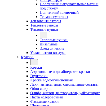
Пол теплый нагревательные маты и
под стяжку
Пол теплый пленочный
Терморегуляторы
Тепловентиляторы
Тепловые завесы
Тепловые пушки
Тепловые пушки
Дизельные
Электрические
Увлажнители воздуха
Краски
Краски
Аэрозольные и дизайнерские краски
Грунтовки
Краска водоэмульсионная
Лаки, антисептики, специальные составы
Обои жидкие
Олифа, ацетон, растворитель, уайт-спирит
Паста колеровочная
Фасадные краски
Шпатлевки