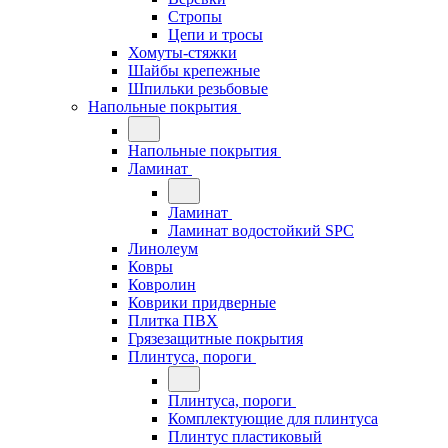
Стропы
Цепи и тросы
Хомуты-стяжки
Шайбы крепежные
Шпильки резьбовые
Напольные покрытия
Напольные покрытия
Ламинат
Ламинат
Ламинат водостойкий SPC
Линолеум
Ковры
Ковролин
Коврики придверные
Плитка ПВХ
Грязезащитные покрытия
Плинтуса, пороги
Плинтуса, пороги
Комплектующие для плинтуса
Плинтус пластиковый