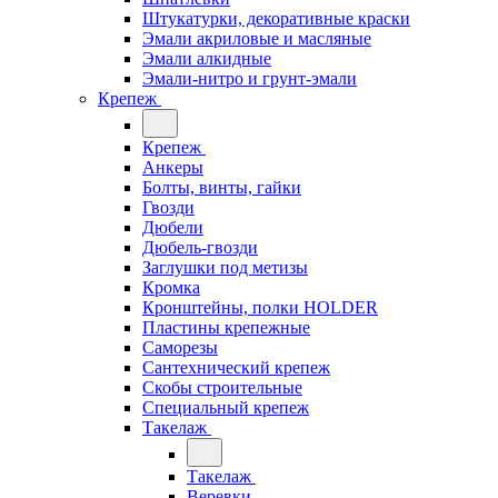
Штукатурки, декоративные краски
Эмали акриловые и масляные
Эмали алкидные
Эмали-нитро и грунт-эмали
Крепеж
Крепеж
Анкеры
Болты, винты, гайки
Гвозди
Дюбели
Дюбель-гвозди
Заглушки под метизы
Кромка
Кронштейны, полки НОLDER
Пластины крепежные
Саморезы
Сантехнический крепеж
Скобы строительные
Специальный крепеж
Такелаж
Такелаж
Веревки