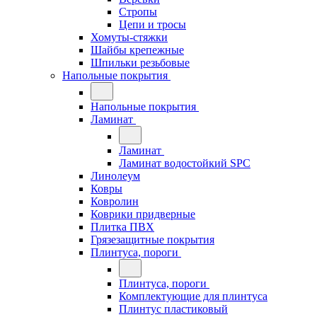
Стропы
Цепи и тросы
Хомуты-стяжки
Шайбы крепежные
Шпильки резьбовые
Напольные покрытия
Напольные покрытия
Ламинат
Ламинат
Ламинат водостойкий SPC
Линолеум
Ковры
Ковролин
Коврики придверные
Плитка ПВХ
Грязезащитные покрытия
Плинтуса, пороги
Плинтуса, пороги
Комплектующие для плинтуса
Плинтус пластиковый