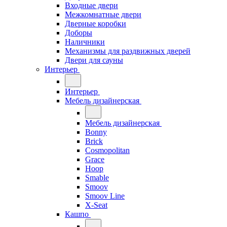
Входные двери
Межкомнатные двери
Дверные коробки
Доборы
Наличники
Механизмы для раздвижных дверей
Двери для сауны
Интерьер
Интерьер
Мебель дизайнерская
Мебель дизайнерская
Bonny
Brick
Cosmopolitan
Grace
Hoop
Smable
Smoov
Smoov Line
X-Seat
Кашпо