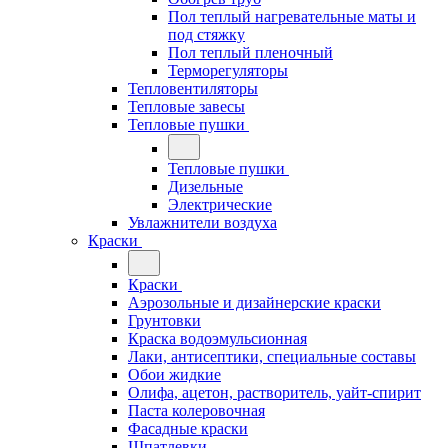
Пол теплый нагревательные маты и
под стяжку
Пол теплый пленочный
Терморегуляторы
Тепловентиляторы
Тепловые завесы
Тепловые пушки
Тепловые пушки
Дизельные
Электрические
Увлажнители воздуха
Краски
Краски
Аэрозольные и дизайнерские краски
Грунтовки
Краска водоэмульсионная
Лаки, антисептики, специальные составы
Обои жидкие
Олифа, ацетон, растворитель, уайт-спирит
Паста колеровочная
Фасадные краски
Шпатлевки