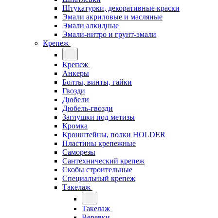
Штукатурки, декоративные краски
Эмали акриловые и масляные
Эмали алкидные
Эмали-нитро и грунт-эмали
Крепеж
Крепеж
Анкеры
Болты, винты, гайки
Гвозди
Дюбели
Дюбель-гвозди
Заглушки под метизы
Кромка
Кронштейны, полки НОLDER
Пластины крепежные
Саморезы
Сантехнический крепеж
Скобы строительные
Специальный крепеж
Такелаж
Такелаж
Веревки