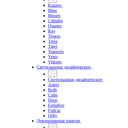
Кашпо
Bliss
Bloom
Cilindro
Quarter
Ray
Tenero
Terra
Tigel
Trapezio
Vetro
Vittorio
Светильники дизайнерские
Светильники дизайнерские
Asteri
Bolb
Cube
Drop
Emisfero
Fullcat
Orby
Декоративные панели