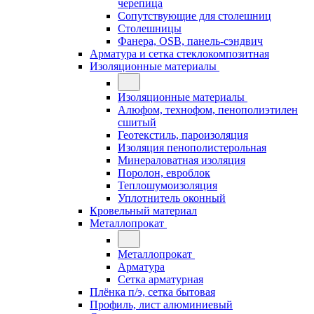
черепица
Сопутствующие для столешниц
Столешницы
Фанера, OSB, панель-сэндвич
Арматура и сетка стеклокомпозитная
Изоляционные материалы
Изоляционные материалы
Алюфом, технофом, пенополиэтилен
сшитый
Геотекстиль, пароизоляция
Изоляция пенополистерольная
Минераловатная изоляция
Поролон, евроблок
Теплошумоизоляция
Уплотнитель оконный
Кровельный материал
Металлопрокат
Металлопрокат
Арматура
Сетка арматурная
Плёнка п/э, сетка бытовая
Профиль, лист алюминиевый