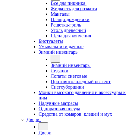
Все для пикника
Жидкость для розжига
Мангалы
Плащи-дождевики
Решетка-гриль
Уголь древесный
Щепа для копчения
Биотуалеты
Умывальники дачные
Зимний инвентарь
Зимний инвентарь
Ледянки
Лопаты снеговые
Противогололедный реагент
Снегоуборщики
Мойки высокого давления и аксессуары к
ним
Надувные матрасы
Одноразовая посуда
Средства от комаров, клещей и мух
Двери
Двери