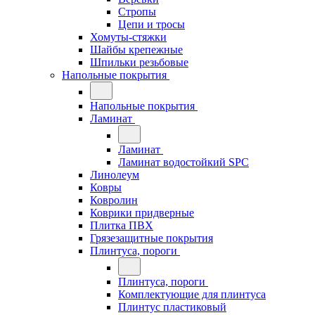
Стропы
Цепи и тросы
Хомуты-стяжки
Шайбы крепежные
Шпильки резьбовые
Напольные покрытия
Напольные покрытия
Ламинат
Ламинат
Ламинат водостойкий SPC
Линолеум
Ковры
Ковролин
Коврики придверные
Плитка ПВХ
Грязезащитные покрытия
Плинтуса, пороги
Плинтуса, пороги
Комплектующие для плинтуса
Плинтус пластиковый