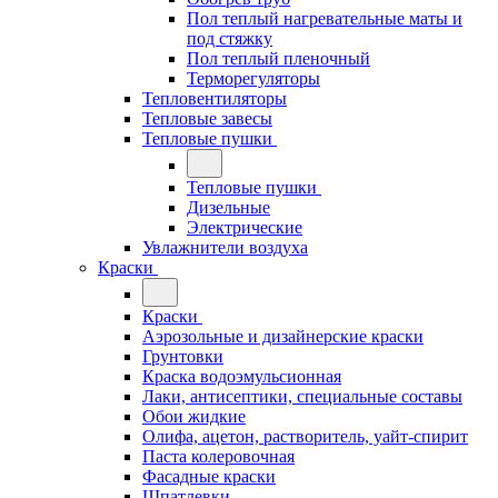
Пол теплый нагревательные маты и
под стяжку
Пол теплый пленочный
Терморегуляторы
Тепловентиляторы
Тепловые завесы
Тепловые пушки
Тепловые пушки
Дизельные
Электрические
Увлажнители воздуха
Краски
Краски
Аэрозольные и дизайнерские краски
Грунтовки
Краска водоэмульсионная
Лаки, антисептики, специальные составы
Обои жидкие
Олифа, ацетон, растворитель, уайт-спирит
Паста колеровочная
Фасадные краски
Шпатлевки