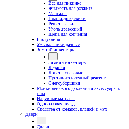
Все для пикника
Жидкость для розжига
Мангалы
Плащи-дождевики
Решетка-гриль
Уголь древесный
Щепа для копчения
Биотуалеты
Умывальники дачные
Зимний инвентарь
Зимний инвентарь
Ледянки
Лопаты снеговые
Противогололедный реагент
Снегоуборщики
Мойки высокого давления и аксессуары к
ним
Надувные матрасы
Одноразовая посуда
Средства от комаров, клещей и мух
Двери
Двери