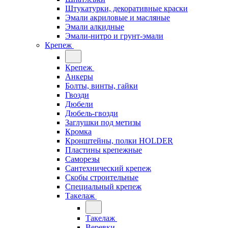
Штукатурки, декоративные краски
Эмали акриловые и масляные
Эмали алкидные
Эмали-нитро и грунт-эмали
Крепеж
Крепеж
Анкеры
Болты, винты, гайки
Гвозди
Дюбели
Дюбель-гвозди
Заглушки под метизы
Кромка
Кронштейны, полки НОLDER
Пластины крепежные
Саморезы
Сантехнический крепеж
Скобы строительные
Специальный крепеж
Такелаж
Такелаж
Веревки