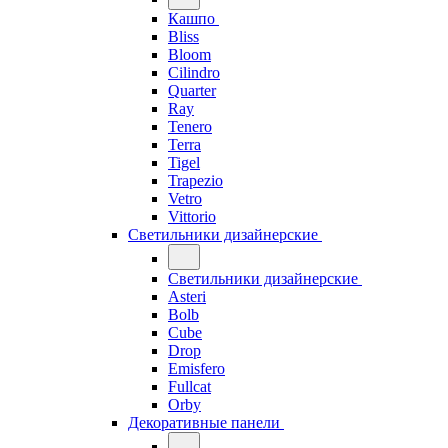
Кашпо
Bliss
Bloom
Cilindro
Quarter
Ray
Tenero
Terra
Tigel
Trapezio
Vetro
Vittorio
Светильники дизайнерские
Светильники дизайнерские
Asteri
Bolb
Cube
Drop
Emisfero
Fullcat
Orby
Декоративные панели