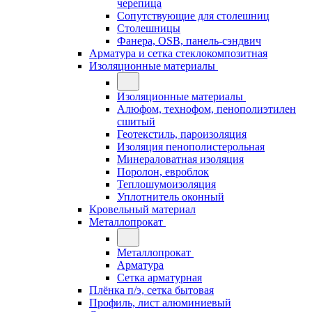
черепица
Сопутствующие для столешниц
Столешницы
Фанера, OSB, панель-сэндвич
Арматура и сетка стеклокомпозитная
Изоляционные материалы
Изоляционные материалы
Алюфом, технофом, пенополиэтилен
сшитый
Геотекстиль, пароизоляция
Изоляция пенополистерольная
Минераловатная изоляция
Поролон, евроблок
Теплошумоизоляция
Уплотнитель оконный
Кровельный материал
Металлопрокат
Металлопрокат
Арматура
Сетка арматурная
Плёнка п/э, сетка бытовая
Профиль, лист алюминиевый