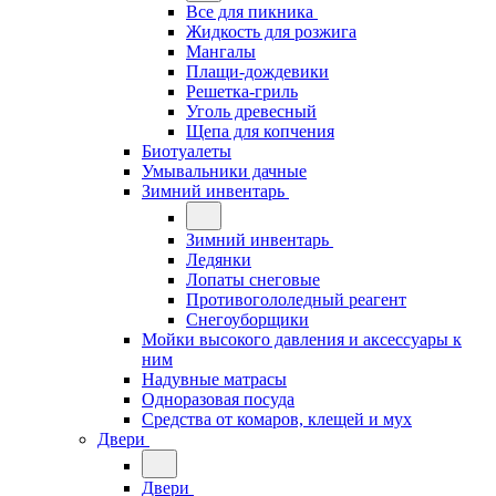
Все для пикника
Жидкость для розжига
Мангалы
Плащи-дождевики
Решетка-гриль
Уголь древесный
Щепа для копчения
Биотуалеты
Умывальники дачные
Зимний инвентарь
Зимний инвентарь
Ледянки
Лопаты снеговые
Противогололедный реагент
Снегоуборщики
Мойки высокого давления и аксессуары к
ним
Надувные матрасы
Одноразовая посуда
Средства от комаров, клещей и мух
Двери
Двери