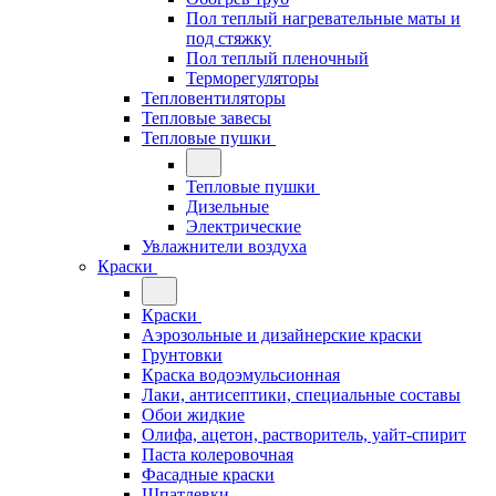
Пол теплый нагревательные маты и
под стяжку
Пол теплый пленочный
Терморегуляторы
Тепловентиляторы
Тепловые завесы
Тепловые пушки
Тепловые пушки
Дизельные
Электрические
Увлажнители воздуха
Краски
Краски
Аэрозольные и дизайнерские краски
Грунтовки
Краска водоэмульсионная
Лаки, антисептики, специальные составы
Обои жидкие
Олифа, ацетон, растворитель, уайт-спирит
Паста колеровочная
Фасадные краски
Шпатлевки