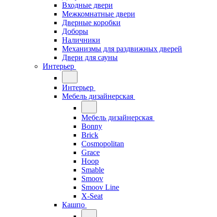
Входные двери
Межкомнатные двери
Дверные коробки
Доборы
Наличники
Механизмы для раздвижных дверей
Двери для сауны
Интерьер
Интерьер
Мебель дизайнерская
Мебель дизайнерская
Bonny
Brick
Cosmopolitan
Grace
Hoop
Smable
Smoov
Smoov Line
X-Seat
Кашпо