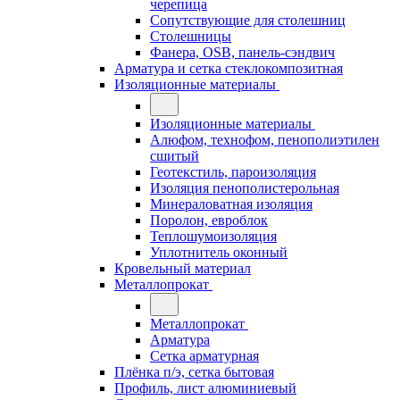
черепица
Сопутствующие для столешниц
Столешницы
Фанера, OSB, панель-сэндвич
Арматура и сетка стеклокомпозитная
Изоляционные материалы
Изоляционные материалы
Алюфом, технофом, пенополиэтилен
сшитый
Геотекстиль, пароизоляция
Изоляция пенополистерольная
Минераловатная изоляция
Поролон, евроблок
Теплошумоизоляция
Уплотнитель оконный
Кровельный материал
Металлопрокат
Металлопрокат
Арматура
Сетка арматурная
Плёнка п/э, сетка бытовая
Профиль, лист алюминиевый