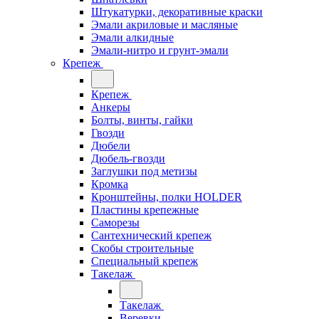
Штукатурки, декоративные краски
Эмали акриловые и масляные
Эмали алкидные
Эмали-нитро и грунт-эмали
Крепеж
Крепеж
Анкеры
Болты, винты, гайки
Гвозди
Дюбели
Дюбель-гвозди
Заглушки под метизы
Кромка
Кронштейны, полки НОLDER
Пластины крепежные
Саморезы
Сантехнический крепеж
Скобы строительные
Специальный крепеж
Такелаж
Такелаж
Веревки