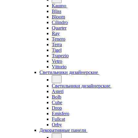
Кашпо
Bliss
Bloom
Cilindro
Quarter
Ray
Tenero
Terra
Tigel
Trapezio
Vetro
Vittorio
Светильники дизайнерские
Светильники дизайнерские
Asteri
Bolb
Cube
Drop
Emisfero
Fullcat
Orby
Декоративные панели