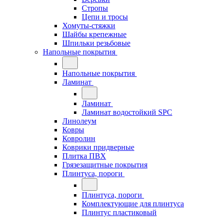
Стропы
Цепи и тросы
Хомуты-стяжки
Шайбы крепежные
Шпильки резьбовые
Напольные покрытия
Напольные покрытия
Ламинат
Ламинат
Ламинат водостойкий SPC
Линолеум
Ковры
Ковролин
Коврики придверные
Плитка ПВХ
Грязезащитные покрытия
Плинтуса, пороги
Плинтуса, пороги
Комплектующие для плинтуса
Плинтус пластиковый