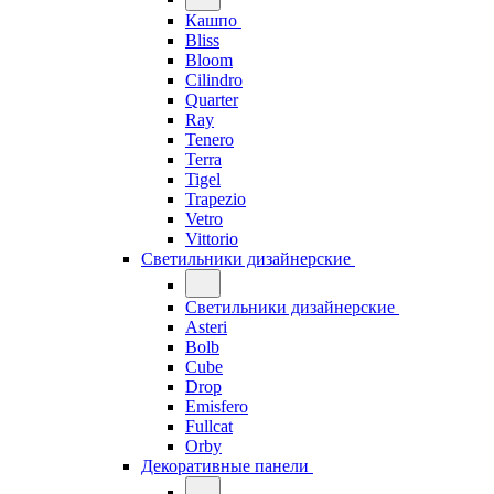
Кашпо
Bliss
Bloom
Cilindro
Quarter
Ray
Tenero
Terra
Tigel
Trapezio
Vetro
Vittorio
Светильники дизайнерские
Светильники дизайнерские
Asteri
Bolb
Cube
Drop
Emisfero
Fullcat
Orby
Декоративные панели