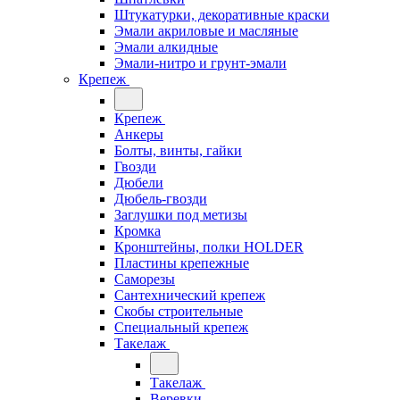
Штукатурки, декоративные краски
Эмали акриловые и масляные
Эмали алкидные
Эмали-нитро и грунт-эмали
Крепеж
Крепеж
Анкеры
Болты, винты, гайки
Гвозди
Дюбели
Дюбель-гвозди
Заглушки под метизы
Кромка
Кронштейны, полки НОLDER
Пластины крепежные
Саморезы
Сантехнический крепеж
Скобы строительные
Специальный крепеж
Такелаж
Такелаж
Веревки