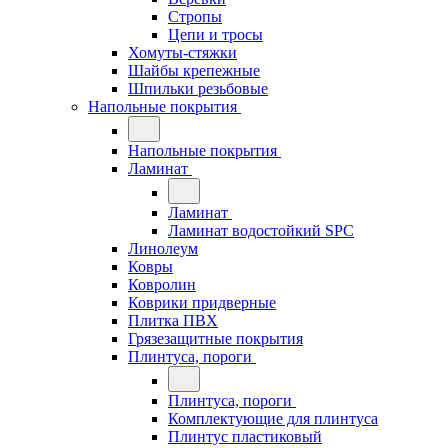
Стропы
Цепи и тросы
Хомуты-стяжки
Шайбы крепежные
Шпильки резьбовые
Напольные покрытия
Напольные покрытия
Ламинат
Ламинат
Ламинат водостойкий SPC
Линолеум
Ковры
Ковролин
Коврики придверные
Плитка ПВХ
Грязезащитные покрытия
Плинтуса, пороги
Плинтуса, пороги
Комплектующие для плинтуса
Плинтус пластиковый