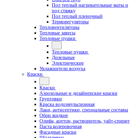
Пол теплый нагревательные маты и
под стяжку
Пол теплый пленочный
Терморегуляторы
Тепловентиляторы
Тепловые завесы
Тепловые пушки
Тепловые пушки
Дизельные
Электрические
Увлажнители воздуха
Краски
Краски
Аэрозольные и дизайнерские краски
Грунтовки
Краска водоэмульсионная
Лаки, антисептики, специальные составы
Обои жидкие
Олифа, ацетон, растворитель, уайт-спирит
Паста колеровочная
Фасадные краски
Шпатлевки