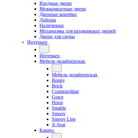
Входные двери
Межкомнатные двери
Дверные коробки
Доборы
Наличники
Механизмы для раздвижных дверей
Двери для сауны
Интерьер
Интерьер
Мебель дизайнерская
Мебель дизайнерская
Bonny
Brick
Cosmopolitan
Grace
Hoop
Smable
Smoov
Smoov Line
X-Seat
Кашпо