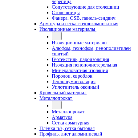
черепица
Сопутствующие для столешниц
Столешницы
Фанера, OSB, панель-сэндвич
Арматура и сетка стеклокомпозитная
Изоляционные материалы
Изоляционные материалы
Алюфом, технофом, пенополиэтилен
сшитый
Геотекстиль, пароизоляция
Изоляция пенополистерольная
Минераловатная изоляция
Поролон, евроблок
Теплошумоизоляция
Уплотнитель оконный
Кровельный материал
Металлопрокат
Металлопрокат
Арматура
Сетка арматурная
Плёнка п/э, сетка бытовая
Профиль, лист алюминиевый