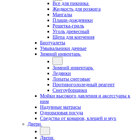
Все для пикника
Жидкость для розжига
Мангалы
Плащи-дождевики
Решетка-гриль
Уголь древесный
Щепа для копчения
Биотуалеты
Умывальники дачные
Зимний инвентарь
Зимний инвентарь
Ледянки
Лопаты снеговые
Противогололедный реагент
Снегоуборщики
Мойки высокого давления и аксессуары к
ним
Надувные матрасы
Одноразовая посуда
Средства от комаров, клещей и мух
Двери
Двери