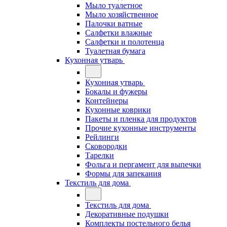
Мыло туалетное
Мыло хозяйственное
Палочки ватные
Салфетки влажные
Салфетки и полотенца
Туалетная бумага
Кухонная утварь
Кухонная утварь
Бокалы и фужеры
Контейнеры
Кухонные коврики
Пакеты и пленка для продуктов
Прочие кухонные инструменты
Рейлинги
Сковородки
Тарелки
Фольга и пергамент для выпечки
Формы для запекания
Текстиль для дома
Текстиль для дома
Декоративные подушки
Комплекты постельного белья