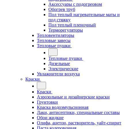
Аксессуары с подогреовом
Обогрев труб
Пол теплый нагревательные маты и
под стяжку
Пол теплый пленочный
Терморегуляторы
Тепловентиляторы
Тепловые завесы
Тепловые пушки
Тепловые пушки
Дизельные
Электрические
Увлажнители воздуха
Краски
Краски
Аэрозольные и дизайнерские краски
Грунтовки
Краска водоэмульсионная
Лаки, антисептики, специальные составы
Обои жидкие
Олифа, ацетон, растворитель, уайт-спирит
Паста колеровочная