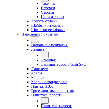
Такелаж
Веревки
Стропы
Цепи и тросы
Хомуты-стяжки
Шайбы крепежные
Шпильки резьбовые
Напольные покрытия
Напольные покрытия
Ламинат
Ламинат
Ламинат водостойкий SPC
Линолеум
Ковры
Ковролин
Коврики придверные
Плитка ПВХ
Грязезащитные покрытия
Плинтуса, пороги
Плинтуса, пороги