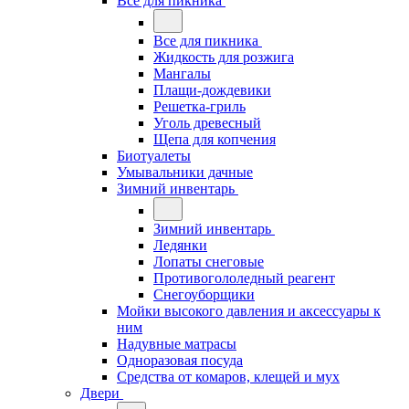
Все для пикника
Все для пикника
Жидкость для розжига
Мангалы
Плащи-дождевики
Решетка-гриль
Уголь древесный
Щепа для копчения
Биотуалеты
Умывальники дачные
Зимний инвентарь
Зимний инвентарь
Ледянки
Лопаты снеговые
Противогололедный реагент
Снегоуборщики
Мойки высокого давления и аксессуары к
ним
Надувные матрасы
Одноразовая посуда
Средства от комаров, клещей и мух
Двери