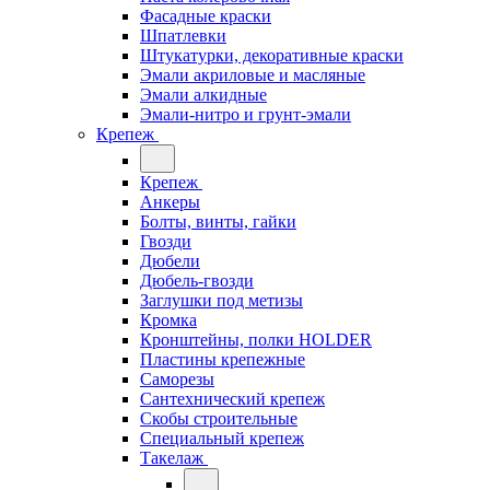
Фасадные краски
Шпатлевки
Штукатурки, декоративные краски
Эмали акриловые и масляные
Эмали алкидные
Эмали-нитро и грунт-эмали
Крепеж
Крепеж
Анкеры
Болты, винты, гайки
Гвозди
Дюбели
Дюбель-гвозди
Заглушки под метизы
Кромка
Кронштейны, полки НОLDER
Пластины крепежные
Саморезы
Сантехнический крепеж
Скобы строительные
Специальный крепеж
Такелаж