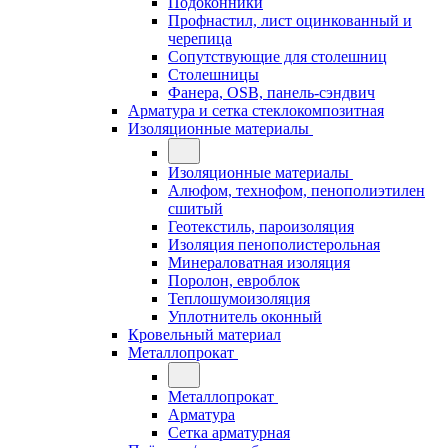
Подоконники
Профнастил, лист оцинкованный и
черепица
Сопутствующие для столешниц
Столешницы
Фанера, OSB, панель-сэндвич
Арматура и сетка стеклокомпозитная
Изоляционные материалы
Изоляционные материалы
Алюфом, технофом, пенополиэтилен
сшитый
Геотекстиль, пароизоляция
Изоляция пенополистерольная
Минераловатная изоляция
Поролон, евроблок
Теплошумоизоляция
Уплотнитель оконный
Кровельный материал
Металлопрокат
Металлопрокат
Арматура
Сетка арматурная