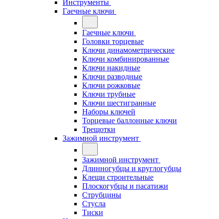
Инструменты
Гаечные ключи
Гаечные ключи
Головки торцевые
Ключи динамометрические
Ключи комбинированные
Ключи накидные
Ключи разводные
Ключи рожковые
Ключи трубные
Ключи шестигранные
Наборы ключей
Торцевые баллонные ключи
Трещотки
Зажимной инструмент
Зажимной инструмент
Длинногубцы и круглогубцы
Клещи строительные
Плоскогубцы и пасатижи
Струбцины
Стусла
Тиски