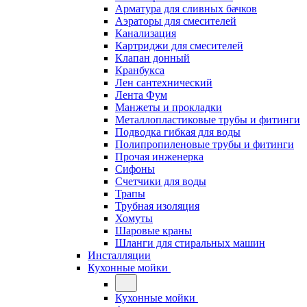
Арматура для сливных бачков
Аэраторы для смесителей
Канализация
Картриджи для смесителей
Клапан донный
Кранбукса
Лен сантехнический
Лента Фум
Манжеты и прокладки
Металлопластиковые трубы и фитинги
Подводка гибкая для воды
Полипропиленовые трубы и фитинги
Прочая инженерка
Сифоны
Счетчики для воды
Трапы
Трубная изоляция
Хомуты
Шаровые краны
Шланги для стиральных машин
Инсталляции
Кухонные мойки
Кухонные мойки