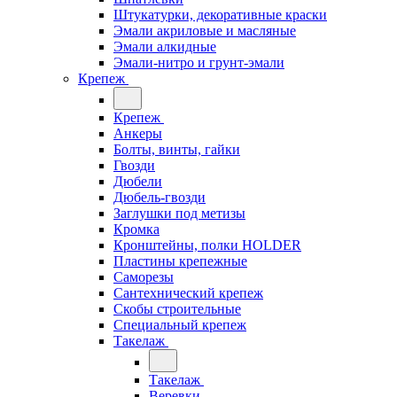
Штукатурки, декоративные краски
Эмали акриловые и масляные
Эмали алкидные
Эмали-нитро и грунт-эмали
Крепеж
Крепеж
Анкеры
Болты, винты, гайки
Гвозди
Дюбели
Дюбель-гвозди
Заглушки под метизы
Кромка
Кронштейны, полки НОLDER
Пластины крепежные
Саморезы
Сантехнический крепеж
Скобы строительные
Специальный крепеж
Такелаж
Такелаж
Веревки