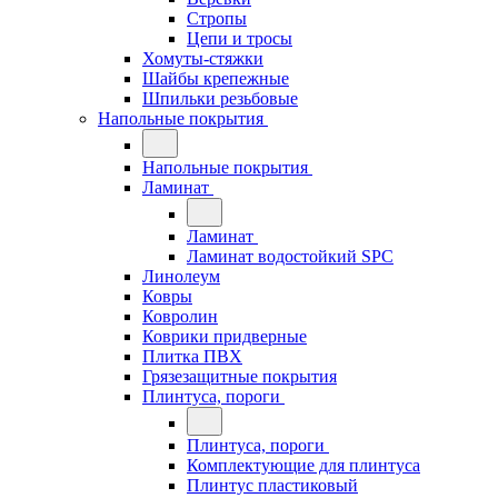
Стропы
Цепи и тросы
Хомуты-стяжки
Шайбы крепежные
Шпильки резьбовые
Напольные покрытия
Напольные покрытия
Ламинат
Ламинат
Ламинат водостойкий SPC
Линолеум
Ковры
Ковролин
Коврики придверные
Плитка ПВХ
Грязезащитные покрытия
Плинтуса, пороги
Плинтуса, пороги
Комплектующие для плинтуса
Плинтус пластиковый