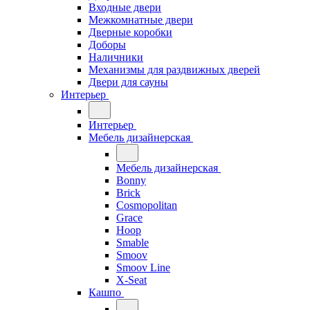
Входные двери
Межкомнатные двери
Дверные коробки
Доборы
Наличники
Механизмы для раздвижных дверей
Двери для сауны
Интерьер
Интерьер
Мебель дизайнерская
Мебель дизайнерская
Bonny
Brick
Cosmopolitan
Grace
Hoop
Smable
Smoov
Smoov Line
X-Seat
Кашпо