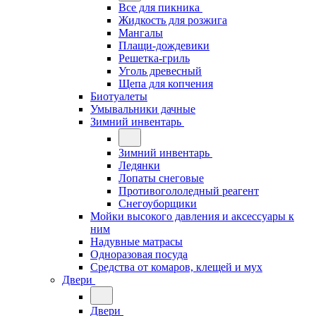
Все для пикника
Жидкость для розжига
Мангалы
Плащи-дождевики
Решетка-гриль
Уголь древесный
Щепа для копчения
Биотуалеты
Умывальники дачные
Зимний инвентарь
Зимний инвентарь
Ледянки
Лопаты снеговые
Противогололедный реагент
Снегоуборщики
Мойки высокого давления и аксессуары к
ним
Надувные матрасы
Одноразовая посуда
Средства от комаров, клещей и мух
Двери
Двери