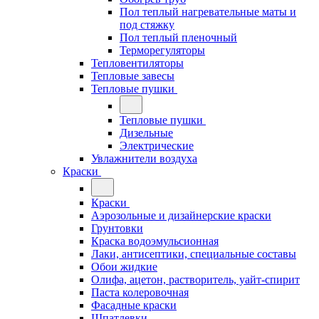
Пол теплый нагревательные маты и
под стяжку
Пол теплый пленочный
Терморегуляторы
Тепловентиляторы
Тепловые завесы
Тепловые пушки
Тепловые пушки
Дизельные
Электрические
Увлажнители воздуха
Краски
Краски
Аэрозольные и дизайнерские краски
Грунтовки
Краска водоэмульсионная
Лаки, антисептики, специальные составы
Обои жидкие
Олифа, ацетон, растворитель, уайт-спирит
Паста колеровочная
Фасадные краски
Шпатлевки