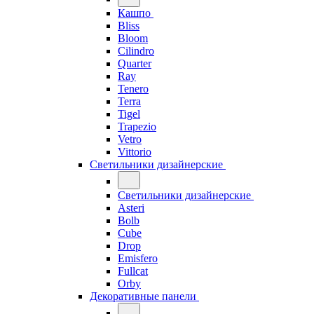
Кашпо
Bliss
Bloom
Cilindro
Quarter
Ray
Tenero
Terra
Tigel
Trapezio
Vetro
Vittorio
Светильники дизайнерские
Светильники дизайнерские
Asteri
Bolb
Cube
Drop
Emisfero
Fullcat
Orby
Декоративные панели