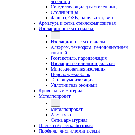
черепица
Сопутствующие для столешниц
Столешницы
Фанера, OSB, панель-сэндвич
Арматура и сетка стеклокомпозитная
Изоляционные материалы
Изоляционные материалы
Алюфом, технофом, пенополиэтилен
сшитый
Геотекстиль, пароизоляция
Изоляция пенополистерольная
Минераловатная изоляция
Поролон, евроблок
Теплошумоизоляция
Уплотнитель оконный
Кровельный материал
Металлопрокат
Металлопрокат
Арматура
Сетка арматурная
Плёнка п/э, сетка бытовая
Профиль, лист алюминиевый