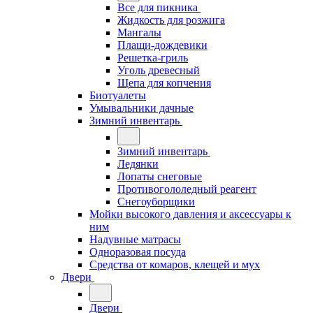
Все для пикника
Жидкость для розжига
Мангалы
Плащи-дождевики
Решетка-гриль
Уголь древесный
Щепа для копчения
Биотуалеты
Умывальники дачные
Зимний инвентарь
Зимний инвентарь
Ледянки
Лопаты снеговые
Противогололедный реагент
Снегоуборщики
Мойки высокого давления и аксессуары к
ним
Надувные матрасы
Одноразовая посуда
Средства от комаров, клещей и мух
Двери
Двери