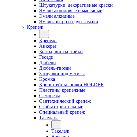
Штукатурки, декоративные краски
Эмали акриловые и масляные
Эмали алкидные
Эмали-нитро и грунт-эмали
Крепеж
Крепеж
Анкеры
Болты, винты, гайки
Гвозди
Дюбели
Дюбель-гвозди
Заглушки под метизы
Кромка
Кронштейны, полки НОLDER
Пластины крепежные
Саморезы
Сантехнический крепеж
Скобы строительные
Специальный крепеж
Такелаж
Такелаж
Веревки