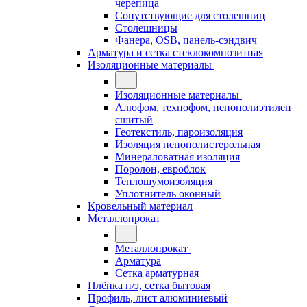
черепица
Сопутствующие для столешниц
Столешницы
Фанера, OSB, панель-сэндвич
Арматура и сетка стеклокомпозитная
Изоляционные материалы
Изоляционные материалы
Алюфом, технофом, пенополиэтилен
сшитый
Геотекстиль, пароизоляция
Изоляция пенополистерольная
Минераловатная изоляция
Поролон, евроблок
Теплошумоизоляция
Уплотнитель оконный
Кровельный материал
Металлопрокат
Металлопрокат
Арматура
Сетка арматурная
Плёнка п/э, сетка бытовая
Профиль, лист алюминиевый