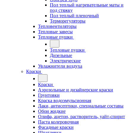
Пол теплый нагревательные маты и
под стяжку
Пол теплый пленочный
Терморегуляторы
Тепловентиляторы
Тепловые завесы
Тепловые пушки
Тепловые пушки
Дизельные
Электрические
Увлажнители воздуха
Краски
Краски
Аэрозольные и дизайнерские краски
Грунтовки
Краска водоэмульсионная
Лаки, антисептики, специальные составы
Обои жидкие
Олифа, ацетон, растворитель, уайт-спирит
Паста колеровочная
Фасадные краски
Шпатлевки