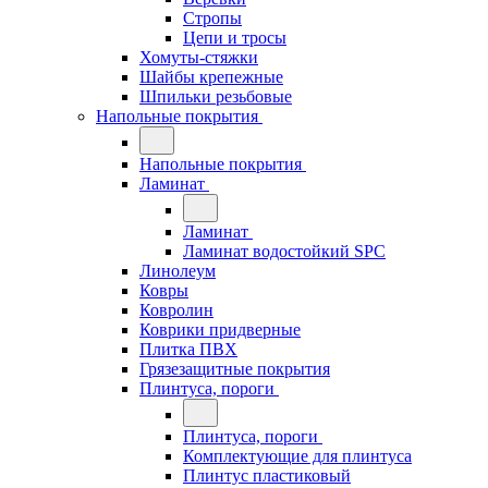
Стропы
Цепи и тросы
Хомуты-стяжки
Шайбы крепежные
Шпильки резьбовые
Напольные покрытия
Напольные покрытия
Ламинат
Ламинат
Ламинат водостойкий SPC
Линолеум
Ковры
Ковролин
Коврики придверные
Плитка ПВХ
Грязезащитные покрытия
Плинтуса, пороги
Плинтуса, пороги
Комплектующие для плинтуса
Плинтус пластиковый