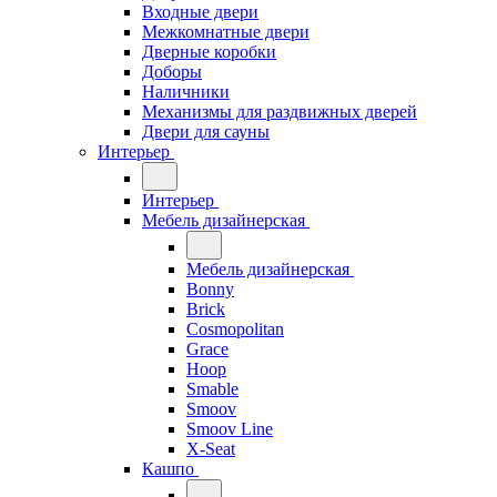
Входные двери
Межкомнатные двери
Дверные коробки
Доборы
Наличники
Механизмы для раздвижных дверей
Двери для сауны
Интерьер
Интерьер
Мебель дизайнерская
Мебель дизайнерская
Bonny
Brick
Cosmopolitan
Grace
Hoop
Smable
Smoov
Smoov Line
X-Seat
Кашпо