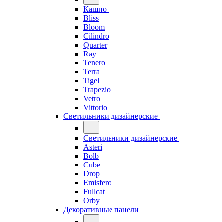
Кашпо
Bliss
Bloom
Cilindro
Quarter
Ray
Tenero
Terra
Tigel
Trapezio
Vetro
Vittorio
Светильники дизайнерские
Светильники дизайнерские
Asteri
Bolb
Cube
Drop
Emisfero
Fullcat
Orby
Декоративные панели