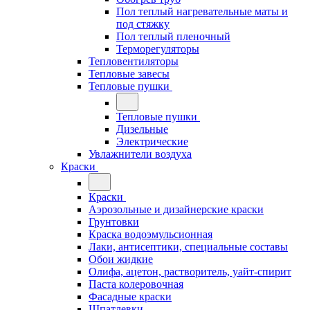
Пол теплый нагревательные маты и
под стяжку
Пол теплый пленочный
Терморегуляторы
Тепловентиляторы
Тепловые завесы
Тепловые пушки
Тепловые пушки
Дизельные
Электрические
Увлажнители воздуха
Краски
Краски
Аэрозольные и дизайнерские краски
Грунтовки
Краска водоэмульсионная
Лаки, антисептики, специальные составы
Обои жидкие
Олифа, ацетон, растворитель, уайт-спирит
Паста колеровочная
Фасадные краски
Шпатлевки