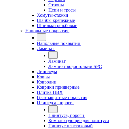
Стропы
Цепи и тросы
Хомуты-стяжки
Шайбы крепежные
Шпильки резьбовые
Напольные покрытия
Напольные покрытия
Ламинат
Ламинат
Ламинат водостойкий SPC
Линолеум
Ковры
Ковролин
Коврики придверные
Плитка ПВХ
Грязезащитные покрытия
Плинтуса, пороги
Плинтуса, пороги
Комплектующие для плинтуса
Плинтус пластиковый