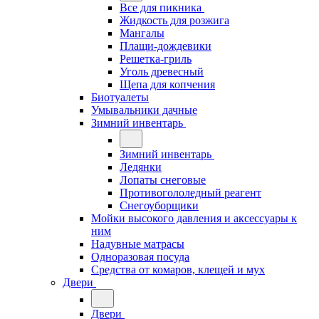
Все для пикника
Жидкость для розжига
Мангалы
Плащи-дождевики
Решетка-гриль
Уголь древесный
Щепа для копчения
Биотуалеты
Умывальники дачные
Зимний инвентарь
Зимний инвентарь
Ледянки
Лопаты снеговые
Противогололедный реагент
Снегоуборщики
Мойки высокого давления и аксессуары к
ним
Надувные матрасы
Одноразовая посуда
Средства от комаров, клещей и мух
Двери
Двери