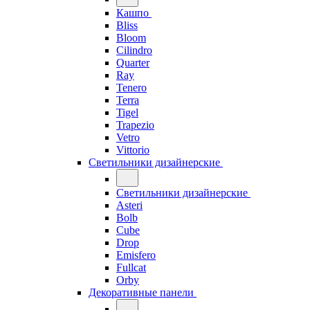
Кашпо
Bliss
Bloom
Cilindro
Quarter
Ray
Tenero
Terra
Tigel
Trapezio
Vetro
Vittorio
Светильники дизайнерские
Светильники дизайнерские
Asteri
Bolb
Cube
Drop
Emisfero
Fullcat
Orby
Декоративные панели