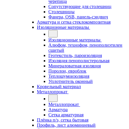
черепица
Сопутствующие для столешниц
Столешницы
Фанера, OSB, панель-сэндвич
Арматура и сетка стеклокомпозитная
Изоляционные материалы
Изоляционные материалы
Алюфом, технофом, пенополиэтилен
сшитый
Геотекстиль, пароизоляция
Изоляция пенополистерольная
Минераловатная изоляция
Поролон, евроблок
Теплошумоизоляция
Уплотнитель оконный
Кровельный материал
Металлопрокат
Металлопрокат
Арматура
Сетка арматурная
Плёнка п/э, сетка бытовая
Профиль, лист алюминиевый