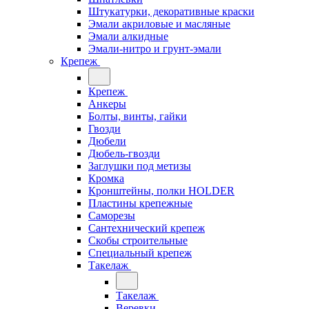
Штукатурки, декоративные краски
Эмали акриловые и масляные
Эмали алкидные
Эмали-нитро и грунт-эмали
Крепеж
Крепеж
Анкеры
Болты, винты, гайки
Гвозди
Дюбели
Дюбель-гвозди
Заглушки под метизы
Кромка
Кронштейны, полки НОLDER
Пластины крепежные
Саморезы
Сантехнический крепеж
Скобы строительные
Специальный крепеж
Такелаж
Такелаж
Веревки