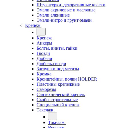
Штукатурки, декоративные краски
Эмали акриловые и масляные
Эмали алкидные
Эмали-нитро и грунт-эмали
Крепеж
Крепеж
Анкеры
Болты, винты, гайки
Гвозди
Дюбели
Дюбель-гвозди
Заглушки под метизы
Кромка
Кронштейны, полки НОLDER
Пластины крепежные
Саморезы
Сантехнический крепеж
Скобы строительные
Специальный крепеж
Такелаж
Такелаж
Веревки