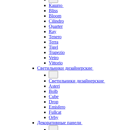
Кашпо
Bliss
Bloom
Cilindro
Quarter
Ray
Tenero
Terra
Tigel
Trapezio
Vetro
Vittorio
Светильники дизайнерские
Светильники дизайнерские
Asteri
Bolb
Cube
Drop
Emisfero
Fullcat
Orby
Декоративные панели