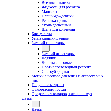
Все для пикника
Жидкость для розжига
Мангалы
Плащи-дождевики
Решетка-гриль
Уголь древесный
Щепа для копчения
Биотуалеты
Умывальники дачные
Зимний инвентарь
Зимний инвентарь
Ледянки
Лопаты снеговые
Противогололедный реагент
Снегоуборщики
Мойки высокого давления и аксессуары к
ним
Надувные матрасы
Одноразовая посуда
Средства от комаров, клещей и мух
Двери
Двери