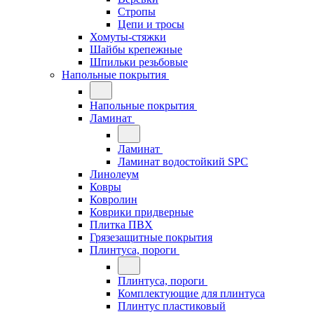
Стропы
Цепи и тросы
Хомуты-стяжки
Шайбы крепежные
Шпильки резьбовые
Напольные покрытия
Напольные покрытия
Ламинат
Ламинат
Ламинат водостойкий SPC
Линолеум
Ковры
Ковролин
Коврики придверные
Плитка ПВХ
Грязезащитные покрытия
Плинтуса, пороги
Плинтуса, пороги
Комплектующие для плинтуса
Плинтус пластиковый