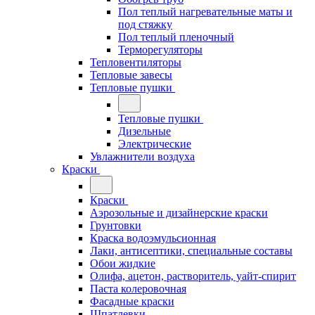
Пол теплый нагревательные маты и
под стяжку
Пол теплый пленочный
Терморегуляторы
Тепловентиляторы
Тепловые завесы
Тепловые пушки
Тепловые пушки
Дизельные
Электрические
Увлажнители воздуха
Краски
Краски
Аэрозольные и дизайнерские краски
Грунтовки
Краска водоэмульсионная
Лаки, антисептики, специальные составы
Обои жидкие
Олифа, ацетон, растворитель, уайт-спирит
Паста колеровочная
Фасадные краски
Шпатлевки