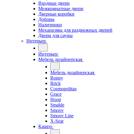
Входные двери
Межкомнатные двери
Дверные коробки
Доборы
Наличники
Механизмы для раздвижных дверей
Двери для сауны
Интерьер
Интерьер
Мебель дизайнерская
Мебель дизайнерская
Bonny
Brick
Cosmopolitan
Grace
Hoop
Smable
Smoov
Smoov Line
X-Seat
Кашпо