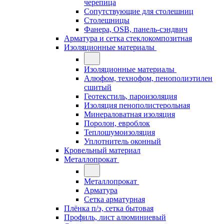
черепица
Сопутствующие для столешниц
Столешницы
Фанера, OSB, панель-сэндвич
Арматура и сетка стеклокомпозитная
Изоляционные материалы
Изоляционные материалы
Алюфом, технофом, пенополиэтилен
сшитый
Геотекстиль, пароизоляция
Изоляция пенополистерольная
Минераловатная изоляция
Поролон, евроблок
Теплошумоизоляция
Уплотнитель оконный
Кровельный материал
Металлопрокат
Металлопрокат
Арматура
Сетка арматурная
Плёнка п/э, сетка бытовая
Профиль, лист алюминиевый